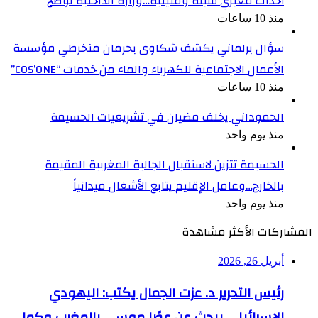
أحداث معبري سبتة ومليلية…وزارة الداخلية توضح
منذ 10 ساعات
سؤال برلماني يكشف شكاوى بحرمان منخرطي مؤسسة
الأعمال الاجتماعية للكهرباء والماء من خدمات “COS’ONE”
منذ 10 ساعات
الحموداني يخلف مضيان في تشريعيات الحسيمة
منذ يوم واحد
الحسيمة تتزين لاستقبال الجالية المغربية المقيمة
بالخارج…وعامل الإقليم يتابع الأشغال ميدانياً
منذ يوم واحد
المشاركات الأكثر مشاهدة
أبريل 26, 2026
رئيس التحرير د. عزت الجمال يكتب: اليهودي
الإسرائيلي يبحث عن عصًا موسى بالمغرب وكما