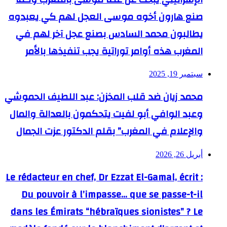
صنع هارون أخوه موسى العجل لهم كي يعبدوه
يطالبون محمد السادس بصنع عجل آخر لهم في
المغرب هذه أوامر توراتية يجب تنفيذها بالأمر
سبتمبر 19, 2025
محمد زيان ضد قلب المخزن: عبد اللطيف الحموشي
وعبد الوافي أبو لفيت يتحكمون بالعدالة والمال
والإعلام في المغرب” بقلم الدكتور عزت الجمال
أبريل 26, 2026
Le rédacteur en chef, Dr Ezzat El-Gamal, écrit :
Du pouvoir à l’impasse… que se passe-t-il
dans les Émirats “hébraïques sionistes” ? Le