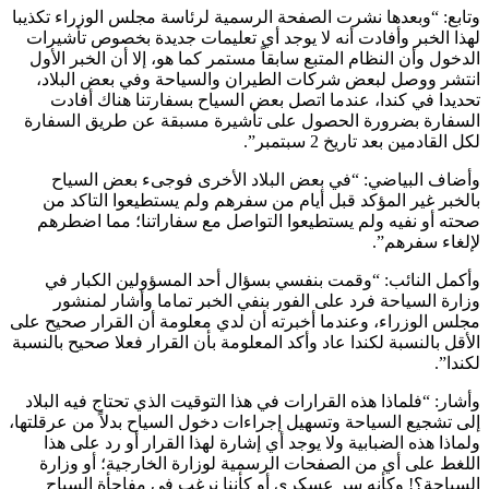
وتابع: “وبعدها نشرت الصفحة الرسمية لرئاسة مجلس الوزراء تكذيبا
لهذا الخبر وأفادت أنه لا يوجد أي تعليمات جديدة بخصوص تأشيرات
الدخول وأن النظام المتبع سابقاً مستمر كما هو، إلا أن الخبر الأول
انتشر ووصل لبعض شركات الطيران والسياحة وفي بعض البلاد،
تحديدا في كندا، عندما اتصل بعض السياح بسفارتنا هناك أفادت
السفارة بضرورة الحصول على تأشيرة مسبقة عن طريق السفارة
لكل القادمين بعد تاريخ 2 سبتمبر”.
وأضاف البياضي: “في بعض البلاد الأخرى فوجىء بعض السياح
بالخبر غير المؤكد قبل أيام من سفرهم ولم يستطيعوا التاكد من
صحته أو نفيه ولم يستطيعوا التواصل مع سفاراتنا؛ مما اضطرهم
لإلغاء سفرهم”.
وأكمل النائب: “وقمت بنفسي بسؤال أحد المسؤولين الكبار في
وزارة السياحة فرد على الفور بنفي الخبر تماما وأشار لمنشور
مجلس الوزراء، وعندما أخبرته أن لدي معلومة أن القرار صحيح على
الأقل بالنسبة لكندا عاد وأكد المعلومة بأن القرار فعلا صحيح بالنسبة
لكندا”.
وأشار: “فلماذا هذه القرارات في هذا التوقيت الذي تحتاج فيه البلاد
إلى تشجيع السياحة وتسهيل إجراءات دخول السياح بدلاً من عرقلتها،
ولماذا هذه الضبابية ولا يوجد أي إشارة لهذا القرار أو رد على هذا
اللغط على أي من الصفحات الرسمية لوزارة الخارجية؛ أو وزارة
السياحة؟! وكأنه سر عسكري أو كأننا نرغب في مفاجأة السياح