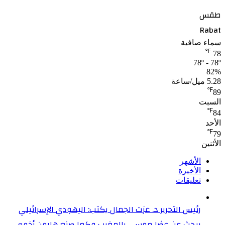
طقس
Rabat
سماء صافية
℉
78
78º - 78º
82%
5.28 ميل/ساعة
℉
89
السبت
℉
84
الأحد
℉
79
الأثنين
الأشهر
الأخيرة
تعليقات
رئيس التحرير د. عزت الجمال يكتب: اليهودي الإسرائيلي
يبحث عن عصًا موسى بالمغرب وكما صنع هارون أخوه