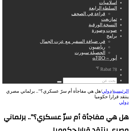
اسلاميات
السلطة الرابعة
قراءة في الصحف
تمازيغت
النسخة الورقية
صوت وصورة
برامج
في ضيافة السفير مع عزت الجمال
رياضيون
الحصيلة سبورت
أيور – ⴰⵢⵓⵔ
℉
Rabat
78
مقال
عشوائي
بحث
عن
الرئيسية
/
دولي
/
هل هي مفاجأة أم سرّ عسكري؟”.. برلماني مصري
ينتقد قرارا حكوميا
دولي
هل هي مفاجأة أم سرّ عسكري؟”.. برلماني
مصري ينتقد قرارا حكوميا