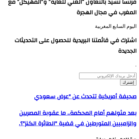
فرنسا تشيد بالتعاون “الغني للغاية” و”المهيكل” مع
المغرب في مجال الهجرة
اليوم السابع المغربية
اشترك في قائمتنا البريدية للحصول على التحديثات
الجديدة
.
أدخل
بريدك
الإلكتروني
صحيفة
صحيفة أمريكية تتحدث عن "عرض سعودي
أمريكية
تتحدث
بعد
بعد مثولهم أمام المحكمة.. ما عقوبة المصريين
عن
مثولهم
"عرض
والزامبيين المتورطين في قضية "الطائرة الكنز"؟.
أمام
سعودي
المحكمة..
ما