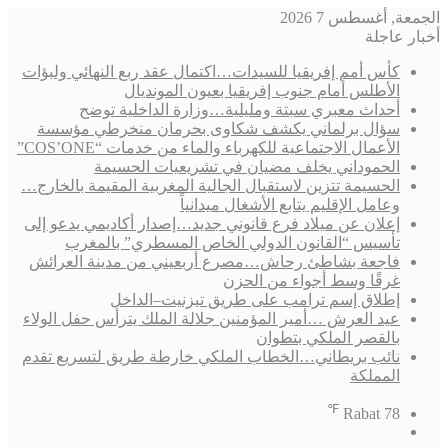
الجمعة, أغسطس 7 2026
أخبار عاجلة
كأس أمم إفريقيا للسيدات…اكتمال عقد ربع النهائي ولبؤات
الأطلس أمام جنوب إفريقيا بعيون المونديال
أحداث معبري سبتة ومليلية…وزارة الداخلية توضح
سؤال برلماني يكشف شكاوى بحرمان منخرطي مؤسسة
الأعمال الاجتماعية للكهرباء والماء من خدمات “COS’ONE”
الحموداني يخلف مضيان في تشريعيات الحسيمة
الحسيمة تتزين لاستقبال الجالية المغربية المقيمة بالخارج…
وعامل الإقليم يتابع الأشغال ميدانياً
إعلان عن ميلاد فرع قانوني جديد…إصدار أكاديمي يدعو إلى
تأسيس “القانون الدولي الخاص المسطري” بالمغرب
فاجعة بشاطئ رحاش…مصرع أربعيني من مدينة العرائش
غرقًا وسط أجواء من الحزن
إطلاق إسم ترامب على طريق تيزنيت–الداخل
عيد العرش …أمير المؤمنين جلالة الملك يترأس حفل الولاء
بالقصر الملكي بتطوان
نائب بريطاني…الخطاب الملكي خارطة طريق لتسريع تقدم
المملكة
℉
Rabat
78
فيسبوك