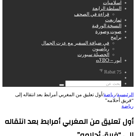
اسلاميات
السلطة الرابعة
قراءة في الصحف
تمازيغت
النسخة الورقية
صوت وصورة
برامج
في ضيافة السفير مع عزت الجمال
رياضيون
الحصيلة سبورت
أيور – ⴰⵢⵓⵔ
℉
Rabat
75
مقال
عشوائي
بحث
عن
الرئيسية
/
رياضة
/
أول تعليق من المغربي أمرابط بعد انتقاله إلى
“فريق أحلامه”
رياضة
أول تعليق من المغربي أمرابط بعد انتقاله
إلى “فريق أحلامه”