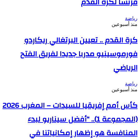
فرنسا لكرة القدم
رياضة
منذ أسبوعين
كرة القدم .. تعيين البرتغالي ريكاردو
فورموسينيو مدربا جديدا لفريق الفتح
الرياضي
رياضة
منذ أسبوعين
كأس أمم إفريقيا للسيدات – المغرب 2026
(المجموعة 1).. “أفضل سيناريو لبدء
المنافسة هو إظهار إمكانياتنا في