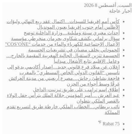
السبت, أغسطس 8 2026
أخبار عاجلة
كأس أمم إفريقيا للسيدات…اكتمال عقد ربع النهائي ولبؤات
الأطلس أمام جنوب إفريقيا بعيون المونديال
أحداث معبري سبتة ومليلية…وزارة الداخلية توضح
سؤال برلماني يكشف شكاوى بحرمان منخرطي مؤسسة
الأعمال الاجتماعية للكهرباء والماء من خدمات “COS’ONE”
الحموداني يخلف مضيان في تشريعيات الحسيمة
الحسيمة تتزين لاستقبال الجالية المغربية المقيمة بالخارج…
وعامل الإقليم يتابع الأشغال ميدانياً
إعلان عن ميلاد فرع قانوني جديد…إصدار أكاديمي يدعو إلى
تأسيس “القانون الدولي الخاص المسطري” بالمغرب
فاجعة بشاطئ رحاش…مصرع أربعيني من مدينة العرائش
غرقًا وسط أجواء من الحزن
إطلاق إسم ترامب على طريق تيزنيت–الداخل
عيد العرش …أمير المؤمنين جلالة الملك يترأس حفل الولاء
بالقصر الملكي بتطوان
نائب بريطاني…الخطاب الملكي خارطة طريق لتسريع تقدم
المملكة
℉
Rabat
75
فيسبوك