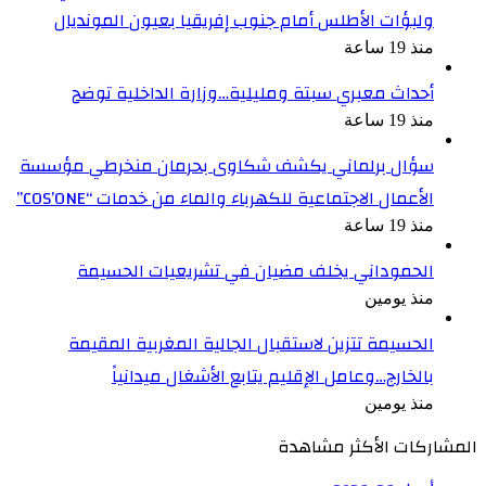
ولبؤات الأطلس أمام جنوب إفريقيا بعيون المونديال
منذ 19 ساعة
أحداث معبري سبتة ومليلية…وزارة الداخلية توضح
منذ 19 ساعة
سؤال برلماني يكشف شكاوى بحرمان منخرطي مؤسسة
الأعمال الاجتماعية للكهرباء والماء من خدمات “COS’ONE”
منذ 19 ساعة
الحموداني يخلف مضيان في تشريعيات الحسيمة
منذ يومين
الحسيمة تتزين لاستقبال الجالية المغربية المقيمة
بالخارج…وعامل الإقليم يتابع الأشغال ميدانياً
منذ يومين
المشاركات الأكثر مشاهدة