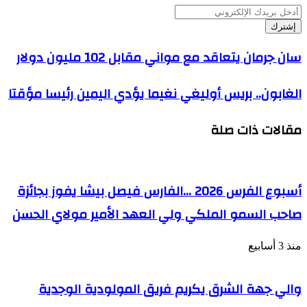
أدخل
بريدك
الإلكتروني
سان
سان جرمان يتعاقد مع مواني مقابل 102 مليون دولار
جرمان
يتعاقد
الغابون..
الغابون.. بريس أوليغي نغيما يؤدي اليمين رئيسا مؤقتا
مع
بريس
مواني
أوليغي
مقابل
مقالات ذات صلة
نغيما
102
يؤدي
مليون
اليمين
دولار
رئيسا
مؤقتا
أسبوع الفرس 2026 …الفارس فيصل بيشا يفوز بجائزة
صاحب السمو الملكي ولي العهد الأمير مولاي الحسن
منذ 3 أسابيع
والي جهة الشرق يكريم فريق المولودية الوجدية