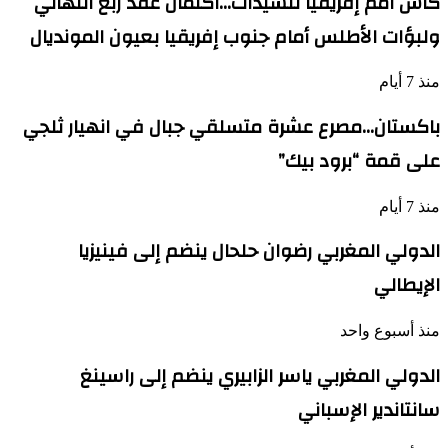
كأس أمم إفريقيا للسيدات…اكتمال عقد ربع النهائي
ولبؤات الأطلس أمام جنوب إفريقيا بعيون المونديال
منذ 7 أيام
باكستان…مصرع عشرة متسلقي جبال في انهيار ثلجي
على قمة “برود بيك”
منذ 7 أيام
الدولي المغربي رضوان حلحال ينضم إلى فينيزيا
الإيطالي
منذ أسبوع واحد
الدولي المغربي ياسر الزابيري ينضم إلى راسينغ
سانتاندير الإسباني