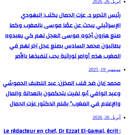
أبريل 26, 2026
رئيس التحرير د. عزت الجمال يكتب: اليهودي
الإسرائيلي يبحث عن عصًا موسى بالمغرب وكما
صنع هارون أخوه موسى العجل لهم كي يعبدوه
يطالبون محمد السادس بصنع عجل آخر لهم في
المغرب هذه أوامر توراتية يجب تنفيذها بالأمر
سبتمبر 19, 2025
محمد زيان ضد قلب المخزن: عبد اللطيف الحموشي
وعبد الوافي أبو لفيت يتحكمون بالعدالة والمال
والإعلام في المغرب” بقلم الدكتور عزت الجمال
أبريل 26, 2026
Le rédacteur en chef, Dr Ezzat El-Gamal, écrit :