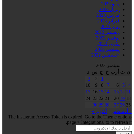
مايو 2023
أبريل 2023
مارس 2023
فبراير 2023
يناير 2023
ديسمبر 2022
نوفمبر 2022
أكتوبر 2022
سبتمبر 2022
أغسطس 2022
سبتمبر 2023
ن
ث
أرب
خ
ج
س
د
3
2
1
10
9
8
7
6
5
4
17
16
15
14
13
12
11
24
23
22
21
20
19
18
30
29
28
27
26
25
« أغسطس
أكتوبر »
The Instagram Access Token is expired, Go to the Theme options
page > Integrations, to to refresh it.
أدخل
بريدك