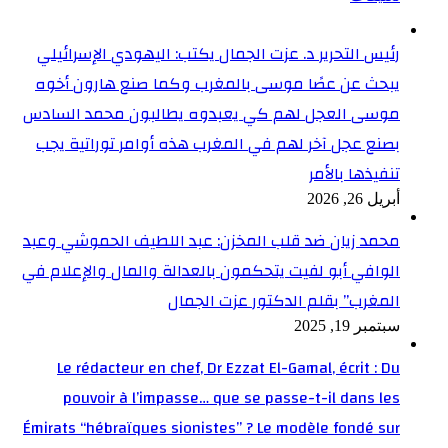
رئيس التحرير د. عزت الجمال يكتب: اليهودي الإسرائيلي
يبحث عن عصًا موسى بالمغرب وكما صنع هارون أخوه
موسى العجل لهم كي يعبدوه يطالبون محمد السادس
بصنع عجل آخر لهم في المغرب هذه أوامر توراتية يجب
تنفيذها بالأمر
أبريل 26, 2026
محمد زيان ضد قلب المخزن: عبد اللطيف الحموشي وعبد
الوافي أبو لفيت يتحكمون بالعدالة والمال والإعلام في
المغرب” بقلم الدكتور عزت الجمال
سبتمبر 19, 2025
Le rédacteur en chef, Dr Ezzat El-Gamal, écrit : Du
pouvoir à l’impasse… que se passe-t-il dans les
Émirats “hébraïques sionistes” ? Le modèle fondé sur