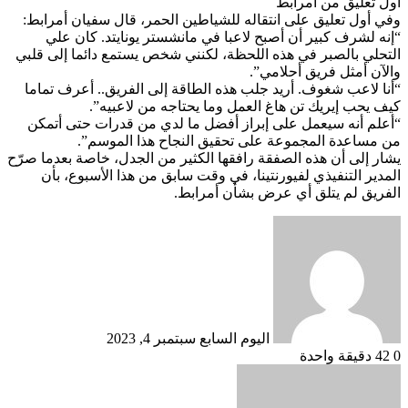
أول تعليق من أمرابط
وفي أول تعليق على انتقاله للشياطين الحمر، قال سفيان أمرابط:
“إنه لشرف كبير أن أصبح لاعبا في مانشستر يونايتد. كان علي
التحلي بالصبر في هذه اللحظة، لكنني شخص يستمع دائما إلى قلبي
والآن أمثل فريق أحلامي”.
“أنا لاعب شغوف. أريد جلب هذه الطاقة إلى الفريق.. أعرف تماما
كيف يحب إيريك تن هاغ العمل وما يحتاجه من لاعبيه”.
“أعلم أنه سيعمل على إبراز أفضل ما لدي من قدرات حتى أتمكن
من مساعدة المجموعة على تحقيق النجاح هذا الموسم”.
يشار إلى أن هذه الصفقة رافقها الكثير من الجدل، خاصة بعدما صرّح
المدير التنفيذي لفيورنتينا، في وقت سابق من هذا الأسبوع، بأن
الفريق لم يتلق أي عرض بشأن أمرابط.
أرسل
بريدا
إلكترونيا
اليوم السابع
سبتمبر 4, 2023
0
42
دقيقة واحدة