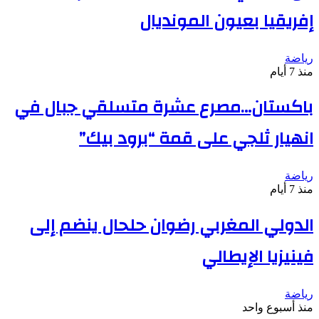
إفريقيا بعيون المونديال
رياضة
منذ 7 أيام
باكستان…مصرع عشرة متسلقي جبال في
انهيار ثلجي على قمة “برود بيك”
رياضة
منذ 7 أيام
الدولي المغربي رضوان حلحال ينضم إلى
فينيزيا الإيطالي
رياضة
منذ أسبوع واحد