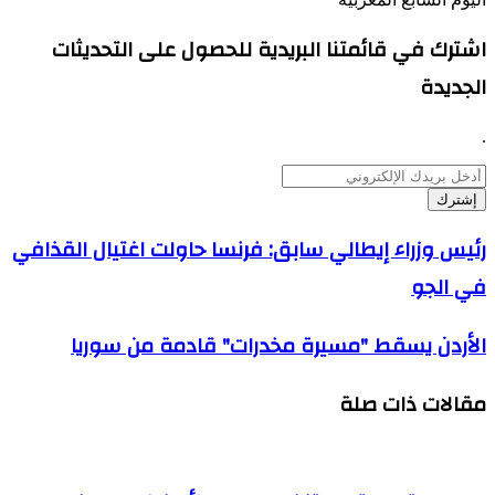
اشترك في قائمتنا البريدية للحصول على التحديثات
الجديدة
.
أدخل
بريدك
الإلكتروني
رئيس
رئيس وزراء إيطالي سابق: فرنسا حاولت اغتيال القذافي
وزراء
في الجو
إيطالي
سابق:
فرنسا
الأردن
الأردن يسقط "مسيرة مخدرات" قادمة من سوريا
حاولت
يسقط
اغتيال
"مسيرة
القذافي
مقالات ذات صلة
مخدرات"
في
قادمة
الجو
من
سوريا