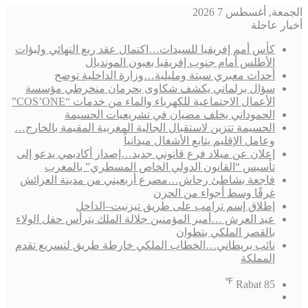
الجمعة, أغسطس 7 2026
أخبار عاجلة
كأس أمم إفريقيا للسيدات…اكتمال عقد ربع النهائي ولبؤات
الأطلس أمام جنوب إفريقيا بعيون المونديال
أحداث معبري سبتة ومليلية…وزارة الداخلية توضح
سؤال برلماني يكشف شكاوى بحرمان منخرطي مؤسسة
الأعمال الاجتماعية للكهرباء والماء من خدمات “COS’ONE”
الحموداني يخلف مضيان في تشريعيات الحسيمة
الحسيمة تتزين لاستقبال الجالية المغربية المقيمة بالخارج…
وعامل الإقليم يتابع الأشغال ميدانياً
إعلان عن ميلاد فرع قانوني جديد…إصدار أكاديمي يدعو إلى
تأسيس “القانون الدولي الخاص المسطري” بالمغرب
فاجعة بشاطئ رحاش…مصرع أربعيني من مدينة العرائش
غرقًا وسط أجواء من الحزن
إطلاق إسم ترامب على طريق تيزنيت–الداخل
عيد العرش …أمير المؤمنين جلالة الملك يترأس حفل الولاء
بالقصر الملكي بتطوان
نائب بريطاني…الخطاب الملكي خارطة طريق لتسريع تقدم
المملكة
℉
Rabat
85
فيسبوك