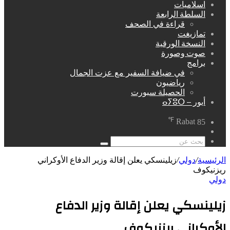
اسلاميات
السلطة الرابعة
قراءة في الصحف
تمازيغت
النسخة الورقية
صوت وصورة
برامج
في ضيافة السفير مع عزت الجمال
رياضيون
الحصيلة سبورت
أيور – ⴰⵢⵓⵔ
℉
Rabat
85
مقال
عشوائي
بحث
عن
الرئيسية
/
دولي
/
زيلينسكي يعلن إقالة وزير الدفاع الأوكراني
ريزنيكوف
دولي
زيلينسكي يعلن إقالة وزير الدفاع
الأوكراني ريزنيكوف