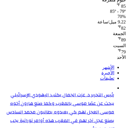
℉
85
85º - 79º
70%
9.22 ميل/ساعة
℉
82
الجمعة
℉
89
السبت
℉
79
الأحد
الأشهر
الأخيرة
تعليقات
رئيس التحرير د. عزت الجمال يكتب: اليهودي الإسرائيلي
يبحث عن عصًا موسى بالمغرب وكما صنع هارون أخوه
موسى العجل لهم كي يعبدوه يطالبون محمد السادس
بصنع عجل آخر لهم في المغرب هذه أوامر توراتية يجب