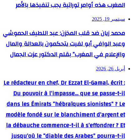
المغرب هذه أوامر توراتية يجب تنفيذها بالأمر
سبتمبر 19, 2025
محمد زيان ضد قلب المخزن: عبد اللطيف الحموشي
وعبد الوافي أبو لفيت يتحكمون بالعدالة والمال
والإعلام في المغرب” بقلم الدكتور عزت الجمال
أبريل 26, 2026
Le rédacteur en chef, Dr Ezzat El-Gamal, écrit :
Du pouvoir à l’impasse… que se passe-t-il
dans les Émirats “hébraïques sionistes” ? Le
modèle fondé sur le blanchiment d’argent et
la débauche commence-t-il à s’effondrer ? Et
jusqu’où le “diable des Arabes” pourra-t-il