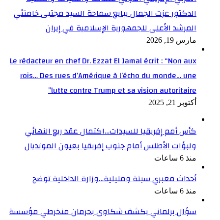
الدكتور عزت الجمال يبايع سماحة السيد مجتبى خامنئي
المرشد الأعلى للجمهورية الإسلامية في إيران
مارس 19, 2026
Le rédacteur en chef Dr. Ezzat El Jamal écrit : “Non aux
rois… Des rues d’Amérique à l’écho du monde… une
lutte contre Trump et sa vision autoritaire”
أكتوبر 21, 2025
كأس أمم إفريقيا للسيدات…اكتمال عقد ربع النهائي
ولبؤات الأطلس أمام جنوب إفريقيا بعيون المونديال
منذ 6 ساعات
أحداث معبري سبتة ومليلية…وزارة الداخلية توضح
منذ 6 ساعات
سؤال برلماني يكشف شكاوى بحرمان منخرطي مؤسسة