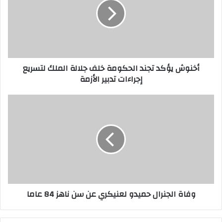
الحكومة
خلف
جلالة
الملك
لتسريع
إجراءات
أخنوش يؤكد تجند الحكومة خلف جلالة الملك لتسريع
تدبير
إجراءات تدبير الأزمة
الأزمة
وفاة
الجنرال
حميدو
لعنيكري
عن
سن
ناهز
84
عاما
وفاة الجنرال حميدو لعنيكري عن سن ناهز 84 عاما