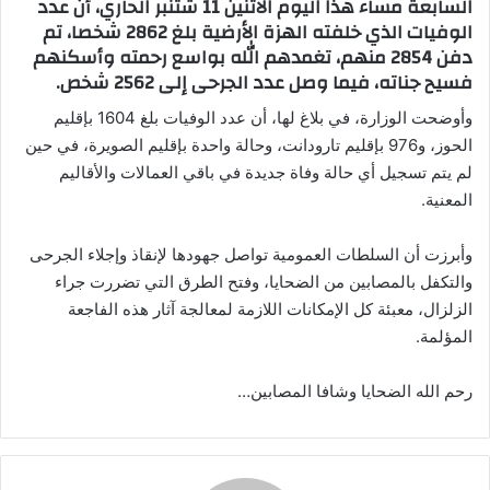
السابعة مساء هذا اليوم الاثنين 11 شتنبر الحاري، أن عدد
الوفيات الذي خلفته الهزة الأرضية بلغ 2862 شخصا، تم
دفن 2854 منهم، تغمدهم الله بواسع رحمته وأسكنهم
فسيح جناته، فيما وصل عدد الجرحى إلى 2562 شخص.
وأوضحت الوزارة، في بلاغ لها، أن عدد الوفيات بلغ 1604 بإقليم
الحوز، و976 بإقليم تارودانت، وحالة واحدة بإقليم الصويرة، في حين
لم يتم تسجيل أي حالة وفاة جديدة في باقي العمالات والأقاليم
المعنية.
وأبرزت أن السلطات العمومية تواصل جهودها لإنقاذ وإجلاء الجرحى
والتكفل بالمصابين من الضحايا، وفتح الطرق التي تضررت جراء
الزلزال، معبئة كل الإمكانات اللازمة لمعالجة آثار هذه الفاجعة
المؤلمة.
رحم الله الضحايا وشافا المصابين…