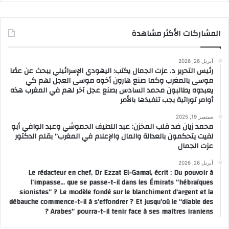
المشاركات الأكثر مشاهدة
أبريل 26, 2026
رئيس التحرير د. عزت الجمال يكتب: اليهودي الإسرائيلي يبحث عن عصًا
موسى بالمغرب وكما صنع هارون أخوه موسى العجل لهم كي
يعبدوه يطالبون محمد السادس بصنع عجل آخر لهم في المغرب هذه
أوامر توراتية يجب تنفيذها بالأمر
سبتمبر 19, 2025
محمد زيان ضد قلب المخزن: عبد اللطيف الحموشي وعبد الوافي أبو
لفيت يتحكمون بالعدالة والمال والإعلام في المغرب” بقلم الدكتور
عزت الجمال
أبريل 26, 2026
Le rédacteur en chef, Dr Ezzat El-Gamal, écrit : Du pouvoir à
l’impasse… que se passe-t-il dans les Émirats “hébraïques
sionistes” ? Le modèle fondé sur le blanchiment d’argent et la
débauche commence-t-il à s’effondrer ? Et jusqu’où le “diable des
Arabes” pourra-t-il tenir face à ses maîtres iraniens ?