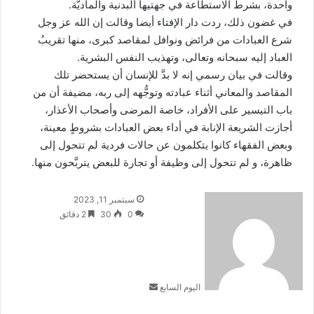
واحدة، بشرط الاستطاعة في جهتيها البدنية والماديّة.
في غضون ذلك، ردت دار الإفتاء أيضا وقالت إن الله عز وجل
شرع العبادات من فرائض ونوافل لمقاصد كبرى، منها تقريبُ
العباد إليه سبحانه وتعالى، وتهذيب النفس البشرية.
وقالت في بيان رسمي إنه لا بدَّ للإنسان أن يستحضر تلك
المقاصد والمعاني أثناء عبادته وتوجُّهه إلى ربه، مضيفة أن من
باب التيسير على الأفراد، خاصة المرضى وأصحاب الأعذار،
أجازت الشريعة الإنابة في أداء بعض العبادات بشروطٍ معينة،
وبعض الفقهاء كانوا يتكلمون عن حالات فردية لم تتحول إلى
ظاهرة، و لم تتحول إلى وظيفة أو تجارة للبعض يتربَّحون منها.
أرسل
سبتمبر 11, 2023
بريدا
0
30
2 دقائق
إلكترونيا
اليوم السابع