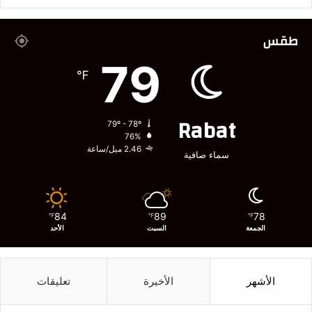
طقس
79
℉
Rabat
79º - 78º
76%
2.46 ميل/ساعة
سماء صافية
84
89
78
℉
℉
℉
الجمعة
السبت
الأحد
الأشهر
الأخيرة
تعليقات