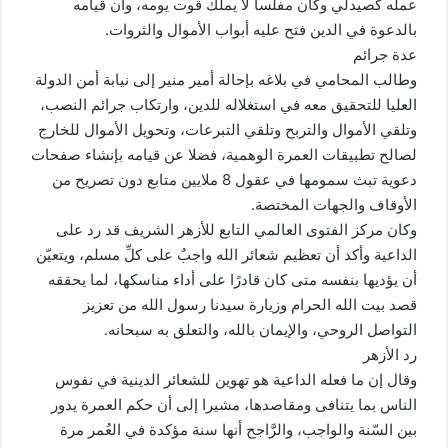
عمله كصيدلي وكان مفلسا لا يملك قوت يومه، وأن قيامه
بالدعوة في الدين فتح عليه أبواب الأموال والثروات.
عدة جرائم
وطالب المحامي في بلاغه بإحالة أمير منير إلى نيابة أمن الدولة
العليا للتحقيق معه في استغلاله للدين، وارتكاب جرائم النصب،
وتلقي الأموال والتربح وتلقي التبرعات، وتحويل الأموال للخارج
لصالح تطبيقات العمرة الوهمية، فضلا عن قيامه بإنشاء صفحات
دعوية تبث سمومها في عقول 8 ملايين متابع دون تصريح من
الأوقاف والجهات المختصة.
وكان مركز الفتوى العالمي التابع للأزهر الشريف قد رد على
الداعية وأكد أن تعظيم شعائر الله واجبٌ على كلِّ مسلم، ويتعيّن
أن يؤديها بنفسه متى كان قادرًا على أداء مناسكها، لما يحققه
قصد بيت الله الحرام وزيارة سيدنا رسول الله من تعزيز
التواصل الروحي، والإيمان بالله، والتعلق به سبحانه.
رد الأزهر
وقال إن ما فعله الداعية هو تهوين للشعائر الدينية في نفوس
الناس بما يتنافى ومقاصدها، مشيرا إلى أن حكم العمرة يدور
بين السّنة والواجب، والرَّاجح أنها سنة مؤكدة في العُمر مرة