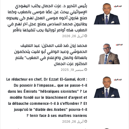
رئيس التحرير د. عزت الجمال يكتب: اليهودي
الإسرائيلي يبحث عن عصًا موسى بالمغرب وكما
صنع هارون أخوه موسى العجل لهم كي يعبدوه
يطالبون محمد السادس بصنع عجل آخر لهم في
المغرب هذه أوامر توراتية يجب تنفيذها بالأمر
أبريل 26, 2026
محمد زيان ضد قلب المخزن: عبد اللطيف
الحموشي وعبد الوافي أبو لفيت يتحكمون
بالعدالة والمال والإعلام في المغرب” بقلم
الدكتور عزت الجمال
سبتمبر 19, 2025
Le rédacteur en chef, Dr Ezzat El-Gamal, écrit :
Du pouvoir à l’impasse… que se passe-t-il
dans les Émirats “hébraïques sionistes” ? Le
modèle fondé sur le blanchiment d’argent et
la débauche commence-t-il à s’effondrer ? Et
jusqu’où le “diable des Arabes” pourra-t-il
tenir face à ses maîtres iraniens ?
أبريل 26, 2026