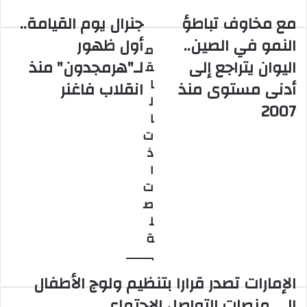
مع مخاوف تباطؤ
جنرال يوم القيامة..
مع
جنرال
مخاوف
يوم
النمو في الصين..
أول ظهور
م
تباطؤ
القيامة..
اليوان يتراجع إلى
لـ"هرمجدون" منذ
ق
النمو
أول
في
ظهور
ا
أدنى مستوى منذ
انقلاب فاغنر
الصين..
لـ"هرمجدون"
ل
2007
اليوان
منذ
ا
يتراجع
انقلاب
ت
إلى
فاغنر
ذ
أدنى
مستوى
ا
منذ
ت
2007
ص
ل
ة
الإمارات تصدر قرارا بتنظيم ولوج الأطفال
إلى منصات التواصل الاجتماعي