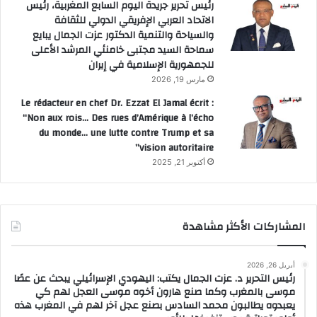
رئيس تحرير جريدة اليوم السابع المغربية، رئيس
الاتحاد العربي الإفريقي الدولي للثقافة
والسياحة والتنمية الدكتور عزت الجمال يبايع
سماحة السيد مجتبى خامنئي المرشد الأعلى
للجمهورية الإسلامية في إيران
مارس 19, 2026
Le rédacteur en chef Dr. Ezzat El Jamal écrit :
“Non aux rois… Des rues d’Amérique à l’écho
du monde… une lutte contre Trump et sa
vision autoritaire”
أكتوبر 21, 2025
المشاركات الأكثر مشاهدة
أبريل 26, 2026
رئيس التحرير د. عزت الجمال يكتب: اليهودي الإسرائيلي يبحث عن عصًا
موسى بالمغرب وكما صنع هارون أخوه موسى العجل لهم كي
يعبدوه يطالبون محمد السادس بصنع عجل آخر لهم في المغرب هذه