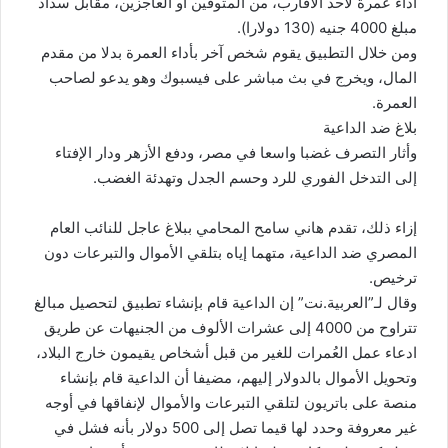
أداء عمرة لأحد الأقارب، من المتوفين أو العاجزين، مقابل سداد
مبلغ 4000 جنيه (130 دولارا).
ومن خلال التطبيق يقوم شخص آخر بأداء العمرة بدلا من مقدم
المال، ويخرج في بث مباشر على فيسبوك وهو يدعو لصاحب
العمرة.
بلاغ ضد الداعية
وأثار التصرف غضبا واسعا في مصر، ودفع الأزهر ودار الإفتاء
إلى التدخل الفوري للرد وحسم الجدل وتهدئة الغضب.
إزاء ذلك، تقدم هاني سامح المحامي ببلاغ عاجل للنائب العام
المصري ضد الداعية، متهما إياه بتلقي الأموال والتبرعات دون
ترخيص.
وقال لـ”العربية.نت” إن الداعية قام بإنشاء تطبيق لتحصيل مبالغ
تتراوح من 4000 إلى عشرات الألوف من الجنيهات عن طريق
ادعاء عمل العُمرات للغير من قبل أشخاص يقيمون خارج البلاد،
وتحويل الأموال بالدولار إليهم، مضيفا أن الداعية قام بإنشاء
منصة على باتريون لتلقي التبرعات والأموال لإنفاقها في أوجه
غير معروفة وحدد لها قيما تصل إلى 500 دولار بأنه فشل في