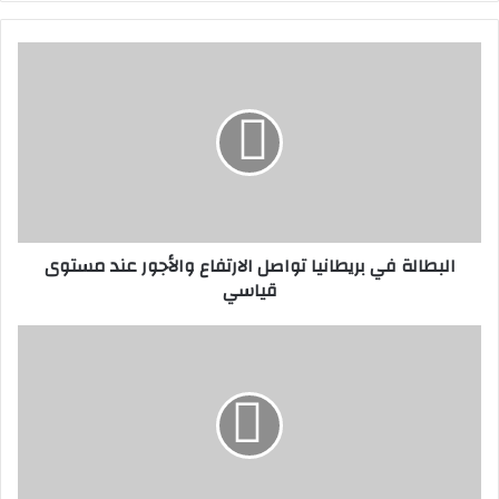
البطالة
في
بريطانيا
تواصل
الارتفاع
والأجور
عند
مستوى
قياسي
البطالة في بريطانيا تواصل الارتفاع والأجور عند مستوى
قياسي
استدعاء
روبياليس
للمثول
الجمعة
أمام
المحكمة
على
خلفية