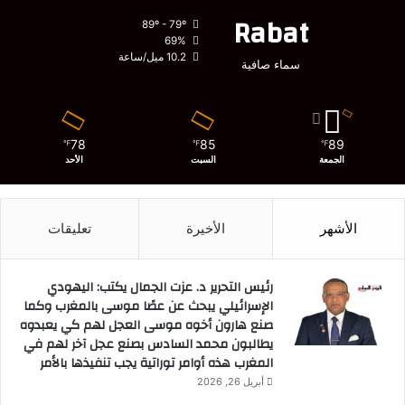
Rabat
89º - 79º
69%
10.2 ميل/ساعة
سماء صافية
78
85
89
℉
℉
℉
الجمعة
السبت
الأحد
الأشهر
الأخيرة
تعليقات
رئيس التحرير د. عزت الجمال يكتب: اليهودي
الإسرائيلي يبحث عن عصًا موسى بالمغرب وكما
صنع هارون أخوه موسى العجل لهم كي يعبدوه
يطالبون محمد السادس بصنع عجل آخر لهم في
المغرب هذه أوامر توراتية يجب تنفيذها بالأمر
أبريل 26, 2026