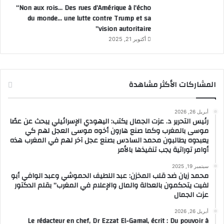
“Non aux rois… Des rues d’Amérique à l’écho
du monde… une lutte contre Trump et sa
vision autoritaire”
أكتوبر 21, 2025
المشاركات الأكثر مشاهدة
أبريل 26, 2026
رئيس التحرير د. عزت الجمال يكتب: اليهودي الإسرائيلي يبحث عن عصًا
موسى بالمغرب وكما صنع هارون أخوه موسى العجل لهم كي
يعبدوه يطالبون محمد السادس بصنع عجل آخر لهم في المغرب هذه
أوامر توراتية يجب تنفيذها بالأمر
سبتمبر 19, 2025
محمد زيان ضد قلب المخزن: عبد اللطيف الحموشي وعبد الوافي أبو
لفيت يتحكمون بالعدالة والمال والإعلام في المغرب” بقلم الدكتور
عزت الجمال
أبريل 26, 2026
Le rédacteur en chef, Dr Ezzat El-Gamal, écrit : Du pouvoir à