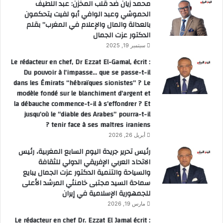
محمد زيان ضد قلب المخزن: عبد اللطيف
الحموشي وعبد الوافي أبو لفيت يتحكمون
بالعدالة والمال والإعلام في المغرب” بقلم
الدكتور عزت الجمال
سبتمبر 19, 2025
Le rédacteur en chef, Dr Ezzat El-Gamal, écrit :
Du pouvoir à l’impasse… que se passe-t-il
dans les Émirats “hébraïques sionistes” ? Le
modèle fondé sur le blanchiment d’argent et
la débauche commence-t-il à s’effondrer ? Et
jusqu’où le “diable des Arabes” pourra-t-il
tenir face à ses maîtres iraniens ?
أبريل 26, 2026
رئيس تحرير جريدة اليوم السابع المغربية، رئيس
الاتحاد العربي الإفريقي الدولي للثقافة
والسياحة والتنمية الدكتور عزت الجمال يبايع
سماحة السيد مجتبى خامنئي المرشد الأعلى
للجمهورية الإسلامية في إيران
مارس 19, 2026
Le rédacteur en chef Dr. Ezzat El Jamal écrit :