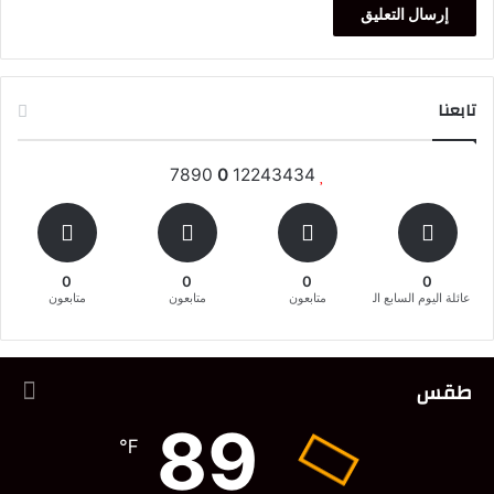
تابعنا
7890
0
12243434
0
0
0
0
عائلة اليوم السابع المغربية
متابعون
متابعون
متابعون
طقس
89
℉