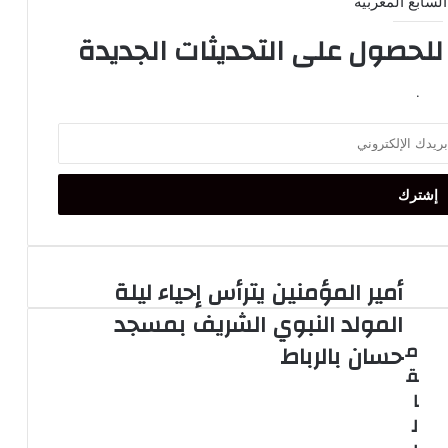
السابع المغربية
 للحصول على التحديثات الجديدة
.
أمير المؤمنين يترأس إحياء ليلة
أمير
المؤمنين
المولد النبوي الشريف بمسجد
يترأس
م
حسان بالرباط
إحياء
ق
ليلة
المولد
ا
النبوي
ل
الشريف