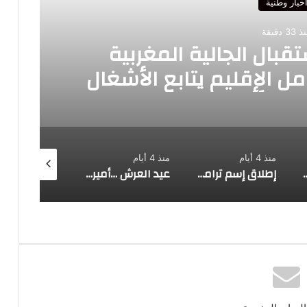
خبار وطنية
33 دقيقة
قبال الجالية المغربية
ل الإقليم يتابع الأشغال
دانياً
منذ 4 أيام
منذ 4 أيام
منذ 4 أيام
ديمي يدعو إلى تأسيس “القانون الدولي الخاص المسطري” بالمغرب
إطلاق إسم ترامب على طريق تيزنيت–الداخل
عيد العرش …أمير المؤمنين جلالة الملك يترأس حفل الولاء بالقصر الملكي بتطوان