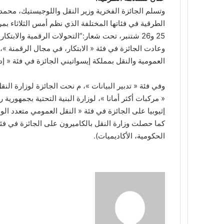
وتسلم الجائزة الفخرية وزير النقل واللوجيستيك، محمد
الطرقية في فئاتها المختلفة الذي نظم أمس الثلاثاء بم
25 و26 شتنبر، تحت شعار:”التحولات الرقمية والابتكارات من أجل طرق أكثر أمانا”.
وعادت الجائزة في فئة « الابتكار، في مجال الرقمنة »، 
العمومية والنقل بمملكة إيسواتيني الجائزة في فئة « إدا
وفي فئة « تدبير البيانات »، م نحت الجائزة لوزارة الن
« مركبات أكثر أمانا »، لوزارة البنية التحتية بجمهوري
إثيوبيا على الجائزة في فئة « النقل العمومي متعدد الو
كما حصلت وزارة النقل بالكاميرون على الجائزة في ف
الحكومية، الأكاديميات).
أرسل
بريدا
إلكترونيا