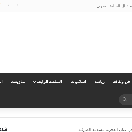
الحسيمة تتزين لاستقبال الجالية المغربية المقيمة بالخارج…وعامل الإقليم يتابع الأشغال ميدانياً
فن وثقافة
رياضة
اسلاميات
السلطة الرابعة
تمازيغت
ال
بحث
عن
شاهد
ي عنان الفخرية للسلامة الطرقية