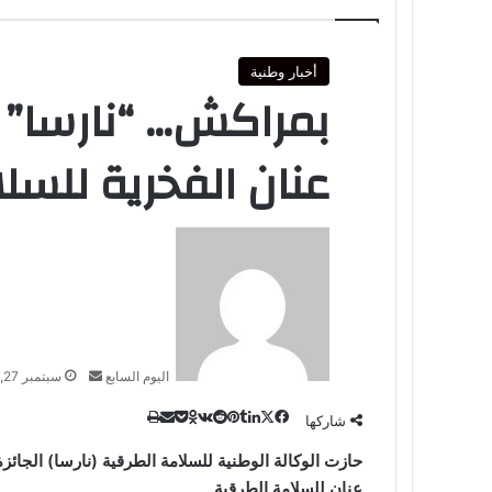
أخبار وطنية
بمراكش… “نارسا” 
عنان الفخرية للسل
أرسل
بريدا
إلكترونيا
اليوم السابع
سبتمبر 27, 2023
‫X
طباعة
لينكدإن
مشاركة
‫Pocket
فيسبوك
بينتيريست
Odnoklassniki
شاركها
عبر
حازت الوكالة الوطنية للسلامة الطرقية (نارسا) الجائ
البريد
عنان للسلامة الطرقية.