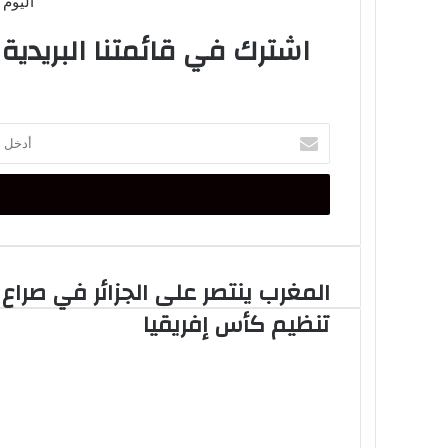
اليوم 
اشترك في قائمتنا البريدية
أدخل
بريدك
الإلكتروني
المغرب ينتصر على الجزائر في صراع
المغرب
ينتصر
تنظيم كأس إفريقيا
على
الجزائر
في
صراع
تنظيم
كأس