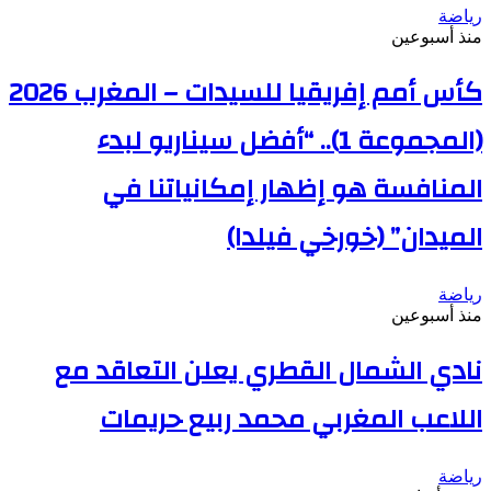
رياضة
منذ أسبوعين
كأس أمم إفريقيا للسيدات – المغرب 2026
(المجموعة 1).. “أفضل سيناريو لبدء
المنافسة هو إظهار إمكانياتنا في
الميدان” (خورخي فيلدا)
رياضة
منذ أسبوعين
نادي الشمال القطري يعلن التعاقد مع
اللاعب المغربي محمد ربيع حريمات
رياضة