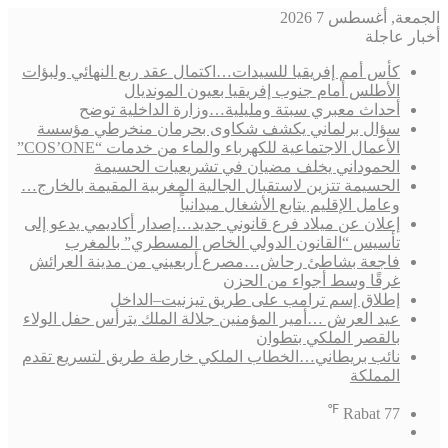
الجمعة, أغسطس 7 2026
أخبار عاجلة
كأس أمم إفريقيا للسيدات…اكتمال عقد ربع النهائي ولبؤات
الأطلس أمام جنوب إفريقيا بعيون المونديال
أحداث معبري سبتة ومليلية…وزارة الداخلية توضح
سؤال برلماني يكشف شكاوى بحرمان منخرطي مؤسسة
الأعمال الاجتماعية للكهرباء والماء من خدمات “COS’ONE”
الحموداني يخلف مضيان في تشريعيات الحسيمة
الحسيمة تتزين لاستقبال الجالية المغربية المقيمة بالخارج…
وعامل الإقليم يتابع الأشغال ميدانياً
إعلان عن ميلاد فرع قانوني جديد…إصدار أكاديمي يدعو إلى
تأسيس “القانون الدولي الخاص المسطري” بالمغرب
فاجعة بشاطئ رحاش…مصرع أربعيني من مدينة العرائش
غرقًا وسط أجواء من الحزن
إطلاق إسم ترامب على طريق تيزنيت–الداخل
عيد العرش …أمير المؤمنين جلالة الملك يترأس حفل الولاء
بالقصر الملكي بتطوان
نائب بريطاني…الخطاب الملكي خارطة طريق لتسريع تقدم
المملكة
℉
Rabat
77
فيسبوك