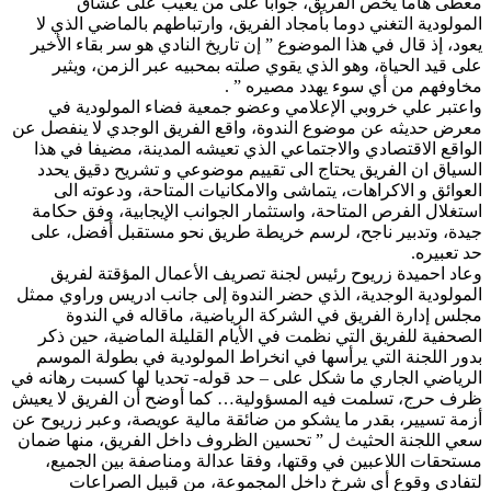
معطى هاما يخص الفريق، جوابا على من يعيب على عشاق
المولودية التغني دوما بأمجاد الفريق، وارتباطهم بالماضي الذي لا
يعود، إذ قال في هذا الموضوع ” إن تاريخ النادي هو سر بقاء الأخير
على قيد الحياة، وهو الذي يقوي صلته بمحبيه عبر الزمن، ويثير
مخاوفهم من أي سوء يهدد مصيره ” .
واعتبر علي خروبي الإعلامي وعضو جمعية فضاء المولودية في
معرض حديثه عن موضوع الندوة، واقع الفريق الوجدي لا ينفصل عن
الواقع الاقتصادي والاجتماعي الذي تعيشه المدينة، مضيفا في هذا
السياق ان الفريق يحتاج الى تقييم موضوعي و تشريح دقيق يحدد
العوائق و الاكراهات، يتماشى والامكانيات المتاحة، ودعوته الى
استغلال الفرص المتاحة، واستثمار الجوانب الإيجابية، وفق حكامة
جيدة، وتدبير ناجح، لرسم خريطة طريق نحو مستقبل أفضل، على
حد تعبيره.
وعاد احميدة زريوح رئيس لجنة تصريف الأعمال المؤقتة لفريق
المولودية الوجدية، الذي حضر الندوة إلى جانب ادريس وراوي ممثل
مجلس إدارة الفريق في الشركة الرياضية، ماقاله في الندوة
الصحفية للفريق التي نظمت في الأيام القليلة الماضية، حين ذكر
بدور اللجنة التي يرأسها في انخراط المولودية في بطولة الموسم
الرياضي الجاري ما شكل على – حد قوله- تحديا لها كسبت رهانه في
ظرف حرج، تسلمت فيه المسؤولية… كما أوضح أن الفريق لا يعيش
أزمة تسيير، بقدر ما يشكو من ضائقة مالية عويصة، وعبر زريوح عن
سعي اللجنة الحثيث ل ” تحسين الظروف داخل الفريق، منها ضمان
مستحقات اللاعبين في وقتها، وفقا عدالة ومناصفة بين الجميع،
لتفادي وقوع أي شرخ داخل المجموعة، من قبيل الصراعات