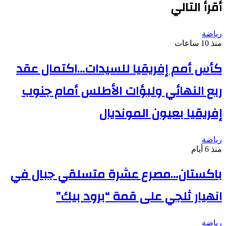
أقرأ التالي
رياضة
منذ 10 ساعات
كأس أمم إفريقيا للسيدات…اكتمال عقد
ربع النهائي ولبؤات الأطلس أمام جنوب
إفريقيا بعيون المونديال
رياضة
منذ 6 أيام
باكستان…مصرع عشرة متسلقي جبال في
انهيار ثلجي على قمة “برود بيك”
رياضة