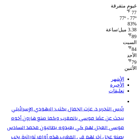
غيوم متفرقة
℉
77
77º - 77º
83%
3.38 ميل/ساعة
℉
89
السبت
℉
84
الأحد
℉
79
الأثنين
الأشهر
الأخيرة
تعليقات
رئيس التحرير د. عزت الجمال يكتب: اليهودي الإسرائيلي
يبحث عن عصًا موسى بالمغرب وكما صنع هارون أخوه
موسى العجل لهم كي يعبدوه يطالبون محمد السادس
بصنع عجل آخر لهم في المغرب هذه أوامر توراتية يجب