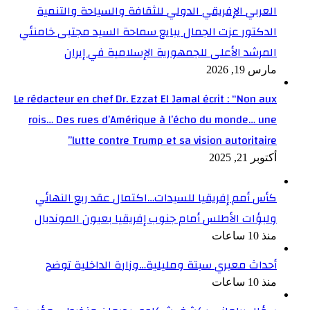
العربي الإفريقي الدولي للثقافة والسياحة والتنمية
الدكتور عزت الجمال يبايع سماحة السيد مجتبى خامنئي
المرشد الأعلى للجمهورية الإسلامية في إيران
مارس 19, 2026
Le rédacteur en chef Dr. Ezzat El Jamal écrit : “Non aux
rois… Des rues d’Amérique à l’écho du monde… une
lutte contre Trump et sa vision autoritaire”
أكتوبر 21, 2025
كأس أمم إفريقيا للسيدات…اكتمال عقد ربع النهائي
ولبؤات الأطلس أمام جنوب إفريقيا بعيون المونديال
منذ 10 ساعات
أحداث معبري سبتة ومليلية…وزارة الداخلية توضح
منذ 10 ساعات