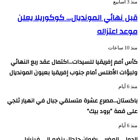
منذ 3 أسابيع
قبل نهائي المونديال… كوكوريلا يعلن
موعد اعتزاله
منذ 10 ساعات
كأس أمم إفريقيا للسيدات…اكتمال عقد ربع النهائي
ولبؤات الأطلس أمام جنوب إفريقيا بعيون المونديال
منذ 6 أيام
باكستان…مصرع عشرة متسلقي جبال في انهيار ثلجي
على قمة “برود بيك”
منذ 6 أيام
الدولي المغربي رضوان حلحال ينضم إلى فينيزيا