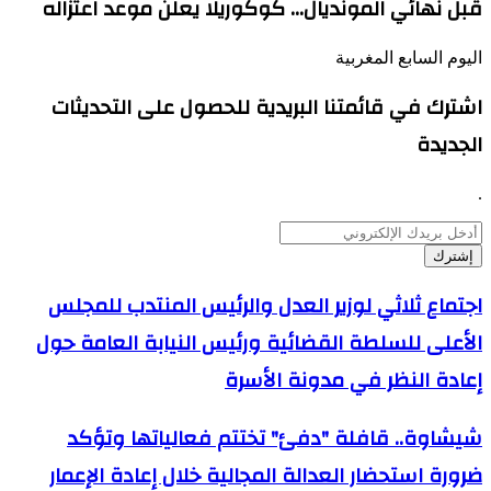
قبل نهائي المونديال… كوكوريلا يعلن موعد اعتزاله
اليوم السابع المغربية
اشترك في قائمتنا البريدية للحصول على التحديثات
الجديدة
.
أدخل
بريدك
الإلكتروني
اجتماع
اجتماع ثلاثي لوزير العدل والرئيس المنتدب للمجلس
ثلاثي
الأعلى للسلطة القضائية ورئيس النيابة العامة حول
لوزير
العدل
إعادة النظر في مدونة الأسرة
والرئيس
المنتدب
للمجلس
شيشاوة..
شيشاوة.. قافلة "دفئ" تختتم فعالياتها وتؤكد
الأعلى
قافلة
للسلطة
ضرورة استحضار العدالة المجالية خلال إعادة الإعمار
"دفئ"
القضائية