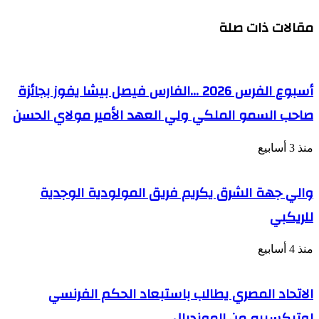
تختتم
ورئيس
فعالياتها
مقالات ذات صلة
النيابة
وتؤكد
العامة
ضرورة
حول
استحضار
إعادة
العدالة
النظر
المجالية
أسبوع الفرس 2026 …الفارس فيصل بيشا يفوز بجائزة
في
خلال
مدونة
إعادة
صاحب السمو الملكي ولي العهد الأمير مولاي الحسن
الأسرة
الإعمار
منذ 3 أسابيع
والي جهة الشرق يكريم فريق المولودية الوجدية
للريكبي
منذ 4 أسابيع
الاتحاد المصري يطالب باستبعاد الحكم الفرنسي
لوتيكسييه من المونديال