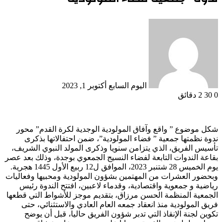
أرسل
بريدا
إلكترونيا
اليوم السابع
أكتوبر 1, 2023
0
30
2 دقائق
شكل موضوع ” واقع وآفاق المولودية الوجدية لكرة القدم” محور
ندوة نظمتها جمعية ” فضاء المولودية”، ضمن احتفالاتها بذكرى
تأسيس الفريق، الذي يتزامن سنويا وذكرى المولد النبوي الشريف،
بقاعة الندوات التابعة لفضاء النسيج الجمعوي بوجدة، وذلك بعد عصر
يوم الخميس 28 شتنبر 2023، الموافق ل12 ربيع الأول 1445 هجرية.
وبحضور العشرات من المهتمين بشؤون المولودية ومحبيها وفعاليات
رياضية و جمعوية واقتصادية، وقدماء لاعبين، افتتح الندوة رئيس
الجمعية المنظمة الحسن مرزاق، بتقديم موجز للأشواط التي قطعها
فريق المولودية منذ انعقاد جمعه العام العادي والاستثنائي، حتى
تكوين لجنة الإنقاذ التي تدبر شؤون الفريق حاليا، قبل أن يوضح