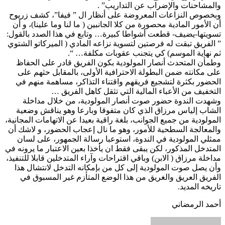
والمشاحنات والإضراب عن التداريب” .
وبخصوص النزاعات المعروضة على أنظار ال ” فيفا”، كشف زريوح
أن الأمور المادية محصورة من كلا الجانبين ( ما لنا وما علينا)، و أن
تسويتها-يضيف- قطعت أشواطا كبيرة… وتابع في هذا الصدد بالقول:
” الفريق تبقت له فرصتين لتسوية نزاعه المادي ( الميركاتو الشتوي
ثم نهاية الموسم) كي يتجنب عقوبات مكلفة… “.
وطمأن المتحدث أنصار المولودية بكون الفريق قادر على الحفاظ
على مكانته ضمن البطولة الاحترافية الأولى، بالمقابل حثهم على
الحضور بكثرة لتشجيع فريقهم واقتناء التذاكر، مساهمة منهم في
التخفيف من الأعباء المالية التي تثقل كاهل الفريق …
وشهدت الندوة حضور صوت أنصار المولودية، من خلال مداخلة
الشاب إلياس مرزاق الذي كان متفوقا وبارعا وهو يناقش وضعية
المولودية من جميع الجوانب، بلغة راقية بعيدا عن الاتهامات المجانية،
والمعالجة السطحية للأمور، وهو ما نال إعجاب الحضور، و لاشك أن
ممثلي المولودية في الندوة، استوعبا رسالة الجمهور، على لسان
المتدخل المذكور، لكن يبقى فقط ان يأخذا بعين الاعتبار ما يرونه في
مداخلة مرزاق ( الابن) وباقي اقتراحات وآراء المتدخلين قابلا للتنفيذ،
وأن يصل صوت المولودية إلى كل من بإمكانه التدخل لانتشال هذا
الفريق العريق والغريق من هذا الوضع المتأزم غير المسبوق في
تاريخه المديد.
أحمد الرمضاني
أرسل