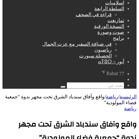
اسلاميات
السلطة الرابعة
قراءة في الصحف
تمازيغت
النسخة الورقية
صوت وصورة
برامج
في ضيافة السفير مع عزت الجمال
رياضيون
الحصيلة سبورت
أيور – ⴰⵢⵓⵔ
℉
Rabat
77
مقال
عشوائي
بحث
عن
الرئيسية
/
رياضة
/
واقع وآفاق سندباد الشرق تحت مجهر ندوة “جمعية
فضاء المولودية”
رياضة
واقع وآفاق سندباد الشرق تحت مجهر
ندوة “جمعية فضاء المولودية”