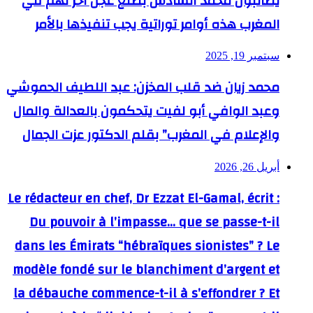
يطالبون محمد السادس بصنع عجل آخر لهم في
المغرب هذه أوامر توراتية يجب تنفيذها بالأمر
سبتمبر 19, 2025
محمد زيان ضد قلب المخزن: عبد اللطيف الحموشي
وعبد الوافي أبو لفيت يتحكمون بالعدالة والمال
والإعلام في المغرب” بقلم الدكتور عزت الجمال
أبريل 26, 2026
Le rédacteur en chef, Dr Ezzat El-Gamal, écrit :
Du pouvoir à l’impasse… que se passe-t-il
dans les Émirats “hébraïques sionistes” ? Le
modèle fondé sur le blanchiment d’argent et
la débauche commence-t-il à s’effondrer ? Et