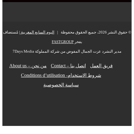
ع الحقوق محفوظة |
اليوم السابع المغربية
| مُستضاف
بفخر
FASTGROUP
ر النشرد عزت الجمال المفوض من شركة المملوكة 7Days Media
فريق العمل
اتصل بنا – Contact
من نحن – About us
شروط الاستخدام- Conditions d’utilisation
سياسة الخصوصية
فيسبوك
‫X
‫YouTube
انستقرام