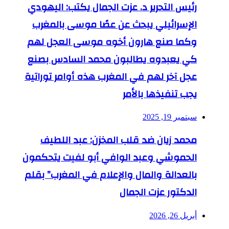
رئيس التحرير د. عزت الجمال يكتب: اليهودي
الإسرائيلي يبحث عن عصًا موسى بالمغرب
وكما صنع هارون أخوه موسى العجل لهم
كي يعبدوه يطالبون محمد السادس بصنع
عجل آخر لهم في المغرب هذه أوامر توراتية
يجب تنفيذها بالأمر
سبتمبر 19, 2025
محمد زيان ضد قلب المخزن: عبد اللطيف
الحموشي وعبد الوافي أبو لفيت يتحكمون
بالعدالة والمال والإعلام في المغرب” بقلم
الدكتور عزت الجمال
أبريل 26, 2026