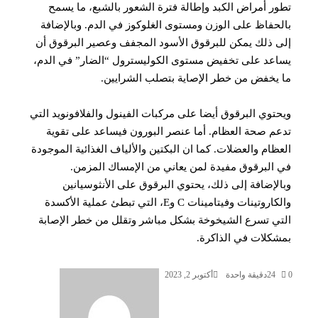
ر أمراض الكبد وإطالة فترة الشعور بالشبع، ما يسمح
حفاظ على الوزن ومستوى الغلوكوز في الدم. وبالإضافة
 ذلك يمكن للبرقوق الأسود المجفف وعصير البرقوق أن
عد على تخفيض مستوى الكوليسترول “الضار” في الدم،
يخفض من خطر الإصاية بتصلب الشرايين.
توي البرقوق أيضا على مركبات الفينول والفلافونويد التي
م صحة العظام. أما عنصر البورون فيساعد على تقوية
ظام والعضلات. كما ان البكتين والألياف الغذائية الموجودة
البرقوق مفيدة لمن يعاني من الإمساك المزمن.
لإضافة إلى ذلك، يحتوي البرقوق على الأنثوسيانين
والكاروتينات وفيتامينات C وE، التي تبطئ عملية الأكسدة
ي تسرع الشيخوخة بشكل مباشر وتقلل من خطر الإصابة
كلات في الذاكرة.
أرسل
24
دقيقة واحدة
أكتوبر 2, 2023
بريدا
إلكترونيا