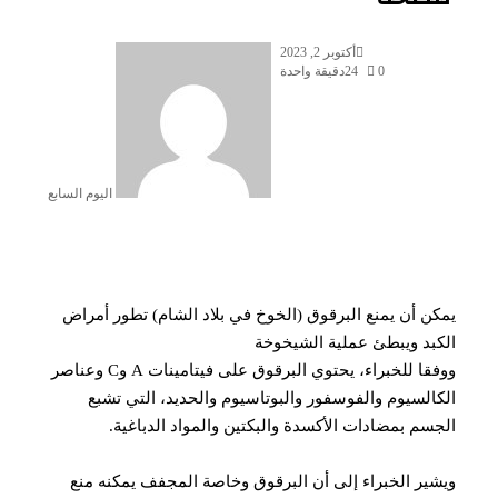
أرسل
أكتوبر 2, 2023
بريدا
0
24
دقيقة واحدة
إلكترونيا
اليوم السابع
ن أن يمنع البرقوق (الخوخ في بلاد الشام) تطور أمراض
بد ويبطئ عملية الشيخوخة
ووفقا للخبراء، يحتوي البرقوق على فيتامينات A وC وعناصر
السيوم والفوسفور والبوتاسيوم والحديد، التي تشبع
سم بمضادات الأكسدة والبكتين والمواد الدباغية.
ير الخبراء إلى أن البرقوق وخاصة المجفف يمكنه منع