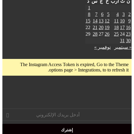
رب
خ
ج
س
د
1
8
7
6
5
15
14
13
12
1
22
21
20
19
1
29
28
27
26
2
ر
نوفمبر »
The Instagram Access Token is expired, Go to the
options page > Integrations, to to refr
ني