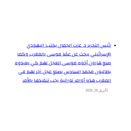
رئيس التحرير د. عزت الجمال يكتب: اليهودي
الإسرائيلي يبحث عن عصًا موسى بالمغرب وكما
صنع هارون أخوه موسى العجل لهم كي يعبدوه
يطالبون محمد السادس بصنع عجل آخر لهم في
المغرب هذه أوامر توراتية يجب تنفيذها بالأمر
أبريل 26, 2026