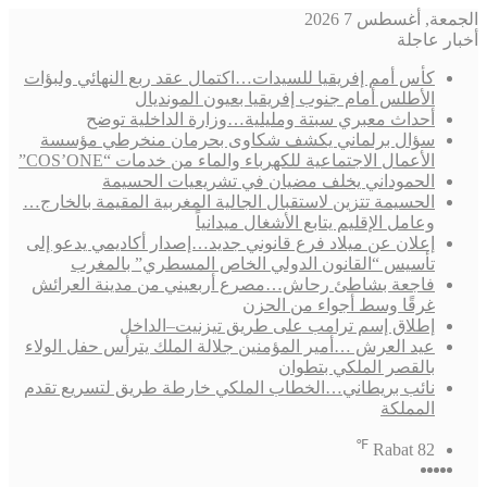
أغسطس 7 2026
اجلة
أس أمم إفريقيا للسيدات…اكتمال عقد ربع النهائي ولبؤات
لأطلس أمام جنوب إفريقيا بعيون المونديال
حداث معبري سبتة ومليلية…وزارة الداخلية توضح
ؤال برلماني يكشف شكاوى بحرمان منخرطي مؤسسة
أعمال الاجتماعية للكهرباء والماء من خدمات “COS’ONE”
لحموداني يخلف مضيان في تشريعيات الحسيمة
لحسيمة تتزين لاستقبال الجالية المغربية المقيمة بالخارج…
عامل الإقليم يتابع الأشغال ميدانياً
علان عن ميلاد فرع قانوني جديد…إصدار أكاديمي يدعو إلى
أسيس “القانون الدولي الخاص المسطري” بالمغرب
اجعة بشاطئ رحاش…مصرع أربعيني من مدينة العرائش
رقًا وسط أجواء من الحزن
طلاق إسم ترامب على طريق تيزنيت–الداخل
يد العرش …أمير المؤمنين جلالة الملك يترأس حفل الولاء
القصر الملكي بتطوان
ائب بريطاني…الخطاب الملكي خارطة طريق لتسريع تقدم
لمملكة
℉
Rabat
8
‫YouTube
‫
يسبوك
تسجيل
انستقرام