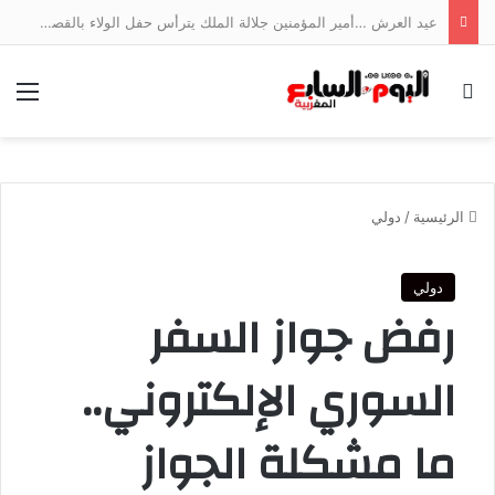
عيد العرش …أمير المؤمنين جلالة الملك يترأس حفل الولاء بالقصر الملكي بتطوان
بحث عن
الق
الرئيسية
/
دولي
دولي
رفض جواز السفر
السوري الإلكتروني..
ما مشكلة الجواز