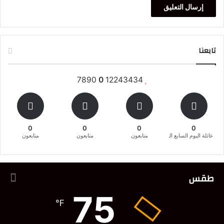
تابعنا
7890
0
12243434
0
0
0
0
عائلة اليوم السابع المغربية
متابعون
متابعون
متابعون
طقس
75
℉