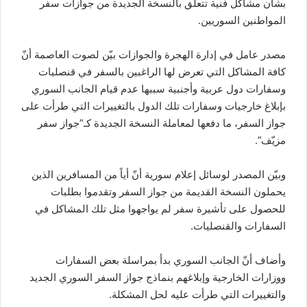
بشأن مشاكل فنية تتعلق بالنسخة الجديدة من جوازات سفر
المواطنين السوريين.
مصدر عامل في إدارة الهجرة والجوازات بيّن لصوت العاصمة أنّ
كافة المشاكل التي تعرض لها الراغبين بالسفر في قنصليات
وسفارات دول عربية وأجنبية سببها عدم قيام الجانب السوري
بإبلاغ خارجيات وسفارات تلك الدول بالتغييرات التي طرأت على
جواز السفر، ما دفعها لمعاملة النسخة الجديدة كـ”جواز سفر
مزيّف”.
وبيّن المصدر لوسائل إعلام سورية أنّ أياً من المسافرين الذين
يحملون النسخة القديمة من جواز السفر وتقدموا بطلبات
للحصول على تأشيرة سفر لم يواجهوا مثل تلك المشاكل في
السفارات والقنصليات.
وأضاف أنّ الجانب السوري بدأ بمراسلة بعض السفارات
ووزارات الخارجية وإبلاغهم بنماذج جواز السفر السوري الجديد
والتغييرات التي طرأت عليه لحل المشكلة.