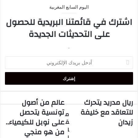
اليوم السابع المغربية
اشترك في قائمتنا البريدية للحصول
على التحديثات الجديدة
.
أدخل
بريدك
الإلكتروني
ريال مدريد يتحرك
عالم من أصول
ريال
عالم
مدريد
من
للتعاقد مع خليفة
تونسية يتحصل
م
يتحرك
أصول
زيدان
على نوبل للكيمياء..
ق
للتعاقد
تونسية
مع
يتحصل
ا
من هو منجي
خليفة
على
ل