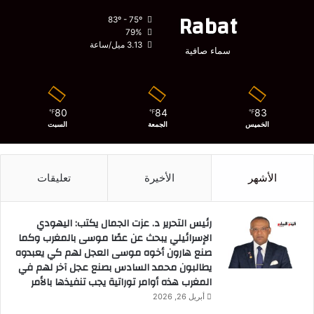
Rabat
83º - 75º
79%
3.13 ميل/ساعة
سماء صافية
80
84
83
℉
℉
℉
الخميس
الجمعة
السبت
الأشهر
الأخيرة
تعليقات
رئيس التحرير د. عزت الجمال يكتب: اليهودي
الإسرائيلي يبحث عن عصًا موسى بالمغرب وكما
صنع هارون أخوه موسى العجل لهم كي يعبدوه
يطالبون محمد السادس بصنع عجل آخر لهم في
المغرب هذه أوامر توراتية يجب تنفيذها بالأمر
أبريل 26, 2026