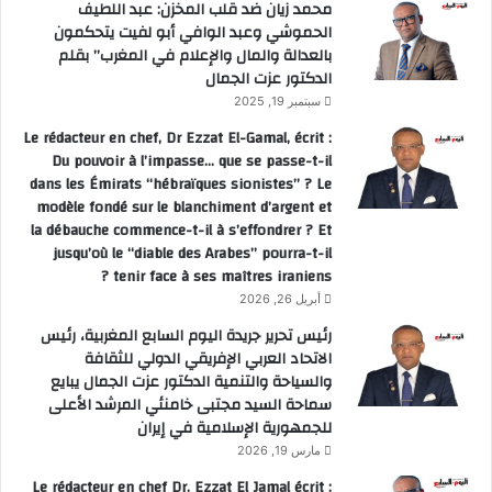
محمد زيان ضد قلب المخزن: عبد اللطيف
الحموشي وعبد الوافي أبو لفيت يتحكمون
بالعدالة والمال والإعلام في المغرب” بقلم
الدكتور عزت الجمال
سبتمبر 19, 2025
Le rédacteur en chef, Dr Ezzat El-Gamal, écrit :
Du pouvoir à l’impasse… que se passe-t-il
dans les Émirats “hébraïques sionistes” ? Le
modèle fondé sur le blanchiment d’argent et
la débauche commence-t-il à s’effondrer ? Et
jusqu’où le “diable des Arabes” pourra-t-il
tenir face à ses maîtres iraniens ?
أبريل 26, 2026
رئيس تحرير جريدة اليوم السابع المغربية، رئيس
الاتحاد العربي الإفريقي الدولي للثقافة
والسياحة والتنمية الدكتور عزت الجمال يبايع
سماحة السيد مجتبى خامنئي المرشد الأعلى
للجمهورية الإسلامية في إيران
مارس 19, 2026
Le rédacteur en chef Dr. Ezzat El Jamal écrit :