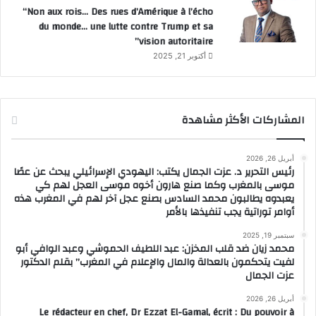
“Non aux rois… Des rues d’Amérique à l’écho
du monde… une lutte contre Trump et sa
vision autoritaire”
أكتوبر 21, 2025
المشاركات الأكثر مشاهدة
أبريل 26, 2026
رئيس التحرير د. عزت الجمال يكتب: اليهودي الإسرائيلي يبحث عن عصًا
موسى بالمغرب وكما صنع هارون أخوه موسى العجل لهم كي
يعبدوه يطالبون محمد السادس بصنع عجل آخر لهم في المغرب هذه
أوامر توراتية يجب تنفيذها بالأمر
سبتمبر 19, 2025
محمد زيان ضد قلب المخزن: عبد اللطيف الحموشي وعبد الوافي أبو
لفيت يتحكمون بالعدالة والمال والإعلام في المغرب” بقلم الدكتور
عزت الجمال
أبريل 26, 2026
Le rédacteur en chef, Dr Ezzat El-Gamal, écrit : Du pouvoir à