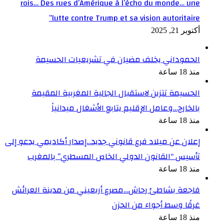
rois… Des rues d’Amérique à l’écho du monde… une
lutte contre Trump et sa vision autoritaire”
أكتوبر 21, 2025
الحموداني يخلف مضيان في تشريعيات الحسيمة
منذ 18 ساعة
الحسيمة تتزين لاستقبال الجالية المغربية المقيمة
بالخارج…وعامل الإقليم يتابع الأشغال ميدانياً
منذ 18 ساعة
إعلان عن ميلاد فرع قانوني جديد…إصدار أكاديمي يدعو إلى
تأسيس “القانون الدولي الخاص المسطري” بالمغرب
منذ 18 ساعة
فاجعة بشاطئ رحاش…مصرع أربعيني من مدينة العرائش
غرقًا وسط أجواء من الحزن
منذ 18 ساعة