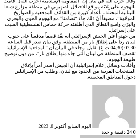
وقال حزب الله في بيان إنّ “المقاومة الإسلامية (حزب الله).. قامت
بالهجوم على ثلاثة مواقع للاحتلال الصهيوني في منطقة مزارع شبعا
اللبنانية المحتلّة.. بأعداد كبيرة من القذائف المدفعية والصواريخ
الموجّهة”، مضيفاً أنّ ذلك جاء “تضامنا” مع الهجوم الجوي والبحري
والبرّي واسع النطاق الذي أطلقته حركة حماس الفلسطينية السبت
على إسرائيل.
من جهته أعلن الجيش الإسرائيلي أنه نفّذ قصفاً مدفعياً على جنوب
لبنان رداً على إطلاق نار من المنطقة، وفق بيان صدر قبل الساعة
07,30 (04,30 ت غ) بقليل. وجاء في البيان أن “المدفعية الإسرائيلية
تقصف المنطقة في لبنان التي جاء منها إطلاق نار”، من دون توضيح
طبيعة الهجوم.
وأفادت وسائل إعلام إسرائيلية أن الجيش أصدر أمراً بإغلاق
المنتجعات القريبة من الحدود مع لبنان، وطلب من الإسرائيلين
دخول المناطق المحصنة.
أرسل
بريدا
إلكترونيا
اليوم السابع
أكتوبر 8, 2023
0
24
دقيقة واحدة