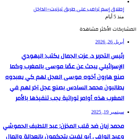
إطلاق إسم ترامب على طريق تيزنيت–الداخل
منذ 5 أيام
المشاركات الأكثر مشاهدة
أبريل 26, 2026
رئيس التحرير د. عزت الجمال يكتب: اليهودي
الإسرائيلي يبحث عن عصًا موسى بالمغرب وكما
صنع هارون أخوه موسى العجل لهم كي يعبدوه
يطالبون محمد السادس بصنع عجل آخر لهم في
المغرب هذه أوامر توراتية يجب تنفيذها بالأمر
سبتمبر 19, 2025
محمد زيان ضد قلب المخزن: عبد اللطيف الحموشي
وعبد الوافي أبو لفيت يتحكمون بالعدالة والمال