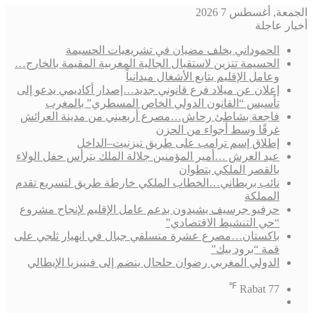
الجمعة, أغسطس 7 2026
أخبار عاجلة
الحموداني يخلف مضيان في تشريعيات الحسيمة
الحسيمة تتزين لاستقبال الجالية المغربية المقيمة بالخارج…
وعامل الإقليم يتابع الأشغال ميدانياً
إعلان عن ميلاد فرع قانوني جديد…إصدار أكاديمي يدعو إلى
تأسيس “القانون الدولي الخاص المسطري” بالمغرب
فاجعة بشاطئ رحاش…مصرع أربعيني من مدينة العرائش
غرقًا وسط أجواء من الحزن
إطلاق إسم ترامب على طريق تيزنيت–الداخل
عيد العرش …أمير المؤمنين جلالة الملك يترأس حفل الولاء
بالقصر الملكي بتطوان
نائب بريطاني…الخطاب الملكي خارطة طريق لتسريع تقدم
المملكة
حرفيو جرسيف يشيدون بدعم عامل الإقليم لإنجاح مشروع
“حي التنشيط الاقتصادي”
باكستان…مصرع عشرة متسلقي جبال في انهيار ثلجي على
قمة “برود بيك”
الدولي المغربي رضوان حلحال ينضم إلى فينيزيا الإيطالي
℉
Rabat
77
فيسبوك