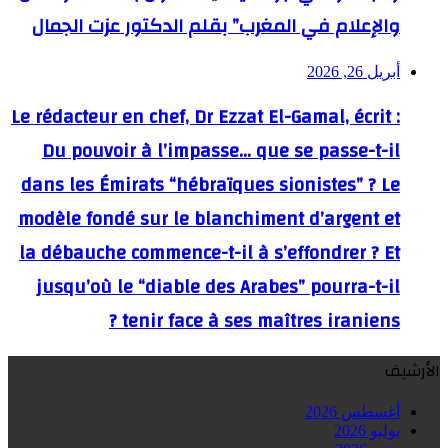
والإعلام في المغرب” بقلم الدكتور عزت الجمال
أبريل 26, 2026
Le rédacteur en chef, Dr Ezzat El-Gamal, écrit :
Du pouvoir à l’impasse… que se passe-t-il
dans les Émirats “hébraïques sionistes” ? Le
modèle fondé sur le blanchiment d’argent et
la débauche commence-t-il à s’effondrer ? Et
jusqu’où le “diable des Arabes” pourra-t-il
tenir face à ses maîtres iraniens ?
الأرشيف
أغسطس 2026
يوليو 2026