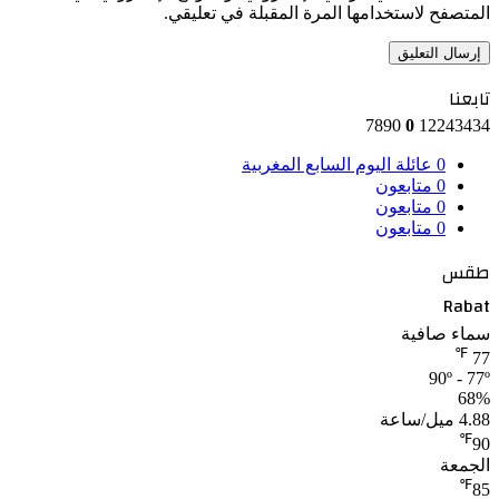
المتصفح لاستخدامها المرة المقبلة في تعليقي.
تابعنا
7890
0
12243434
0
عائلة اليوم السابع المغربية
0
متابعون
0
متابعون
0
متابعون
طقس
Rabat
سماء صافية
℉
77
90º - 77º
68%
4.88 ميل/ساعة
℉
90
الجمعة
℉
85