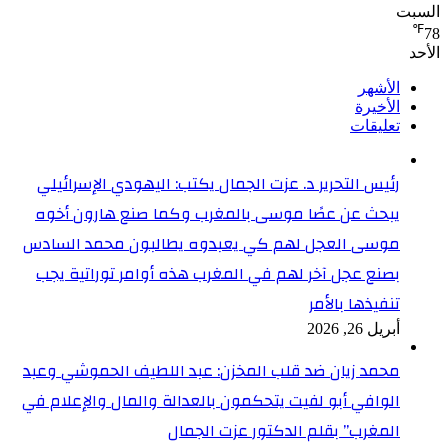
السبت
℉
78
الأحد
الأشهر
الأخيرة
تعليقات
رئيس التحرير د. عزت الجمال يكتب: اليهودي الإسرائيلي
يبحث عن عصًا موسى بالمغرب وكما صنع هارون أخوه
موسى العجل لهم كي يعبدوه يطالبون محمد السادس
بصنع عجل آخر لهم في المغرب هذه أوامر توراتية يجب
تنفيذها بالأمر
أبريل 26, 2026
محمد زيان ضد قلب المخزن: عبد اللطيف الحموشي وعبد
الوافي أبو لفيت يتحكمون بالعدالة والمال والإعلام في
المغرب” بقلم الدكتور عزت الجمال