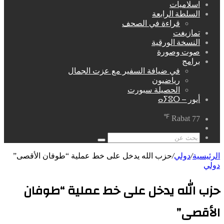
اسلاميات
السلطة الرابعة
قراءة في الصحف
تمازيغت
النسخة الورقية
صوت وصورة
برامج
في ضيافة السفير مع عزت الجمال
رياضيون
الحصيلة سبورت
أيور – ⴰⵢⵓⵔ
℉
Rabat
77
مقال
عشوائي
بحث
عن
الرئيسية
/
دولي
/
حزب الله يدخل على خط عملية “طوفان الأقصى”
دولي
حزب الله يدخل على خط عملية “طوفان
الأقصى”