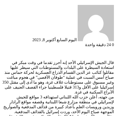
أرسل
بريدا
إلكترونيا
اليوم السابع
أكتوبر 8, 2023
0
24
دقيقة واحدة
قال الجيش الإسرائيلي الأحد إنه أحرز تقدما في وقت مبكر في
استعادة السيطرة على البلدات والمستوطنات التي سيطر عليها
مقاتلوا كتائب عز الدين القسام الذراع العسكرية لحركة حماس منذ
صباح أمس السبت في عملية “طوفان الأقصى” في هجوم مباغت
وغير مسبوق على مستوطنات غلاف غزة، وهو ما أدى إلى مقتل 350
إسرائيليا على الأقل و313 قتيلا فلسطينيا جراء القصف العنيف على
الأبراج السكنية في غزة.
من جهته، أعلن حزب الله اللبناني استهدافه 3 مواقع للجيش
لإسرائيلي في منطقة مزارع شبعا اللبنانية وقصفه مواقع الرادار
وزبدين ورويسات العلم بأعداد كبيرة من قذائف المدفعية والصواريخ
الموجهة صباح اليوم الأحد، وردت إسرائيل بالقذائف المدفعية.