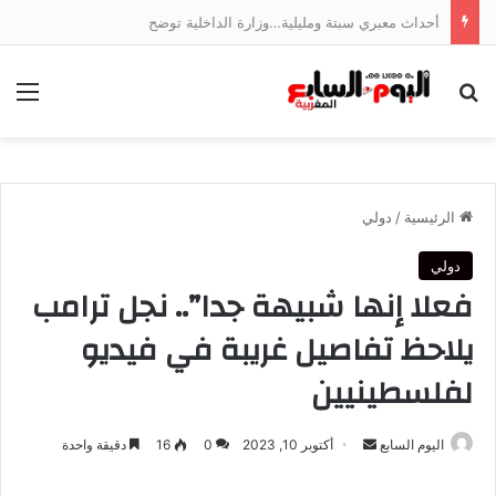
أحداث معبري سبتة ومليلية…وزارة الداخلية توضح
بحث عن
الق
الرئيسية
/
دولي
دولي
فعلا إنها شبيهة جدا”.. نجل ترامب
يلاحظ تفاصيل غريبة في فيديو
لفلسطينيين
أرسل
اليوم السابع
أكتوبر 10, 2023
0
16
دقيقة واحدة
بريدا