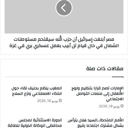
أن
حزب
الله
سيقتحم
مستوطنات
الشمال
مصر أبلغت إسرائيل أن حزب الله سيقتحم مستوطنات
في
الشمال في حال قيام تل أبيب بعمل عسكري بري في غزة
حال
قيام
تل
أبيب
مقالات ذات صلة
بعمل
عسكري
بري
في
الإمارات تصدر قرارا بتنظيم ولوج
المغرب ينظم بجنيف لقاء حول
الأطفال إلى منصات التواصل
الذكاء الاصطناعي ونزع السلاح
غزة
الاجتماعي
يونيو 16, 2026
يونيو 18, 2026
الأمم المتحدة…السيد هلال يترأس
الدورة الاستثنائية لمجلس
بشكل مشترك اجتماعا رفيع
محافظي الوكالة الدولية للطاقة