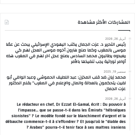
المشاركات الأكثر مشاهدة
أبريل 26, 2026
رئيس التحرير د. عزت الجمال يكتب: اليهودي الإسرائيلي يبحث عن عصًا
موسى بالمغرب وكما صنع هارون أخوه موسى العجل لهم كي
يعبدوه يطالبون محمد السادس بصنع عجل آخر لهم في المغرب هذه
أوامر توراتية يجب تنفيذها بالأمر
سبتمبر 19, 2025
محمد زيان ضد قلب المخزن: عبد اللطيف الحموشي وعبد الوافي أبو
لفيت يتحكمون بالعدالة والمال والإعلام في المغرب” بقلم الدكتور
عزت الجمال
أبريل 26, 2026
Le rédacteur en chef, Dr Ezzat El-Gamal, écrit : Du pouvoir à
l’impasse… que se passe-t-il dans les Émirats “hébraïques
sionistes” ? Le modèle fondé sur le blanchiment d’argent et la
débauche commence-t-il à s’effondrer ? Et jusqu’où le “diable des
Arabes” pourra-t-il tenir face à ses maîtres iraniens ?