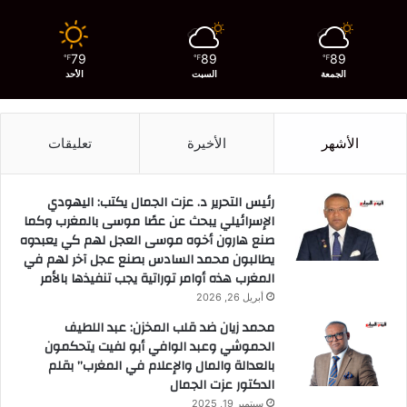
79
89
89
℉
℉
℉
الجمعة
السبت
الأحد
الأشهر
الأخيرة
تعليقات
رئيس التحرير د. عزت الجمال يكتب: اليهودي
الإسرائيلي يبحث عن عصًا موسى بالمغرب وكما
صنع هارون أخوه موسى العجل لهم كي يعبدوه
يطالبون محمد السادس بصنع عجل آخر لهم في
المغرب هذه أوامر توراتية يجب تنفيذها بالأمر
أبريل 26, 2026
محمد زيان ضد قلب المخزن: عبد اللطيف
الحموشي وعبد الوافي أبو لفيت يتحكمون
بالعدالة والمال والإعلام في المغرب” بقلم
الدكتور عزت الجمال
سبتمبر 19, 2025