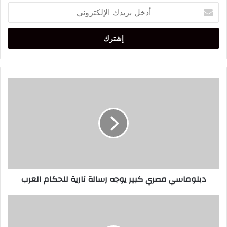
أدخل
بريدك
الإلكتروني
دبلوماسي
مصري
كبير
يوجه
رسالة
نارية
للحكام
العرب
دبلوماسي مصري كبير يوجه رسالة نارية للحكام العرب
مصر
أبلغت
إسرائيل