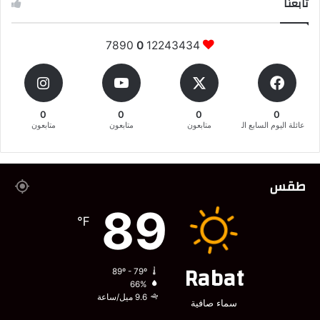
تابعنا
7890
0
12243434
0
0
0
0
عائلة اليوم السابع المغربية
متابعون
متابعون
متابعون
طقس
89
℉
Rabat
89º - 79º
66%
9.6 ميل/ساعة
سماء صافية