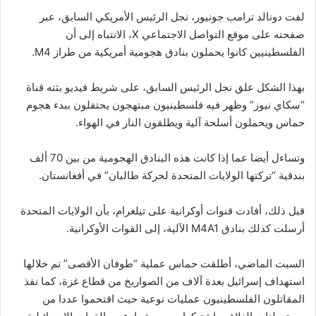
إلكترونيا
لفت دونالد ترامب جونيور، نجل الرئيس الأمريكي السابق، عبر
صفحته على موقع التواصل الاجتماعي X، الانتباه إلى أن
الفلسطينيين كانوا يحملون بنادق هجومية أمريكية من طراز M4.
بهذا الشكل علق نجل الرئيس السابق، على شريط فيديو بثته قناة
“سكاي نيوز” وظهر فيه فلسطينيون مبتهجون يحتفلون ببدء هجوم
حماس ويحملون أسلحة آلية ويطلقون النار في الهواء.
وتساءل أيضا عما إذا كانت هذه البنادق الهجومية من بين 70 ألف
بندقية “تركتها الولايات المتحدة لحركة طالبان” في أفغانستان.
قبل ذلك، أفادت قنوات أوكرانية على تيلغرام، بأن الولايات المتحدة
أرسلت كذلك بنادق M4A1 الآلية، إلى القوات الأوكرانية.
السبت الماضي، أطلقت حماس عملية “طوفان الأقصى” تم خلالها
استهداف إسرائيل بعدة آلاف من الصواريخ من قطاع غزة، كما نفذ
المقاتلون الفلسطينيون عمليات نوعية حيث اقتحموا عددا من