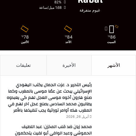
82%
1.68 ميل/ساعة
غيوم متفرقة
78
84
86
℉
℉
℉
السبت
الأحد
الأثنين
الأشهر
الأخيرة
تعليقات
رئيس التحرير د. عزت الجمال يكتب: اليهودي
الإسرائيلي يبحث عن عصًا موسى بالمغرب وكما
صنع هارون أخوه موسى العجل لهم كي يعبدوه
يطالبون محمد السادس بصنع عجل آخر لهم في
المغرب هذه أوامر توراتية يجب تنفيذها بالأمر
أبريل 26, 2026
محمد زيان ضد قلب المخزن: عبد اللطيف
الحموشي وعبد الوافي أبو لفيت يتحكمون