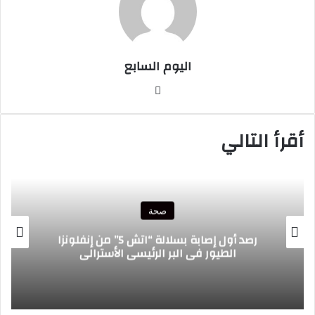
اليوم السابع
موقع
الويب
أقرأ التالي
صحة
أكا
رصد أول إصابة بسلالة “اتش 5” من إنفلونزا
مح
الطيور في البر الرئيسي الأسترالي
اس