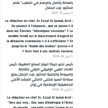
بالعدالة والمال والإعلام في المغرب” بقلم
الدكتور عزت الجمال
سبتمبر 19, 2025
Le rédacteur en chef, Dr Ezzat El-Gamal, écrit :
Du pouvoir à l’impasse… que se passe-t-il
dans les Émirats “hébraïques sionistes” ? Le
modèle fondé sur le blanchiment d’argent et
la débauche commence-t-il à s’effondrer ? Et
jusqu’où le “diable des Arabes” pourra-t-il
tenir face à ses maîtres iraniens ?
أبريل 26, 2026
رئيس تحرير جريدة اليوم السابع المغربية، رئيس
الاتحاد العربي الإفريقي الدولي للثقافة
والسياحة والتنمية الدكتور عزت الجمال يبايع
سماحة السيد مجتبى خامنئي المرشد الأعلى
للجمهورية الإسلامية في إيران
مارس 19, 2026
Le rédacteur en chef Dr. Ezzat El Jamal écrit :
“Non aux rois… Des rues d’Amérique à l’écho
du monde… une lutte contre Trump et sa