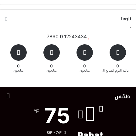
تابعنا
7890
0
12243434
0
0
0
0
عائلة اليوم السابع المغربية
متابعون
متابعون
متابعون
طقس
75
℉
Rabat
86º - 74º