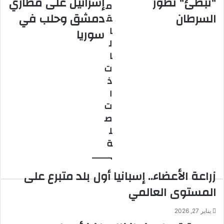
"تبطئ" تطور
إسرائيل على مطاري
م
"تبطئ"
ضربات
السرطان
دمشق وحلب في
ق
تطور
إسرائيل
السرطان
على
ا
سوريا
مطاري
ل
دمشق
ا
وحلب
ت
في
ذ
سوريا
ا
ت
ص
ل
ة
زراعة الأعضاء.. إسبانيا أول بلد متبرع على
المستوى العالمي
يناير 27, 2026