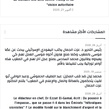
vision autoritaire”
أكتوبر 21, 2025
المشاركات الأكثر مشاهدة
أبريل 26, 2026
رئيس التحرير د. عزت الجمال يكتب: اليهودي الإسرائيلي يبحث عن عصًا
موسى بالمغرب وكما صنع هارون أخوه موسى العجل لهم كي
يعبدوه يطالبون محمد السادس بصنع عجل آخر لهم في المغرب هذه
أوامر توراتية يجب تنفيذها بالأمر
سبتمبر 19, 2025
محمد زيان ضد قلب المخزن: عبد اللطيف الحموشي وعبد الوافي أبو
لفيت يتحكمون بالعدالة والمال والإعلام في المغرب” بقلم الدكتور
عزت الجمال
أبريل 26, 2026
Le rédacteur en chef, Dr Ezzat El-Gamal, écrit : Du pouvoir à
l’impasse… que se passe-t-il dans les Émirats “hébraïques
sionistes” ? Le modèle fondé sur le blanchiment d’argent et la