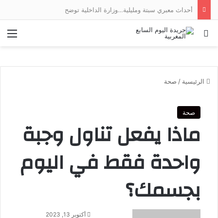
أحداث معبري سبتة ومليلية…وزارة الداخلية توضح
بحث عن
الق
الرئيسية
/
صحة
صحة
ماذا يفعل تناول وجبة
واحدة فقط في اليوم
بجسمك؟
أرسل
أكتوبر 13, 2023