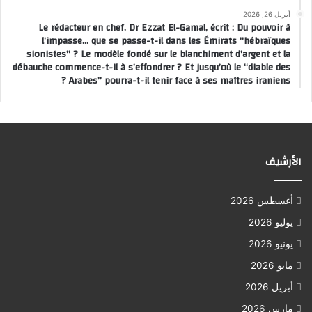
أبريل 26, 2026
Le rédacteur en chef, Dr Ezzat El-Gamal, écrit : Du pouvoir à
l’impasse… que se passe-t-il dans les Émirats “hébraïques
sionistes” ? Le modèle fondé sur le blanchiment d’argent et la
débauche commence-t-il à s’effondrer ? Et jusqu’où le “diable des
Arabes” pourra-t-il tenir face à ses maîtres iraniens ?
الأرشيف
أغسطس 2026
يوليو 2026
يونيو 2026
مايو 2026
أبريل 2026
مارس 2026