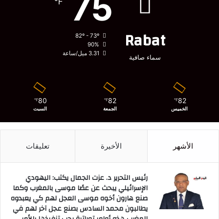
75
℉
Rabat
82º - 73º
90%
3.31 ميل/ساعة
سماء صافية
80
82
82
℉
℉
℉
الخميس
الجمعة
السبت
الأشهر
الأخيرة
تعليقات
رئيس التحرير د. عزت الجمال يكتب: اليهودي
الإسرائيلي يبحث عن عصًا موسى بالمغرب وكما
صنع هارون أخوه موسى العجل لهم كي يعبدوه
يطالبون محمد السادس بصنع عجل آخر لهم في