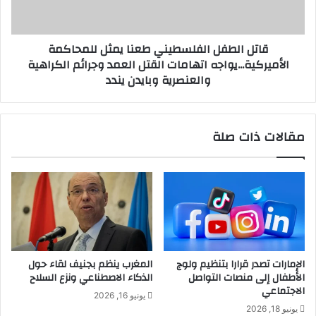
الأميركية...يواجه
اتهامات
القتل
قاتل الطفل الفلسطيني طعنا يمثل للمحاكمة
العمد
الأميركية...يواجه اتهامات القتل العمد وجرائم الكراهية
وجرائم
والعنصرية وبايدن يندد
الكراهية
والعنصرية
وبايدن
يندد
مقالات ذات صلة
الإمارات تصدر قرارا بتنظيم ولوج
المغرب ينظم بجنيف لقاء حول
الأطفال إلى منصات التواصل
الذكاء الاصطناعي ونزع السلاح
الاجتماعي
يونيو 16, 2026
يونيو 18, 2026