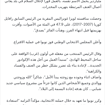
ملياردير يحمل الاسم نفسه، بالعمل فوراً لإحلال السلام في بلد يعاني
أعمال العنف المرتبطة بتهريب المخدرات.
وحصلت منافسته لويزا غونزاليس المقربة من الرئيس السابق رافايل
كوريا (2007-2017)، على 47.9 في المئة من الأصوات، وأقرت
بهزيمتها قبل انتهاء الفرز، وهنأت الفائز “بصدق”.
وأعلن المجلس الانتخابي الوطني فوز نوبوا في عملية الاقتراع.
وقال الرئيس المنتخب من معقله في أولون (غرب) الواقعة على
ساحل المحيط الهادئ، “سنبدأ العمل من أجل هذه الإكوادور
الجديدة… لإعادة بناء بلد تضرر بشكل خطر من العنف والفساد
والكراهية”.
واضاف اثناء وجوده مع زوجته يبدأ الأمل”، شاكراً “الله وزوجتي
ووالدي وجميع الأشخاص الذين كانوا جزءاً من مشروع سياسي جديد
شبابي… كان هدفه إعادة البسمة إلى البلاد”.
وكرر نوبوا ما تعهد به خلال حملته الانتخابية، مؤكداً التزامه “استعادة