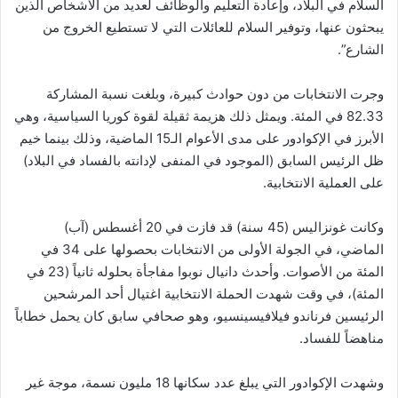
السلام في البلاد، وإعادة التعليم والوظائف لعديد من الأشخاص الذين
يبحثون عنها، وتوفير السلام للعائلات التي لا تستطيع الخروج من
الشارع”.
وجرت الانتخابات من دون حوادث كبيرة، وبلغت نسبة المشاركة
82.33 في المئة. ويمثل ذلك هزيمة ثقيلة لقوة كوريا السياسية، وهي
الأبرز في الإكوادور على مدى الأعوام الـ15 الماضية، وذلك بينما خيم
ظل الرئيس السابق (الموجود في المنفى لإدانته بالفساد في البلاد)
على العملية الانتخابية.
وكانت غونزاليس (45 سنة) قد فازت في 20 أغسطس (آب)
الماضي، في الجولة الأولى من الانتخابات بحصولها على 34 في
المئة من الأصوات. وأحدث دانيال نوبوا مفاجأة بحلوله ثانياً (23 في
المئة)، في وقت شهدت الحملة الانتخابية اغتيال أحد المرشحين
الرئيسين فرناندو فيلافيسينسيو، وهو صحافي سابق كان يحمل خطاباً
مناهضاً للفساد.
وشهدت الإكوادور التي يبلغ عدد سكانها 18 مليون نسمة، موجة غير