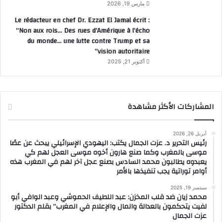
مارس 19, 2026
Le rédacteur en chef Dr. Ezzat El Jamal écrit :
“Non aux rois… Des rues d’Amérique à l’écho
du monde… une lutte contre Trump et sa
vision autoritaire”
أكتوبر 21, 2025
المشاركات الأكثر مشاهدة
أبريل 26, 2026
رئيس التحرير د. عزت الجمال يكتب: اليهودي الإسرائيلي يبحث عن عصًا
موسى بالمغرب وكما صنع هارون أخوه موسى العجل لهم كي
يعبدوه يطالبون محمد السادس بصنع عجل آخر لهم في المغرب هذه
أوامر توراتية يجب تنفيذها بالأمر
سبتمبر 19, 2025
محمد زيان ضد قلب المخزن: عبد اللطيف الحموشي وعبد الوافي أبو
لفيت يتحكمون بالعدالة والمال والإعلام في المغرب” بقلم الدكتور
عزت الجمال