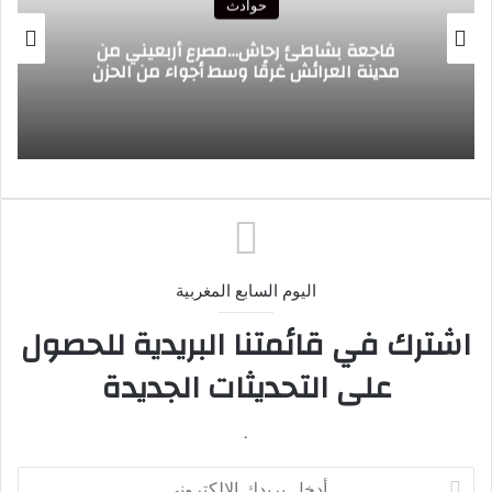
حوادث
حو
رحاش…مصرع أربعيني من
26 جريحا وإجلاء ال
غرقًا وسط أجواء من الحزن
جنوب إ
اليوم السابع المغربية
اشترك في قائمتنا البريدية للحصول
على التحديثات الجديدة
.
أدخل