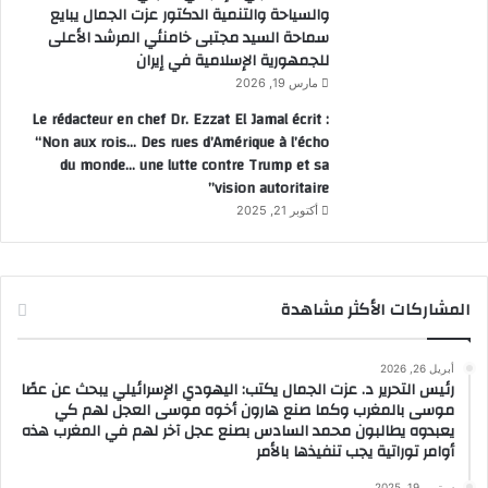
والسياحة والتنمية الدكتور عزت الجمال يبايع
سماحة السيد مجتبى خامنئي المرشد الأعلى
للجمهورية الإسلامية في إيران
مارس 19, 2026
Le rédacteur en chef Dr. Ezzat El Jamal écrit :
“Non aux rois… Des rues d’Amérique à l’écho
du monde… une lutte contre Trump et sa
vision autoritaire”
أكتوبر 21, 2025
المشاركات الأكثر مشاهدة
أبريل 26, 2026
رئيس التحرير د. عزت الجمال يكتب: اليهودي الإسرائيلي يبحث عن عصًا
موسى بالمغرب وكما صنع هارون أخوه موسى العجل لهم كي
يعبدوه يطالبون محمد السادس بصنع عجل آخر لهم في المغرب هذه
أوامر توراتية يجب تنفيذها بالأمر
سبتمبر 19, 2025