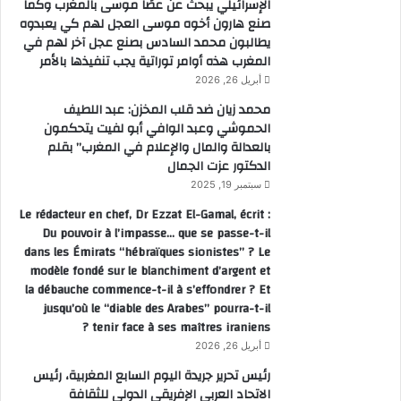
الإسرائيلي يبحث عن عصًا موسى بالمغرب وكما
صنع هارون أخوه موسى العجل لهم كي يعبدوه
يطالبون محمد السادس بصنع عجل آخر لهم في
المغرب هذه أوامر توراتية يجب تنفيذها بالأمر
أبريل 26, 2026
محمد زيان ضد قلب المخزن: عبد اللطيف
الحموشي وعبد الوافي أبو لفيت يتحكمون
بالعدالة والمال والإعلام في المغرب” بقلم
الدكتور عزت الجمال
سبتمبر 19, 2025
Le rédacteur en chef, Dr Ezzat El-Gamal, écrit :
Du pouvoir à l’impasse… que se passe-t-il
dans les Émirats “hébraïques sionistes” ? Le
modèle fondé sur le blanchiment d’argent et
la débauche commence-t-il à s’effondrer ? Et
jusqu’où le “diable des Arabes” pourra-t-il
tenir face à ses maîtres iraniens ?
أبريل 26, 2026
رئيس تحرير جريدة اليوم السابع المغربية، رئيس
الاتحاد العربي الإفريقي الدولي للثقافة