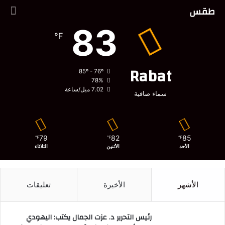
طقس
83
℉
Rabat
85º - 76º
78%
7.02 ميل/ساعة
سماء صافية
79
82
85
℉
℉
℉
الأحد
الأثنين
الثلاثاء
الأشهر
الأخيرة
تعليقات
رئيس التحرير د. عزت الجمال يكتب: اليهودي