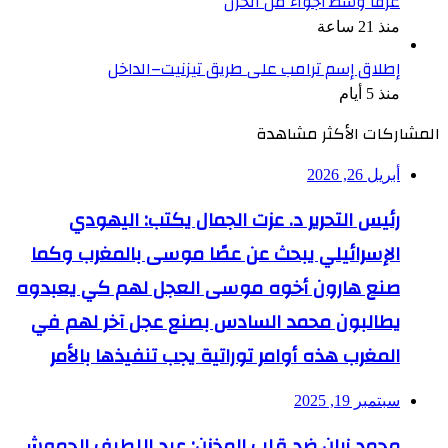
غرقًا وسط أجواء من الحزن
منذ 21 ساعة
إطلاق إسم ترامب على طريق تيزنيت–الداخل
منذ 5 أيام
المشاركات الأكثر مشاهدة
أبريل 26, 2026
رئيس التحرير د. عزت الجمال يكتب: اليهودي
الإسرائيلي يبحث عن عصًا موسى بالمغرب وكما
صنع هارون أخوه موسى العجل لهم كي يعبدوه
يطالبون محمد السادس بصنع عجل آخر لهم في
المغرب هذه أوامر توراتية يجب تنفيذها بالأمر
سبتمبر 19, 2025
محمد زيان ضد قلب المخزن: عبد اللطيف الحموشي