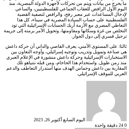
ما يخرج من بيانات ويتم من تحركات لأجهزة الدولة المصرية، منذ
اليوم الأول الرافض للعقاب الجماعي للفلسطينيين، والساعي
لإدخال المساعدات عبر معبر رفح، والرافض لتصفية القضية
الفلسطينية على حساب السيادة المصرية في سيناء، كل هذا
التعاطي المصري مع الأزمة أربك الحسابات الإسرائيلية التي تود
التخلص من غزة وسكانها ومقاومتها، وتحويل الأمر برمته إلى جريمة
ترحيل قسري إلى دول الجوار.
ثالثا: على المستوى الأمني، يعرف القاصي والداني أن حركة داعش
هي صناعة وتمويل وتدريب وتوجيه إسرائيلي، وأوجه التعاون بين
الاستخبارات الإسرائيلية وحركة داعش منشورة في الإعلام العبري
منذ زمن طويل. واستخدام هذا الحاخام، ومن قبله نتنياهو تلك
المقاربة بين داعش وحماس الهدف منها استدرار التعاطف والدعم
الغربي للموقف الإسرائيلي.
أرسل
بريدا
إلكترونيا
اليوم السابع
أكتوبر 26, 2023
0
24
دقيقة واحدة