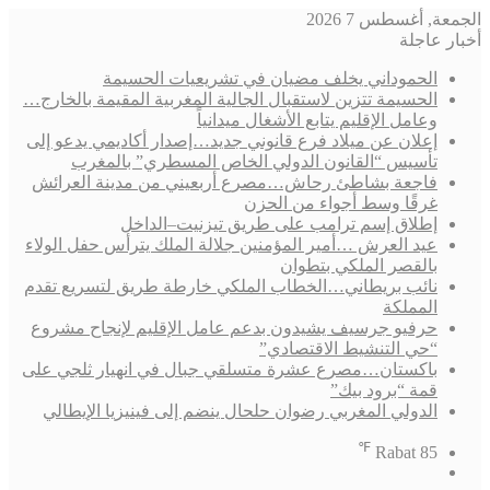
الجمعة, أغسطس 7 2026
أخبار عاجلة
الحموداني يخلف مضيان في تشريعيات الحسيمة
الحسيمة تتزين لاستقبال الجالية المغربية المقيمة بالخارج…
وعامل الإقليم يتابع الأشغال ميدانياً
إعلان عن ميلاد فرع قانوني جديد…إصدار أكاديمي يدعو إلى
تأسيس “القانون الدولي الخاص المسطري” بالمغرب
فاجعة بشاطئ رحاش…مصرع أربعيني من مدينة العرائش
غرقًا وسط أجواء من الحزن
إطلاق إسم ترامب على طريق تيزنيت–الداخل
عيد العرش …أمير المؤمنين جلالة الملك يترأس حفل الولاء
بالقصر الملكي بتطوان
نائب بريطاني…الخطاب الملكي خارطة طريق لتسريع تقدم
المملكة
حرفيو جرسيف يشيدون بدعم عامل الإقليم لإنجاح مشروع
“حي التنشيط الاقتصادي”
باكستان…مصرع عشرة متسلقي جبال في انهيار ثلجي على
قمة “برود بيك”
الدولي المغربي رضوان حلحال ينضم إلى فينيزيا الإيطالي
℉
Rabat
85
فيسبوك