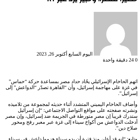
أرسل
بريدا
إلكترونيا
اليوم السابع
أكتوبر 26, 2023
0
24
دقيقة واحدة
اتهم الحاخام الإسرائيلي يحُاد حداد مصر بمساعدة حركة “حماس”
في غزة على مهاجمة إسرائيل، وأن “القاهرة تصدّر “الدواعش” إلى
إسرائيل”.
وأضاف الحاخام اليميني المتشدد أثناء حديثه لمجموعة من تلاميذه
ونشرته صفحته على مواقع التواصل الاجتماعي: “إن إسرائيل
ستدرك قريباَ إن مصر متورطة في الجريمة ضد إسرائيل، وإن مصر
أدخلت الدواعش من أكواخ سيناء إلى غزة عبر معبر رفح ومحور
صلاح دين”.
وتابع: “إنه قد أعلن منذ فترة أن بدو سيناء هزموا داعش في سيناء