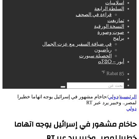
اسلاميات
السلطة الرابعة
قراءة في الصحف
تمازيغت
النسخة الورقية
صوت وصورة
برامج
في ضيافة السفير مع عزت الجمال
رياضيون
الحصيلة سبورت
أيور – ⴰⵢⵓⵔ
℉
Rabat
85
مقال
عشوائي
بحث
عن
الرئيسية
/
دولي
/
حاخام مشهور في إسرائيل يوجه اتهاما خطيرا
لمصر.. وخبير يرد عبر RT
دولي
حاخام مشهور في إسرائيل يوجه اتهاما
خطيرا لمصر.. وخبير يرد عبر RT