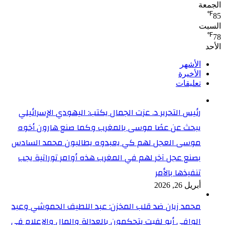
الجمعة
℉
85
السبت
℉
78
الأحد
الأشهر
الأخيرة
تعليقات
رئيس التحرير د. عزت الجمال يكتب: اليهودي الإسرائيلي
يبحث عن عصًا موسى بالمغرب وكما صنع هارون أخوه
موسى العجل لهم كي يعبدوه يطالبون محمد السادس
بصنع عجل آخر لهم في المغرب هذه أوامر توراتية يجب
تنفيذها بالأمر
أبريل 26, 2026
محمد زيان ضد قلب المخزن: عبد اللطيف الحموشي وعبد
الوافي أبو لفيت يتحكمون بالعدالة والمال والإعلام في