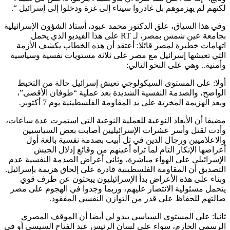
لكنهم لم يهزموهم بل غادروا سيناء إلى غزة ودخلوا إلى إسرائيل “.
وفي هذا السياق، علق الدكتور محمد عبود، أستاذ الشؤون الإسرائيلية
بجامعة عين شمس بمصر، لـ RT على هذا الفيديو الذي يحمل
اتهامات خطيرة لمصر قائلا: أعتقد أن هذه الخطاب يكشف الأزمة
التي تعيشها إسرائيل مع مصر على ثلاثة مستويات نفسية وسياسية
وأمنية.. وهي على النحو التالي:
أولا: على المستوى السيكولوجي تعيش إسرائيل حالة من التخبط
الواضح، والصدمة النفسية الشديدة بعد عملية “طوفان الأقصى”،
وبعد الهزيمة المخزية على يد المقاومة الفلسطينية يوم 7 أكتوبر.
مضيفا أن الأبعاد النوعية للعملية النوعية التي استمرت عدة ساعات،
وأدت لقتل وأسر عشرات الإسرائيليين أصابت بعض السياسيين
والاعلاميين ورجال الدين في تل أبيب بصدمة نفسية بالغة أول
أعراضها الإنكار التام لما تراه أعينهم من وقائع إذلال الجيش
الإسرائيلي على الهواء مباشرة، وثاني أعراض الصدمة النفسية عدم
التصديق أن المقاومة الفلسطينية قادرة على إلحاق هزيمة بإسرائيل.
وبناء على هذه الأعراض بدأ الإسرائيليون يبحثون عن طرف قوي
يتحمل مسئولية الانتصار عليهم، وربما وجدوا في الهجوم على مصر
ضالتهم للحفاظ على قدر من التوازن النفسي المفقود.
ثانيا: على المستوى السياسي يبدو لي أيضا أن الموقف المصري
الرسمي الحازم، سواء على لسان الرئيس عبد الفتاح السيسي أو في