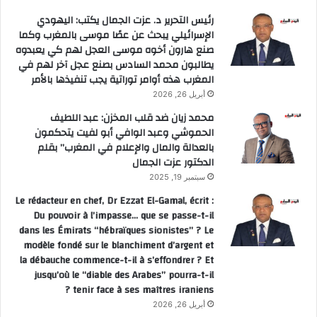
رئيس التحرير د. عزت الجمال يكتب: اليهودي
الإسرائيلي يبحث عن عصًا موسى بالمغرب وكما
صنع هارون أخوه موسى العجل لهم كي يعبدوه
يطالبون محمد السادس بصنع عجل آخر لهم في
المغرب هذه أوامر توراتية يجب تنفيذها بالأمر
أبريل 26, 2026
محمد زيان ضد قلب المخزن: عبد اللطيف
الحموشي وعبد الوافي أبو لفيت يتحكمون
بالعدالة والمال والإعلام في المغرب” بقلم
الدكتور عزت الجمال
سبتمبر 19, 2025
Le rédacteur en chef, Dr Ezzat El-Gamal, écrit :
Du pouvoir à l’impasse… que se passe-t-il
dans les Émirats “hébraïques sionistes” ? Le
modèle fondé sur le blanchiment d’argent et
la débauche commence-t-il à s’effondrer ? Et
jusqu’où le “diable des Arabes” pourra-t-il
tenir face à ses maîtres iraniens ?
أبريل 26, 2026