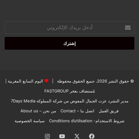
أدخل
بريدك
الإلكتروني
© حقوق النشر 2026، جميع الحقوق محفوظة |
اليوم السابع المغربية
|
مُستضاف بفخر
FASTGROUP
مدير النشرد عزت الجمال المفوض من شركة المملوكة 7Days Media
فريق العمل
اتصل بنا – Contact
من نحن – About us
شروط الاستخدام- Conditions d’utilisation
سياسة الخصوصية
فيسبوك
‫X
‫YouTube
انستقرام