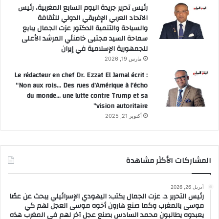
رئيس تحرير جريدة اليوم السابع المغربية، رئيس
الاتحاد العربي الإفريقي الدولي للثقافة
والسياحة والتنمية الدكتور عزت الجمال يبايع
سماحة السيد مجتبى خامنئي المرشد الأعلى
للجمهورية الإسلامية في إيران
مارس 19, 2026
Le rédacteur en chef Dr. Ezzat El Jamal écrit :
“Non aux rois… Des rues d’Amérique à l’écho
du monde… une lutte contre Trump et sa
vision autoritaire”
أكتوبر 21, 2025
المشاركات الأكثر مشاهدة
أبريل 26, 2026
رئيس التحرير د. عزت الجمال يكتب: اليهودي الإسرائيلي يبحث عن عصًا
موسى بالمغرب وكما صنع هارون أخوه موسى العجل لهم كي
يعبدوه يطالبون محمد السادس بصنع عجل آخر لهم في المغرب هذه