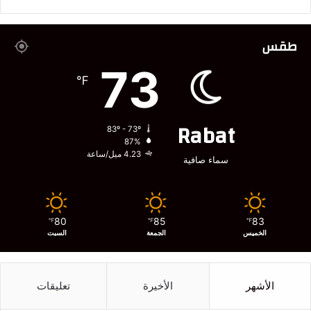
طقس
73
℉
Rabat
83º - 73º
87%
4.23 ميل/ساعة
سماء صافية
80
85
83
℉
℉
℉
الخميس
الجمعة
السبت
الأشهر
الأخيرة
تعليقات