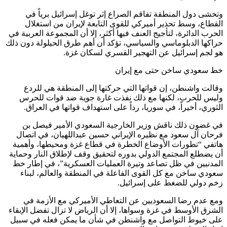
وتخشى دول المنطقة تفاقم الصراع إثر توغل إسرائيل برياً في
القطاع، وسط تحذير أميركي للقوى التابعة لإيران من استغلال
الحرب الدائرة، لتأجيج العنف فيها أكثر، إلا أن المجموعة العربية في
حراكها الدبلوماسي والسياسي، تؤكد أن أهم طرق الحيلولة دون ذلك
هو لجم إسرائيل عن التهجير القسري لسكان غزة.
خط سعودي ساخن حتى مع إيران
وقالت واشنطن، إن قواتها التي حركتها إلى المنطقة هي للردع
وليس للحرب، لكنها مع ذلك نفذت غارة جوية ضد قوات للحرس
الثوري، أخيراً، في سوريا، رداً على استهداف قواتها في العراق.
في غضون ذلك ناقش وزير الخارجية السعودي الأمير فيصل بن
فرحان آل سعود مع نظيره الإيراني حسين عبداللهيان، في اتصال
هاتفي “تطورات الأوضاع الخطرة في قطاع غزة ومحيطها، وأهمية
أن يضطلع المجتمع الدولي بدوره لتحقيق وقف لإطلاق النار وحماية
المدنيين في ظل تصاعد وتيرة العمليات العسكرية”، في إطار خط
سعودي ساخن مع كل القوى الفاعلة في المنطقة والعالم، لبناء
زخم دولي للضغط على إسرائيل.
ومع عدم رضا السعوديين عن التعاطي الأميركي مع الأزمة في
الشرق الأوسط في غزة وسواها، إلا أن الرياض لا تزال تفضل الإبقاء
على خيوط التواصل مع واشنطن في شأن ما يمكن فعله في سبيل