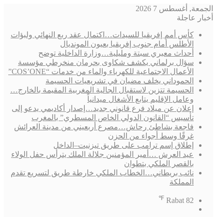
الجمعة, أغسطس 7 2026
أخبار عاجلة
كأس أمم إفريقيا للسيدات…اكتمال عقد ربع النهائي ولبؤات
الأطلس أمام جنوب إفريقيا بعيون المونديال
أحداث معبري سبتة ومليلية…وزارة الداخلية توضح
سؤال برلماني يكشف شكاوى بحرمان منخرطي مؤسسة
الأعمال الاجتماعية للكهرباء والماء من خدمات “COS’ONE”
الحموداني يخلف مضيان في تشريعيات الحسيمة
الحسيمة تتزين لاستقبال الجالية المغربية المقيمة بالخارج…
وعامل الإقليم يتابع الأشغال ميدانياً
إعلان عن ميلاد فرع قانوني جديد…إصدار أكاديمي يدعو إلى
تأسيس “القانون الدولي الخاص المسطري” بالمغرب
فاجعة بشاطئ رحاش…مصرع أربعيني من مدينة العرائش
غرقًا وسط أجواء من الحزن
إطلاق إسم ترامب على طريق تيزنيت–الداخل
عيد العرش …أمير المؤمنين جلالة الملك يترأس حفل الولاء
بالقصر الملكي بتطوان
نائب بريطاني…الخطاب الملكي خارطة طريق لتسريع تقدم
المملكة
℉
Rabat
82
فيسبوك