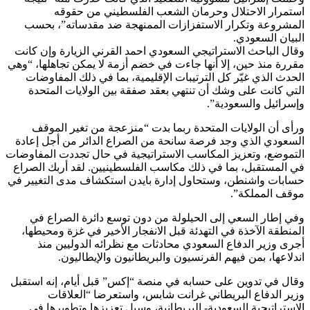
استمرار الاحتلال وحرمان الشعب الفلسطيني من حقوقه
المشروعة وتكرار الاستفزازات الممنهجة ضد مقدساته”، بحسب
البيان السعودي.
وقال الباحث الاستراتيجي السعودي احمد القرني الزيارة وإن كانت
مقررة منذ حين، إلا أنها جاءت في خضم أزمة لا يمكن تجاهلها، “وهي
الحدث الذي غيّر كل الترتيبات الإقليمية، بما في ذلك المفاوضات
التي كانت على وشك أن تنتهي بعقد صفقة بين الولايات المتحدة
وإسرائيل والسعودية”.
ورأى أن الولايات المتحدة ربما بدت “منزعجة من تغير الموقف
السعودي الذي وجد فرصة سانحة من الصراع الدائر من أجل إعادة
التموضع، وتعزيز المكاسب الاستراتيجية في حال تجددت المفاوضات
في المستقبل، بما في ذلك مكاسب الفلسطينيين. لقد أربك الصراع
حسابات واشنطن، وستحاول إدارة بايدن استكشاف مدى التغيير في
موقف المملكة”.
وفي إطار السعي إلى الحيلولة من دون توسع دائرة الصراع في
المنطقة الآخذة في التهدئة قبل الانفجار الأخير في غزة ومحيطها،
أجرى وزير الدفاع السعودي محادثات مع نظرائه الدوليين منذ
اندلاعها، بمن فيهم الفرنسيون والبريطانيون والإيطاليون.
وقال في تدوين على حسابه في منصة “إكس” قبل أيام، إنه استقبل
وزير الدفاع البريطاني غرانت شابس، واستعرضا “العلاقات
الاستراتيجية السعودية- البريطانية، وسبل تعزيزها وتطويرها في