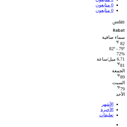
0
متابعون
0
متابعون
طقس
Rabat
سماء صافية
℉
82
82º - 79º
72%
6.71 ميل/ساعة
℉
81
الجمعة
℉
89
السبت
℉
79
الأحد
الأشهر
الأخيرة
تعليقات