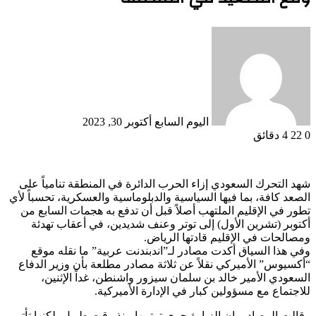
أرسل
بريدا
إلكترونيا
اليوم السابع
أكتوبر 30, 2023
0
22
4 دقائق
شهد التحرك السعودي إزاء الحرب الدائرة في المنطقة تنامياً على
الصعد كافة، بما فيها السياسية والدبلوماسية والعسكرية، تحسباً لأي
تطور في الإقليم الملتهب أصلاً قبل أن تدفع به هجمات السابع من
أكتوبر (تشرين الأول) إلى توتر وعنف شديدين، في أعقاب تهدئة
ومصالحات في الإقليم قادتها الرياض.
وفي هذا السياق أكدت مصادر لـ”اندبندنت عربية” ما نقله موقع
“أكسيوس” الأميركي نقلاً عن ثلاثة مصادر مطلعة بأن وزير الدفاع
السعودي الأمير خالد بن سلمان سيزور واشنطن، غداً الإثنين،
للاجتماع مع مسؤولين كبار في الإدارة الأميركية.
وقالت المصادر، إن الزيارة جرى ترتيبها منذ وقت طويل، لكنها تأتي