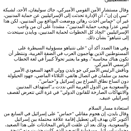
وقال مستشار الأمن القومي الأميركي، جاك سوليفان، الأحد، لشبكة
“سي إن إن”، أن الإدارة تحدثت إلى الإسرائيليين عن حماية المدنيين،
غير أن “حماس أخذت رهائن ووضعت المدافع بين المدنيين، لكن هذا
ليس عذراً ويجب حماية المدنيين”، مشدداً على أن من واجب
الإسرائيليين “اتخاذ كل الخطوات لحماية المدنيين، وبايدن سيتحدث
إلى نتنياهو” بشأن ذلك.
وفي هذا الصدد أكد أن “على نتنياهو مسؤولية السيطرة على
المستوطنين الذين يهاجمون العرب في الضفة الغربية، وننتظر أن
تكون هناك محاسبة”، وهو ما يعتبر تحولاً كبيراً في لغة الخطاب
الرسمي الأميركي.
وناقش الرئيس الأميركي جو بايدن وولي العهد السعودي الأمير
محمد بن سلمان في اتصال هاتفي، الثلاثاء الماضي، جهود الحيلولة
دون اتساع نطاق الصراع بين إسرائيل و”حماس”.
والسعودية من الدول العربية التي نددت بـ”استهداف المدنيين
والانتهاكات الصارخة للقانون الدولي” في غزة التي تتعرض لقصف
إسرائيلي عنيف.
استعادة مسار السلام
وقال بايدن، إن هجوم مقاتلي “حماس” على إسرائيل في السابع من
أكتوبر كان يهدف إلى تعطيل إقامة علاقة محتملة بين إسرائيل
والسعودية، وذلك بعد أن علقت الرياض المحادثات على هذا الصعيد،
وحملت إسرائيل مسؤولية التصعيد الذي كانت حذرت منه “نتيجة