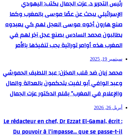
رئيس التحرير د. عزت الجمال يكتب: اليهودي
الإسرائيلي يبحث عن عصًا موسى بالمغرب وكما
صنع هارون أخوه موسى العجل لهم كي يعبدوه
يطالبون محمد السادس بصنع عجل آخر لهم في
المغرب هذه أوامر توراتية يجب تنفيذها بالأمر
سبتمبر 19, 2025
محمد زيان ضد قلب المخزن: عبد اللطيف الحموشي
وعبد الوافي أبو لفيت يتحكمون بالعدالة والمال
والإعلام في المغرب” بقلم الدكتور عزت الجمال
أبريل 26, 2026
Le rédacteur en chef, Dr Ezzat El-Gamal, écrit :
Du pouvoir à l’impasse… que se passe-t-il