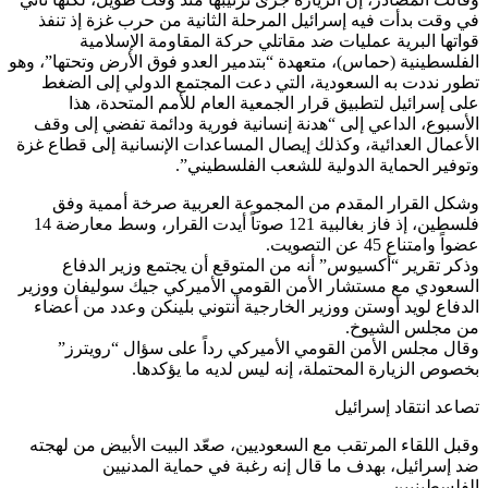
في وقت بدأت فيه إسرائيل المرحلة الثانية من حرب غزة إذ تنفذ
قواتها البرية عمليات ضد مقاتلي حركة المقاومة الإسلامية
الفلسطينية (حماس)، متعهدة “بتدمير العدو فوق الأرض وتحتها”، وهو
تطور نددت به السعودية، التي دعت المجتمع الدولي إلى الضغط
على إسرائيل لتطبيق قرار الجمعية العام للأمم المتحدة، هذا
الأسبوع، الداعي إلى “هدنة إنسانية فورية ودائمة تفضي إلى وقف
الأعمال العدائية، وكذلك إيصال المساعدات الإنسانية إلى قطاع غزة
وتوفير الحماية الدولية للشعب الفلسطيني”.
وشكل القرار المقدم من المجموعة العربية صرخة أممية وفق
فلسطين، إذ فاز بغالبية 121 صوتاً أيدت القرار، وسط معارضة 14
عضواً وامتناع 45 عن التصويت.
وذكر تقرير “أكسيوس” أنه من المتوقع أن يجتمع وزير الدفاع
السعودي مع مستشار الأمن القومي الأميركي جيك سوليفان ووزير
الدفاع لويد أوستن ووزير الخارجية أنتوني بلينكن وعدد من أعضاء
من مجلس الشيوخ.
وقال مجلس الأمن القومي الأميركي رداً على سؤال “رويترز”
بخصوص الزيارة المحتملة، إنه ليس لديه ما يؤكدها.
تصاعد انتقاد إسرائيل
وقبل اللقاء المرتقب مع السعوديين، صعّد البيت الأبيض من لهجته
ضد إسرائيل، بهدف ما قال إنه رغبة في حماية المدنيين
الفلسطينيين.