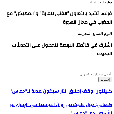
يونيو 20, 2026
فرنسا تشيد بالتعاون “الغني للغاية” و”المهيكل” مع
المغرب في مجال الهجرة
اليوم السابع المغربية
اشترك في قائمتنا البريدية للحصول على التحديثات
الجديدة
.
أدخل
بريدك
الإلكتروني
كلينتون:
كلينتون: وقف إطلاق النار سيكون هدية لـ"حماس"
وقف
إطلاق
كنعاني:
كنعاني: دول طلبت من إيران التوسط في الإفراج عن
النار
دول
سيكون
الأسرى لدى "حماس"
طلبت
هدية