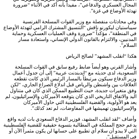
المجال العسكري والدفاعي”، مفيداً بأنه أكد في الأثناء “ضرورة
تهدئة الأوضاع في غزة”.
وفي محادثات منفصلة مع وزير القوات المسلحة الفرنسية
سيباستيان ليكورنو ناقش “التنسيق المشترك الرامي لتهدئة الأوضاع
في المنطقة”، مؤكداً “ضرورة وقف العمليات العسكرية وحماية
المدنيين، والالتزام بالقانون الدولي الإنساني، واستعادة مسار
السلام”.
هكذا “انقلب المشهد” لصالح الرياض
وأشار القرني وهو أيضاً ضابط رفيع سابق في القوات المسلحة
السعودية، لدى حديثه مع “اندبندنت عربية” إلى أن جدول أعمال
وزير الدفاع سيكون مرتبطاً بالمسار الرئيس الذي كانت تقطعه
العلاقات بين واشنطن والرياض قبل اندلاع الصراع الجاري، “لكن
وفق متغيرات جديدة، حيث التطبيع الممكن الذي كان في متناول
اليد والاتفاق التاريخي الذي كان يتوقعه الأميركان والإسرائيليون، لم
يعد هو الأولوية، والقضية الفلسطينية التي حاول الأميركان
والإسرائيليون تهميشها في المفاوضات، لم تعد كذلك”.
وأضاف “لقد انقلب المشهد، فوزير الدفاع السعودي بات لديه واقع
يدعم حجج المملكة في المطالبة بتسوية حقيقية للقضية الفلسطينية
التي لا يبدو أن سلام أي تطبيع على حسابها لن يكون مثمراً الآن أو
في المستقبل”.