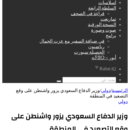
اسلاميات
السلطة الرابعة
قراءة في الصحف
تمازيغت
النسخة الورقية
صوت وصورة
برامج
في ضيافة السفير مع عزت الجمال
رياضيون
الحصيلة سبورت
أيور – ⴰⵢⵓⵔ
℉
Rabat
82
مقال
عشوائي
بحث
عن
الرئيسية
/
دولي
/
وزير الدفاع السعودي يزور واشنطن على وقع
التصعيد في المنطقة
دولي
وزير الدفاع السعودي يزور واشنطن على
وقع التصعيد في المنطقة