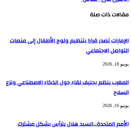
من
لـ"حماس"
إيران
مقالات ذات صلة
التوسط
في
الإفراج
عن
الأسرى
الإمارات تصدر قرارا بتنظيم ولوج الأطفال إلى منصات
لدى
"حماس"
التواصل الاجتماعي
يونيو 18, 2026
المغرب ينظم بجنيف لقاء حول الذكاء الاصطناعي ونزع
السلاح
يونيو 16, 2026
الأمم المتحدة…السيد هلال يترأس بشكل مشترك