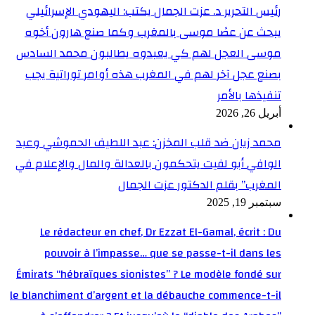
رئيس التحرير د. عزت الجمال يكتب: اليهودي الإسرائيلي
يبحث عن عصًا موسى بالمغرب وكما صنع هارون أخوه
موسى العجل لهم كي يعبدوه يطالبون محمد السادس
بصنع عجل آخر لهم في المغرب هذه أوامر توراتية يجب
تنفيذها بالأمر
أبريل 26, 2026
محمد زيان ضد قلب المخزن: عبد اللطيف الحموشي وعبد
الوافي أبو لفيت يتحكمون بالعدالة والمال والإعلام في
المغرب” بقلم الدكتور عزت الجمال
سبتمبر 19, 2025
Le rédacteur en chef, Dr Ezzat El-Gamal, écrit : Du
pouvoir à l’impasse… que se passe-t-il dans les
Émirats “hébraïques sionistes” ? Le modèle fondé sur
le blanchiment d’argent et la débauche commence-t-il