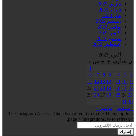
مارس 2023
فبراير 2023
يناير 2023
ديسمبر 2022
نوفمبر 2022
أكتوبر 2022
سبتمبر 2022
أغسطس 2022
أكتوبر 2023
ن
ث
أرب
خ
ج
س
د
1
8
7
6
5
4
3
2
15
14
13
12
11
10
9
22
21
20
19
18
17
16
29
28
27
26
25
24
23
31
30
« سبتمبر
نوفمبر »
The Instagram Access Token is expired, Go to the Theme options
page > Integrations, to to refresh it.
أدخل
بريدك