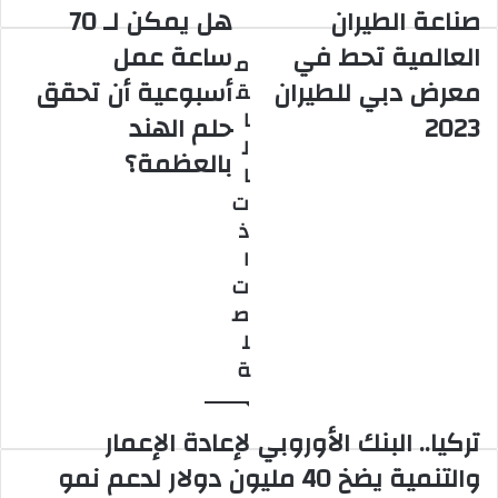
صناعة الطيران
هل يمكن لـ 70
صناعة
هل
الطيران
يمكن
العالمية تحط في
ساعة عمل
م
العالمية
لـ
معرض دبي للطيران
أسبوعية أن تحقق
ق
تحط
70
في
ساعة
ا
2023
حلم الهند
معرض
عمل
ل
بالعظمة؟
دبي
أسبوعية
ا
للطيران
أن
ت
2023
تحقق
ذ
حلم
الهند
ا
بالعظمة؟
ت
ص
ل
ة
تركيا.. البنك الأوروبي لإعادة الإعمار
والتنمية يضخ 40 مليون دولار لدعم نمو