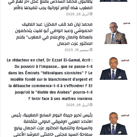
يطالبون محمد السادس بصنع عجل آخر لهم في
المغرب هذه أوامر توراتية يجب تنفيذها بالأمر
أبريل 26, 2026
محمد زيان ضد قلب المخزن: عبد اللطيف
الحموشي وعبد الوافي أبو لفيت يتحكمون
بالعدالة والمال والإعلام في المغرب” بقلم
الدكتور عزت الجمال
سبتمبر 19, 2025
Le rédacteur en chef, Dr Ezzat El-Gamal, écrit :
Du pouvoir à l’impasse… que se passe-t-il
dans les Émirats “hébraïques sionistes” ? Le
modèle fondé sur le blanchiment d’argent et
la débauche commence-t-il à s’effondrer ? Et
jusqu’où le “diable des Arabes” pourra-t-il
tenir face à ses maîtres iraniens ?
أبريل 26, 2026
رئيس تحرير جريدة اليوم السابع المغربية، رئيس
الاتحاد العربي الإفريقي الدولي للثقافة
والسياحة والتنمية الدكتور عزت الجمال يبايع
سماحة السيد مجتبى خامنئي المرشد الأعلى