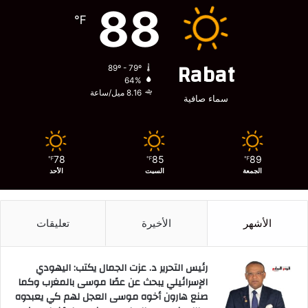
88
℉
Rabat
89º - 79º
64%
8.16 ميل/ساعة
سماء صافية
78
85
89
℉
℉
℉
الجمعة
السبت
الأحد
الأشهر
الأخيرة
تعليقات
رئيس التحرير د. عزت الجمال يكتب: اليهودي
الإسرائيلي يبحث عن عصًا موسى بالمغرب وكما
صنع هارون أخوه موسى العجل لهم كي يعبدوه