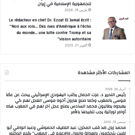
للجمهورية الإسلامية في إيران
مارس 19, 2026
Le rédacteur en chef Dr. Ezzat El Jamal écrit :
“Non aux rois… Des rues d’Amérique à l’écho
du monde… une lutte contre Trump et sa
vision autoritaire”
أكتوبر 21, 2025
المشاركات الأكثر مشاهدة
أبريل 26, 2026
رئيس التحرير د. عزت الجمال يكتب: اليهودي الإسرائيلي يبحث عن عصًا
موسى بالمغرب وكما صنع هارون أخوه موسى العجل لهم كي
يعبدوه يطالبون محمد السادس بصنع عجل آخر لهم في المغرب هذه
أوامر توراتية يجب تنفيذها بالأمر
سبتمبر 19, 2025
محمد زيان ضد قلب المخزن: عبد اللطيف الحموشي وعبد الوافي أبو
لفيت يتحكمون بالعدالة والمال والإعلام في المغرب” بقلم الدكتور