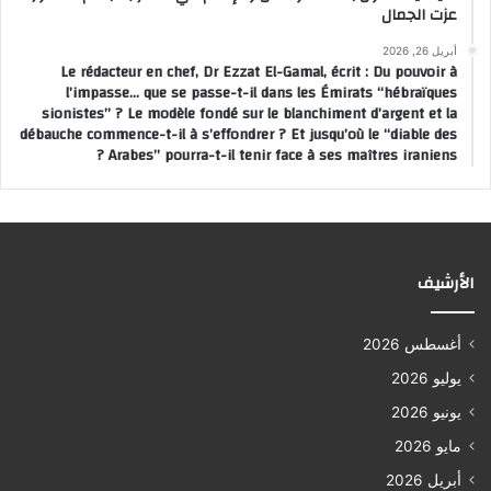
عزت الجمال
أبريل 26, 2026
Le rédacteur en chef, Dr Ezzat El-Gamal, écrit : Du pouvoir à
l’impasse… que se passe-t-il dans les Émirats “hébraïques
sionistes” ? Le modèle fondé sur le blanchiment d’argent et la
débauche commence-t-il à s’effondrer ? Et jusqu’où le “diable des
Arabes” pourra-t-il tenir face à ses maîtres iraniens ?
الأرشيف
أغسطس 2026
يوليو 2026
يونيو 2026
مايو 2026
أبريل 2026