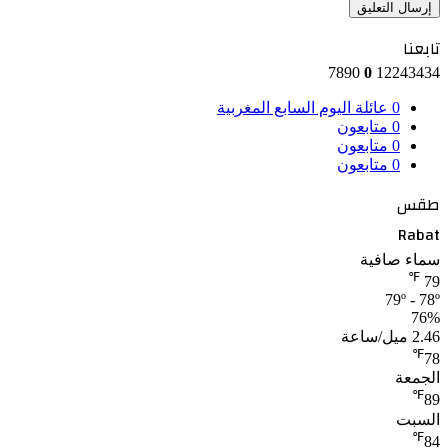
تابعنا
7890
0
12243434
0
عائلة اليوم السابع المغربية
0
متابعون
0
متابعون
0
متابعون
طقس
Rabat
سماء صافية
℉
79
79º - 78º
76%
2.46 ميل/ساعة
℉
78
الجمعة
℉
89
السبت
℉
84