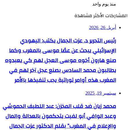
منذ يوم واحد
المشاركات الأكثر مشاهدة
أبريل 26, 2026
رئيس التحرير د. عزت الجمال يكتب: اليهودي
الإسرائيلي يبحث عن عصًا موسى بالمغرب وكما
صنع هارون أخوه موسى العجل لهم كي يعبدوه
يطالبون محمد السادس بصنع عجل آخر لهم في
المغرب هذه أوامر توراتية يجب تنفيذها بالأمر
سبتمبر 19, 2025
محمد زيان ضد قلب المخزن: عبد اللطيف الحموشي
وعبد الوافي أبو لفيت يتحكمون بالعدالة والمال
والإعلام في المغرب” بقلم الدكتور عزت الجمال