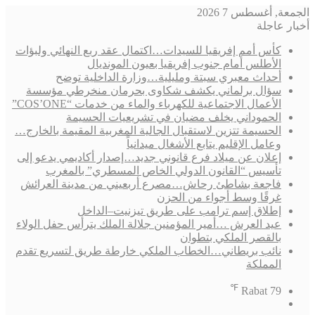
الجمعة, أغسطس 7 2026
أخبار عاجلة
كأس أمم إفريقيا للسيدات…اكتمال عقد ربع النهائي ولبؤات
الأطلس أمام جنوب إفريقيا بعيون المونديال
أحداث معبري سبتة ومليلية…وزارة الداخلية توضح
سؤال برلماني يكشف شكاوى بحرمان منخرطي مؤسسة
الأعمال الاجتماعية للكهرباء والماء من خدمات “COS’ONE”
الحموداني يخلف مضيان في تشريعيات الحسيمة
الحسيمة تتزين لاستقبال الجالية المغربية المقيمة بالخارج…
وعامل الإقليم يتابع الأشغال ميدانياً
إعلان عن ميلاد فرع قانوني جديد…إصدار أكاديمي يدعو إلى
تأسيس “القانون الدولي الخاص المسطري” بالمغرب
فاجعة بشاطئ رحاش…مصرع أربعيني من مدينة العرائش
غرقًا وسط أجواء من الحزن
إطلاق إسم ترامب على طريق تيزنيت–الداخل
عيد العرش …أمير المؤمنين جلالة الملك يترأس حفل الولاء
بالقصر الملكي بتطوان
نائب بريطاني…الخطاب الملكي خارطة طريق لتسريع تقدم
المملكة
℉
Rabat
79
فيسبوك