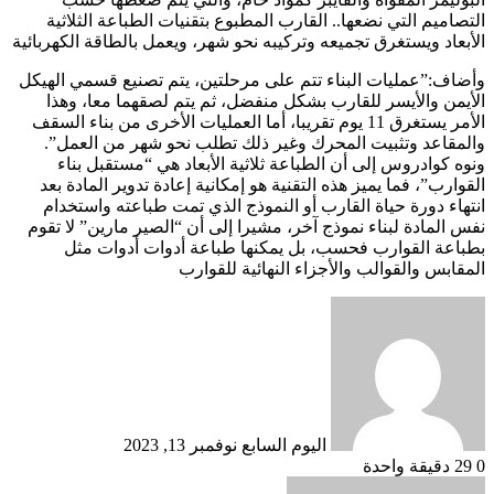
التصاميم التي نضعها.. القارب المطبوع بتقنيات الطباعة الثلاثية
الأبعاد ويستغرق تجميعه وتركيبه نحو شهر، ويعمل بالطاقة الكهربائية
وأضاف:”عمليات البناء تتم على مرحلتين، يتم تصنيع قسمي الهيكل
الأيمن والأيسر للقارب بشكل منفضل، ثم يتم لصقهما معا، وهذا
الأمر يستغرق 11 يوم تقريبا، أما العمليات الأخرى من بناء السقف
والمقاعد وتثبيت المحرك وغير ذلك تطلب نحو شهر من العمل”.
ونوه كوادروس إلى أن الطباعة ثلاثية الأبعاد هي “مستقبل بناء
القوارب”، فما يميز هذه التقنية هو إمكانية إعادة تدوير المادة بعد
انتهاء دورة حياة القارب أو النموذج الذي تمت طباعته واستخدام
نفس المادة لبناء نموذج آخر، مشيرا إلى أن “الصير مارين” لا تقوم
بطباعة القوارب فحسب، بل يمكنها طباعة أدوات أدوات مثل
المقابس والقوالب والأجزاء النهائية للقوارب
أرسل
بريدا
إلكترونيا
اليوم السابع
نوفمبر 13, 2023
0
29
دقيقة واحدة