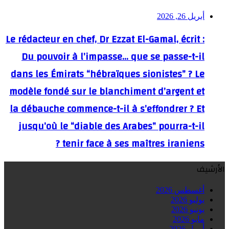
أبريل 26, 2026
Le rédacteur en chef, Dr Ezzat El-Gamal, écrit :
Du pouvoir à l’impasse… que se passe-t-il
dans les Émirats “hébraïques sionistes” ? Le
modèle fondé sur le blanchiment d’argent et
la débauche commence-t-il à s’effondrer ? Et
jusqu’où le “diable des Arabes” pourra-t-il
tenir face à ses maîtres iraniens ?
الأرشيف
أغسطس 2026
يوليو 2026
يونيو 2026
مايو 2026
أبريل 2026