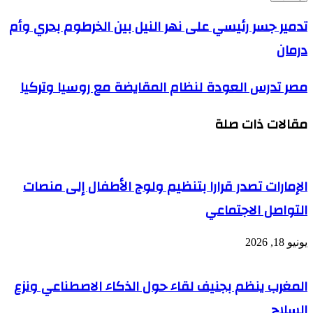
الإلكتروني
تدمير
تدمير جسر رئيسي على نهر النيل بين الخرطوم بحري وأم
جسر
درمان
رئيسي
على
نهر
مصر
مصر تدرس العودة لنظام المقايضة مع روسيا وتركيا
النيل
تدرس
بين
العودة
الخرطوم
مقالات ذات صلة
لنظام
بحري
المقايضة
وأم
مع
درمان
روسيا
وتركيا
الإمارات تصدر قرارا بتنظيم ولوج الأطفال إلى منصات
التواصل الاجتماعي
يونيو 18, 2026
المغرب ينظم بجنيف لقاء حول الذكاء الاصطناعي ونزع
السلاح