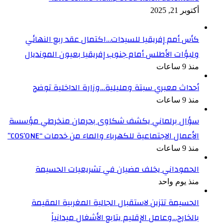
أكتوبر 21, 2025
كأس أمم إفريقيا للسيدات…اكتمال عقد ربع النهائي
ولبؤات الأطلس أمام جنوب إفريقيا بعيون المونديال
منذ 9 ساعات
أحداث معبري سبتة ومليلية…وزارة الداخلية توضح
منذ 9 ساعات
سؤال برلماني يكشف شكاوى بحرمان منخرطي مؤسسة
الأعمال الاجتماعية للكهرباء والماء من خدمات “COS’ONE”
منذ 9 ساعات
الحموداني يخلف مضيان في تشريعيات الحسيمة
منذ يوم واحد
الحسيمة تتزين لاستقبال الجالية المغربية المقيمة
بالخارج…وعامل الإقليم يتابع الأشغال ميدانياً