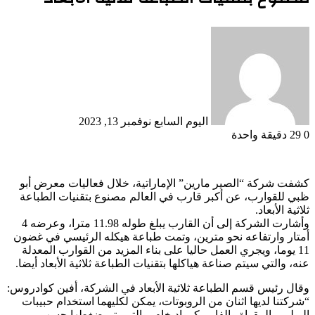
أرسل
بريدا
إلكترونيا
اليوم السابع
نوفمبر 13, 2023
0
29
دقيقة واحدة
كشفت شركة “الصير مارين” الإماراتية، خلال فعاليات معرض أبو
ظبي للقوارب، عن أكبر قارب في العالم مصنوع بتقنيات الطباعة
ثلاثية الأبعاد.
وأشارت الشركة إلى أن القارب يبلغ طوله 11.98 مترا، وعرضه 4
أمتار وارتفاعه نحو مترين، وتمت طباعة هيكله الرئيسي في غضون
11 يوما، ويجري العمل حاليا على بناء المزيد من القوارب المعدلة
عنه، والتي سيتم صناعة هياكلها بتقنيات الطباعة ثلاثية الأبعاد أيضا.
وقال رئيس قسم الطباعة ثلاثية الأبعاد في الشركة، أفين كوادروس:
“شركتنا لديها اثنان من الروبوتات، يمكن لكليهما استخدام حبيبات
البوليمر المقواة والفايبر كمواد خام، والتي يتم ضغطها حسب