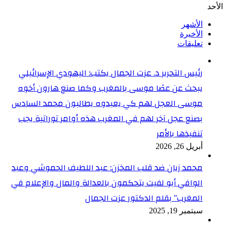
الأحد
الأشهر
الأخيرة
تعليقات
رئيس التحرير د. عزت الجمال يكتب: اليهودي الإسرائيلي
يبحث عن عصًا موسى بالمغرب وكما صنع هارون أخوه
موسى العجل لهم كي يعبدوه يطالبون محمد السادس
بصنع عجل آخر لهم في المغرب هذه أوامر توراتية يجب
تنفيذها بالأمر
أبريل 26, 2026
محمد زيان ضد قلب المخزن: عبد اللطيف الحموشي وعبد
الوافي أبو لفيت يتحكمون بالعدالة والمال والإعلام في
المغرب” بقلم الدكتور عزت الجمال
سبتمبر 19, 2025