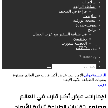
اسلاميات
السلطة الرابعة
قراءة في الصحف
تمازيغت
النسخة الورقية
صوت وصورة
برامج
في ضيافة السفير مع عزت الجمال
رياضيون
الحصيلة سبورت
أيور – ⴰⵢⵓⵔ
℉
Rabat
79
مقال
عشوائي
بحث
عن
الرئيسية
/
دولي
/
الإمارات.. عرض أكبر قارب في العالم مصنوع
بتقنيات الطباعة ثلاثية الأبعاد
دولي
الإمارات.. عرض أكبر قارب في العالم
مصنوع بتقنيات الطباعة ثلاثية الأبعاد