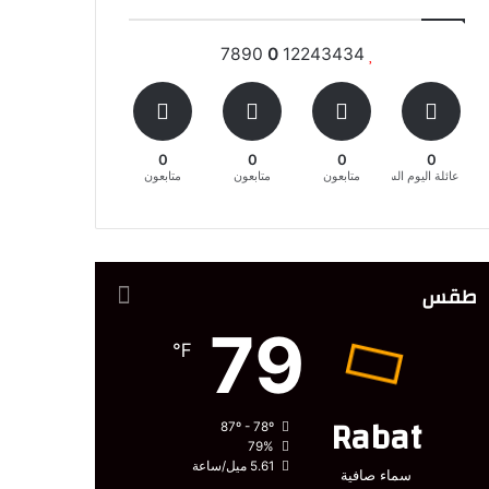
7890
0
12243434
0
0
0
0
عائلة اليوم السابع المغربية
متابعون
متابعون
متابعون
طقس
79
℉
Rabat
87º - 78º
79%
5.61 ميل/ساعة
سماء صافية