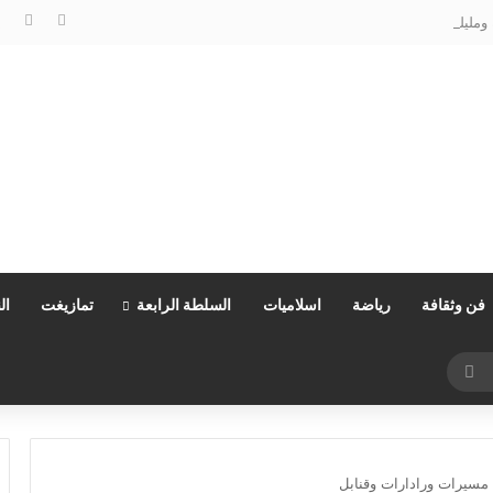
مليلية…وزارة الداخلية توضح
فن وثقافة
رياضة
اسلاميات
السلطة الرابعة
تمازيغت
ال
بحث
عن
 مسيرات ورادارات وقنابل