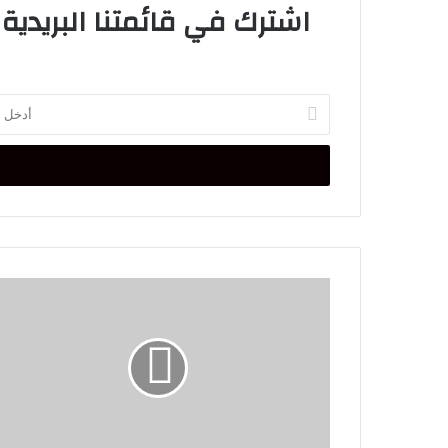
اشترك في قائمتنا البريدية
أدخل
بريدك
الإلكتروني
ديفيد
كاميرون
يعود
للحكومة
البريطانية
وزيرا
للخارجية