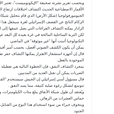
وبحسب تقرير نشرته صحيفة “الإيكونوميست”، تعتبر الأق
الأقمار الاصطناعية الحديث اكتشاف اختلافات ارتفاع ا
الجيومورفولوجيا (شكل الأرض) الذي قام بتحليل شبكات
الركام الناتج عن القصف الإسرائيلي لغزة سيجعل هذا ال
الرادار يمكنه اكتشاف الفراغات التي يصل عمقها إلى 30 مترا تحت السطح في الظروف المثالية.
لكن التربة الساحلية المالحة في غزة بعيدة كل البعد عن
التكنولوجيا أثبتت أنها “غير موثوقة” في الماضي.
يمكن أن يكون الكشف الصوتي أفضل، بحسب أمير أفيفي،
قال إن أجهزة استشعار الاهتزاز يمكنها اكتشاف حفر نفق
الموجودة بالفعل.
بمجرد اكتشاف النفق، فإن الخطوة التالية هي تعطيله أ
الضربات يمكن أن تقتل العديد من المدنيين.
قال مسؤول أمني إسرائيلي إن الجيش سيستخدم “القنابل
تتوسع لتشكل رغوة صلبة كثيفة، مما يسد النفق .
ويُعتقد أن طول شبكة الأنفاق يبلغ مئات الكيلومترات، وأ
حماس العشرات من الرهائن.
ويتخوف خبراء من سوء استخدام هذا النوع من القنابل،
الجنود