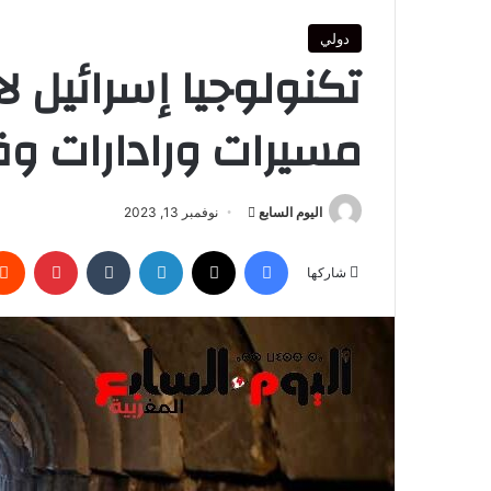
دولي
تكنولوجيا إسرائيل 
مسيرات ورادارات وق
أرسل
اليوم السابع
نوفمبر 13, 2023
بريدا
فيسبوك
‫X
لينكدإن
بينتير
إلكترونيا
شاركها