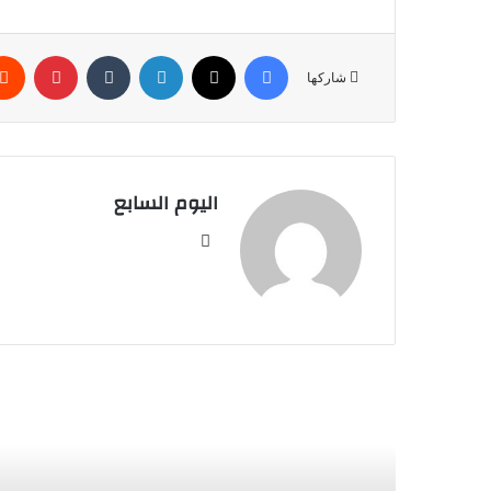
فيسبوك
‫X
لينكدإن
بينتير
شاركها
اليوم السابع
موقع
الويب
أق