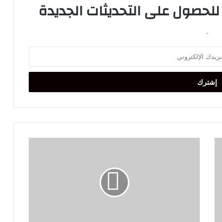
 للحصول على التحديثات الجديدة
.
معادلة
35
مقابل
35..
شرط
حماس
للإفراج
عن