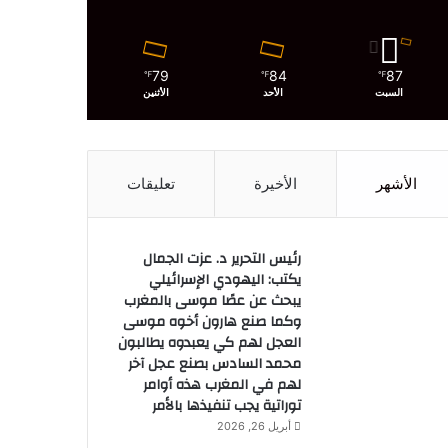
79
84
87
℉
℉
℉
السبت
الأحد
الأثنين
الأشهر
الأخيرة
تعليقات
رئيس التحرير د. عزت الجمال
يكتب: اليهودي الإسرائيلي
يبحث عن عصًا موسى بالمغرب
وكما صنع هارون أخوه موسى
العجل لهم كي يعبدوه يطالبون
محمد السادس بصنع عجل آخر
لهم في المغرب هذه أوامر
توراتية يجب تنفيذها بالأمر
أبريل 26, 2026