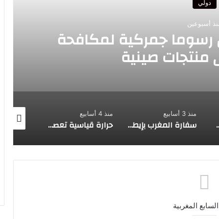
دولي
منذ أسبوعين
يس الغاني يبعث تحياته الأخوية إلى 
رب عن ارتياحه للتقدم المحرز في إط
الثنائي مع المغرب
منذ 4 أسابيع
يوليو 7, 2026
يول
سفارة المغرب بإيطاليا تتابع باهتمام قضية وفاة المواطن المغربي فاكر عبد الرحيم
حرارة قياسية تعصف بأوروبا.. تحسين شعلة يوضح أسبابها وتأثيرها على المغرب والمتوسط
إضراب عام في البنوك التونسية يشل معاملات المواطنين ويتسبب في تداعيات اقتصادية
السابع المغربية