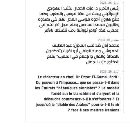
أبريل 26, 2026
رئيس التحرير د. عزت الجمال يكتب: اليهودي
الإسرائيلي يبحث عن عصًا موسى بالمغرب وكما
صنع هارون أخوه موسى العجل لهم كي يعبدوه
جلالة الملك
سفارة المغر
يطالبون محمد السادس بصنع عجل آخر لهم في
ار التعاون
المو
المغرب هذه أوامر توراتية يجب تنفيذها بالأمر
سبتمبر 19, 2025
محمد زيان ضد قلب المخزن: عبد اللطيف
الحموشي وعبد الوافي أبو لفيت يتحكمون
بالعدالة والمال والإعلام في المغرب” بقلم
الدكتور عزت الجمال
يو 7, 2026
يوليو 7, 2026
يوليو 3, 2026
أبريل 26, 2026
“سبيس إكس” تطلق 81 قمرا صناعيا جديدا
وزارة الداخلية تعلن حصيلة ضحايا انفجاري دمشق
Le rédacteur en chef, Dr Ezzat El-Gamal, écrit :
Du pouvoir à l’impasse… que se passe-t-il dans
les Émirats “hébraïques sionistes” ? Le modèle
fondé sur le blanchiment d’argent et la
débauche commence-t-il à s’effondrer ? Et
jusqu’où le “diable des Arabes” pourra-t-il tenir
face à ses maîtres iraniens ?