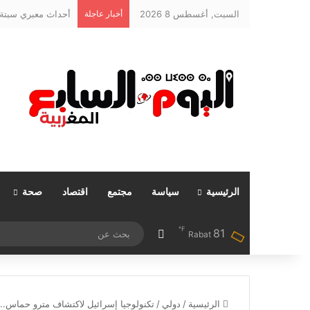
السبت, أغسطس 8 2026
أخبار عاجلة
أحداث معبري سبتة و
الرئيسية
سياسة
مجتمع
اقتصاد
صحة
℉
81
مقال عشوائي
Rabat
الرئيسية
/
دولي
/
تكنولوجيا إسرائيل لاكتشاف مترو حماس..