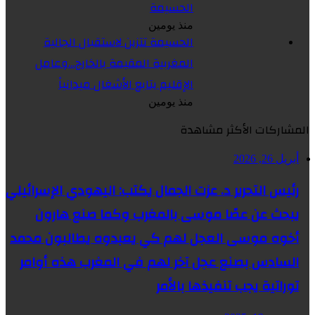
الحسيمة
منذ يومين
الحسيمة تتزين لاستقبال الجالية
المغربية المقيمة بالخارج…وعامل
الإقليم يتابع الأشغال ميدانياً
منذ يومين
المشاركات الأكثر مشاهدة
أبريل 26, 2026
رئيس التحرير د. عزت الجمال يكتب: اليهودي الإسرائيلي
يبحث عن عصًا موسى بالمغرب وكما صنع هارون
أخوه موسى العجل لهم كي يعبدوه يطالبون محمد
السادس بصنع عجل آخر لهم في المغرب هذه أوامر
توراتية يجب تنفيذها بالأمر