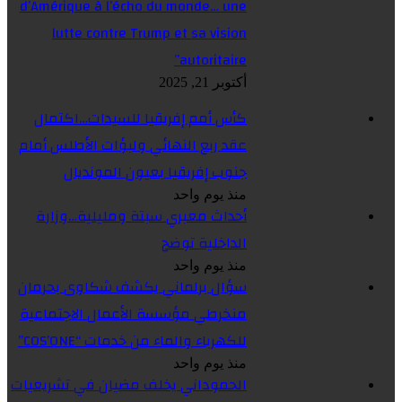
d’Amérique à l’écho du monde… une
lutte contre Trump et sa vision
autoritaire”
أكتوبر 21, 2025
كأس أمم إفريقيا للسيدات…اكتمال
عقد ربع النهائي ولبؤات الأطلس أمام
جنوب إفريقيا بعيون المونديال
منذ يوم واحد
أحداث معبري سبتة ومليلية…وزارة
الداخلية توضح
منذ يوم واحد
سؤال برلماني يكشف شكاوى بحرمان
منخرطي مؤسسة الأعمال الاجتماعية
للكهرباء والماء من خدمات “COS’ONE”
منذ يوم واحد
الحموداني يخلف مضيان في تشريعيات