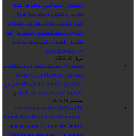
اليهودي الإسرائيلي يبحث عن عصًا
موسى بالمغرب وكما صنع هارون
أخوه موسى العجل لهم كي يعبدوه
يطالبون محمد السادس بصنع عجل آخر
لهم في المغرب هذه أوامر توراتية
يجب تنفيذها بالأمر
أبريل 26, 2026
محمد زيان ضد قلب المخزن: عبد اللطيف
الحموشي وعبد الوافي أبو لفيت
يتحكمون بالعدالة والمال والإعلام في
المغرب” بقلم الدكتور عزت الجمال
سبتمبر 19, 2025
Le rédacteur en chef, Dr Ezzat El-
Gamal, écrit : Du pouvoir à l’impasse…
que se passe-t-il dans les Émirats
“hébraïques sionistes” ? Le modèle