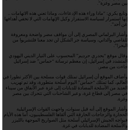
بين مصر وغزة”.
وتابع بكري: “ماذا وراء هذه الإدعاءات، وماذا تعني هذه الاتهامات ..
إنها استمرار لسياسة الاستفزاز وكيل الإتهامات التي لا تخفي أهدافها
عن أحد”.
وأشار البرلماني المصري إلى أن مواقف مصر واضحة ومعروفة
للقاصي والداني، وسياسة جر الشكل لن تجد معنا فلتشربوا من
البحر!”.
وقال موقع “بحدري حرديم” المحسوب على التيار الديني اليهودي
المتشدد في إسرائيل، إن معظم ترسانة “حماس” ضد إسرائيل
جاءت من مصر.
وأضاف الموقع أن إسرائيل تمتلك قوات مسلحة بين الأكثر تطورا في
العالم، كما تمتلك “حماس” اليوم أسلحة متطورة، وقد تم تهريب
العديد من الأسلحة المضادة للدبابات إلى غزة عبر الأنفاق من سيناء
في مصر إلى قطاع غزة، وعبر الشاحنات التي تتحرك بين مصر
وغزة.
وأشار الموقع إلى أنه قبل سنوات، واجهت القوات الإسرائيلية
الحجارة والزجاجات الحارقة التي ألقاها الفلسطينيون، أما هذه الأيام
فيواجه الجيش الإسرائيلي أسلحة مثل الصواريخ الموجهة بالليزر
والأسلحة المضادة للدبابات في غزة.