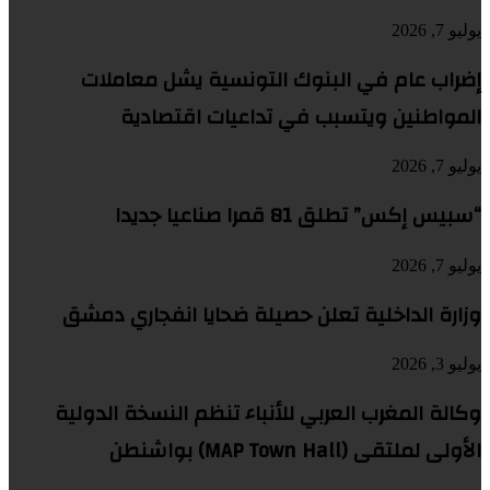
يوليو 7, 2026
إضراب عام في البنوك التونسية يشل معاملات
المواطنين ويتسبب في تداعيات اقتصادية
يوليو 7, 2026
“سبيس إكس” تطلق 81 قمرا صناعيا جديدا
يوليو 7, 2026
وزارة الداخلية تعلن حصيلة ضحايا انفجاري دمشق
يوليو 3, 2026
وكالة المغرب العربي للأنباء تنظم النسخة الدولية
الأولى لملتقى (MAP Town Hall) بواشنطن