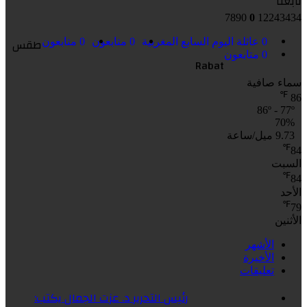
تابعنا
7890
0
12243434
طقس
0
عائلة اليوم السابع المغربية
0
متابعون
0
متابعون
0
متابعون
Rabat
سماء صافية
℉
86
86º - 77º
70%
9.73 ميل/ساعة
℉
84
السبت
℉
84
الأحد
℉
79
الأثنين
الأشهر
الأخيرة
تعليقات
رئيس التحرير د. عزت الجمال يكتب: