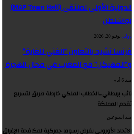
الدولية الأولى لملتقى (MAP Town Hall)
بواشنطن
دولي
يونيو 20, 2026
فرنسا تشيد بالتعاون “الغني للغاية”
و”المهيكل” مع المغرب في مجال الهجرة
منذ 6 أيام
نائب بريطاني…الخطاب الملكي خارطة طريق لتسريع
تقدم المملكة
منذ أسبوعين
الاتحاد الأوروبي يفرض رسوما جمركية لمكافحة الإغراق