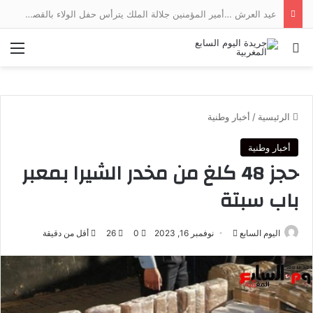
عيد العرش …أمير المؤمنين جلالة الملك يترأس حفل الولاء بالقصر الملكي بتطوان
بحث عن
الق
الرئيسية
/
أخبار وطنية
أخبار وطنية
حجز 48 كلغ من مخدر الشيرا بمعبر
باب سبتة
أرسل
اليوم السابع
نوفمبر 16, 2023
0
26
أقل من دقيقة
بريدا
إلكترونيا