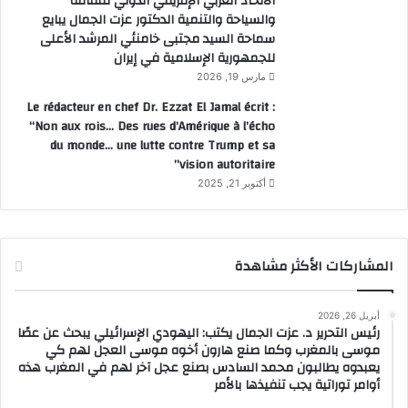
الاتحاد العربي الإفريقي الدولي للثقافة
والسياحة والتنمية الدكتور عزت الجمال يبايع
سماحة السيد مجتبى خامنئي المرشد الأعلى
للجمهورية الإسلامية في إيران
مارس 19, 2026
Le rédacteur en chef Dr. Ezzat El Jamal écrit :
“Non aux rois… Des rues d’Amérique à l’écho
du monde… une lutte contre Trump et sa
vision autoritaire”
أكتوبر 21, 2025
المشاركات الأكثر مشاهدة
أبريل 26, 2026
رئيس التحرير د. عزت الجمال يكتب: اليهودي الإسرائيلي يبحث عن عصًا
موسى بالمغرب وكما صنع هارون أخوه موسى العجل لهم كي
يعبدوه يطالبون محمد السادس بصنع عجل آخر لهم في المغرب هذه
أوامر توراتية يجب تنفيذها بالأمر