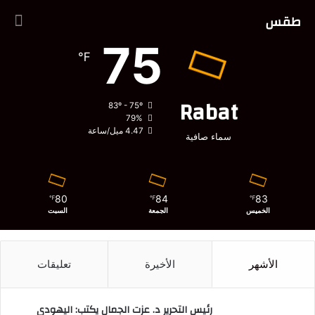
طقس
75
℉
Rabat
83º - 75º
79%
4.47 ميل/ساعة
سماء صافية
80
84
83
℉
℉
℉
الخميس
الجمعة
السبت
الأشهر
الأخيرة
تعليقات
رئيس التحرير د. عزت الجمال يكتب: اليهودي