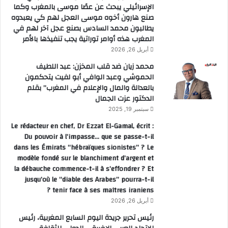
الإسرائيلي يبحث عن عصًا موسى بالمغرب وكما
صنع هارون أخوه موسى العجل لهم كي يعبدوه
يطالبون محمد السادس بصنع عجل آخر لهم في
المغرب هذه أوامر توراتية يجب تنفيذها بالأمر
أبريل 26, 2026
محمد زيان ضد قلب المخزن: عبد اللطيف
الحموشي وعبد الوافي أبو لفيت يتحكمون
بالعدالة والمال والإعلام في المغرب” بقلم
الدكتور عزت الجمال
سبتمبر 19, 2025
Le rédacteur en chef, Dr Ezzat El-Gamal, écrit :
Du pouvoir à l’impasse… que se passe-t-il
dans les Émirats “hébraïques sionistes” ? Le
modèle fondé sur le blanchiment d’argent et
la débauche commence-t-il à s’effondrer ? Et
jusqu’où le “diable des Arabes” pourra-t-il
tenir face à ses maîtres iraniens ?
أبريل 26, 2026
رئيس تحرير جريدة اليوم السابع المغربية، رئيس