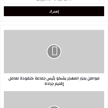
بريدك
الإلكتروني
مواطن
بديار
المهجر
يشكو
رئيس
جماعة
كنفودة
لعامل
إقليم
مواطن بديار المهجر يشكو رئيس جماعة كنفودة لعامل
جرادة
إقليم جرادة
مختبر
السرديات
يحتفي