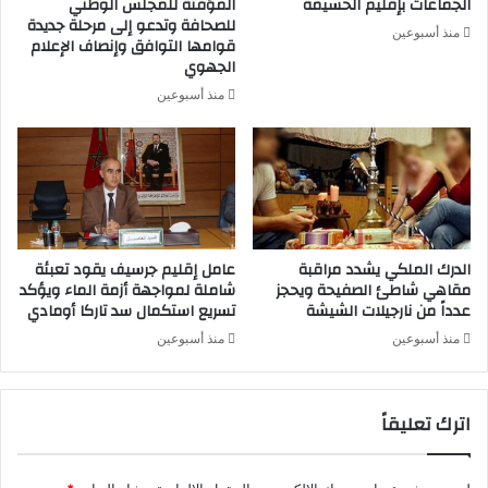
الجماعات بإقليم الحسيمة
المؤقتة للمجلس الوطني
للصحافة وتدعو إلى مرحلة جديدة
منذ أسبوعين
قوامها التوافق وإنصاف الإعلام
الجهوي
منذ أسبوعين
الدرك الملكي يشدد مراقبة
عامل إقليم جرسيف يقود تعبئة
مقاهي شاطئ الصفيحة ويحجز
شاملة لمواجهة أزمة الماء ويؤكد
عدداً من نارجيلات الشيشة
تسريع استكمال سد تاركا أومادي
منذ أسبوعين
منذ أسبوعين
اترك تعليقاً