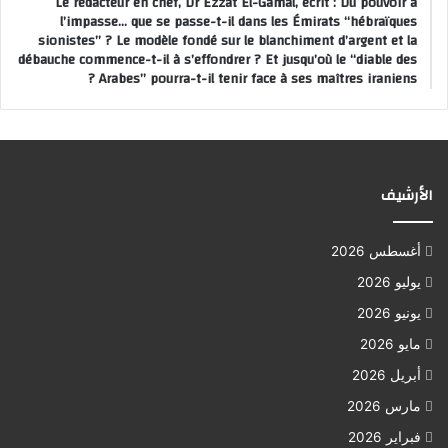
Le rédacteur en chef, Dr Ezzat El-Gamal, écrit : Du pouvoir à
l’impasse… que se passe-t-il dans les Émirats “hébraïques
sionistes” ? Le modèle fondé sur le blanchiment d’argent et la
débauche commence-t-il à s’effondrer ? Et jusqu’où le “diable des
Arabes” pourra-t-il tenir face à ses maîtres iraniens ?
الأرشيف
أغسطس 2026
يوليو 2026
يونيو 2026
مايو 2026
أبريل 2026
مارس 2026
فبراير 2026