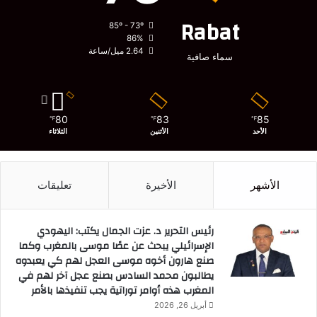
Rabat
85º - 73º
86%
2.64 ميل/ساعة
سماء صافية
80
83
85
℉
℉
℉
الأحد
الأثنين
الثلاثاء
الأشهر
الأخيرة
تعليقات
رئيس التحرير د. عزت الجمال يكتب: اليهودي
الإسرائيلي يبحث عن عصًا موسى بالمغرب وكما
صنع هارون أخوه موسى العجل لهم كي يعبدوه
يطالبون محمد السادس بصنع عجل آخر لهم في
المغرب هذه أوامر توراتية يجب تنفيذها بالأمر
أبريل 26, 2026