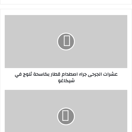
عشرات
الجرحى
جراء
اصطدام
قطار
بكاسحة
ثلوج
في
شيكاغو
عشرات الجرحى جراء اصطدام قطار بكاسحة ثلوج في
شيكاغو
مافي
مرمرة":
نستعد
للانطلاق
نحو
غزة
مجددا