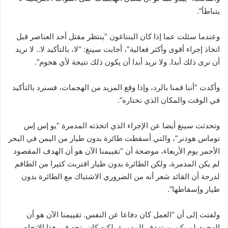
يتباطأ”.
وعندما سئلت عما إذا كان البنتاغون “ينتظر مقتل أحد العناصر قبل
اتخاذ إجراء أقوى وأكثر فعالية”، أجابت سينغ: “لا، بالتأكيد لا.. لا نريد
أن نرى ذلك أبدا. ولا نريد أبدا أن يكون ذلك نتيجة لأي هجوم”.
وأكدت “أننا قمنا بالرد، وإذا وقع المزيد من الهجمات، فسنرد بالتأكيد
في الوقت والمكان الذي نختاره”.
وتحدثت سينغ أيضا عن الإجراء الذي اتخذته المدمرة “يو إس إس
توماس هودنر”، والتي أسقطت طائرة بدون طيار من اليمن في البحر
الأحمر يوم الأربعاء، موضحة أن “تقييمنا الآن هو أن الهدف المقصود
لم يكن المدمرة، ولكن الطائرة بدون طيار اقتربت كثيرا من الطاقم
لدرجة أن القائد شعر أنه من الضروري الاشتباك مع الطائرة بدون
طيار وإسقاطها”.
ولفتت إلى أن “العمل كان دفاعا عن النفس. تقييمنا الآن هو أن
الهجوم لم يكن يستهدف المدمرة، لكنه كان يتجه في هذا الاتجاه