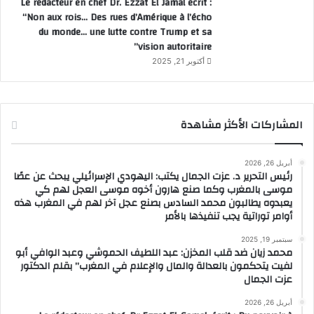
Le rédacteur en chef Dr. Ezzat El Jamal écrit :
“Non aux rois… Des rues d’Amérique à l’écho
du monde… une lutte contre Trump et sa
vision autoritaire”
أكتوبر 21, 2025
المشاركات الأكثر مشاهدة
أبريل 26, 2026
رئيس التحرير د. عزت الجمال يكتب: اليهودي الإسرائيلي يبحث عن عصًا
موسى بالمغرب وكما صنع هارون أخوه موسى العجل لهم كي
يعبدوه يطالبون محمد السادس بصنع عجل آخر لهم في المغرب هذه
أوامر توراتية يجب تنفيذها بالأمر
سبتمبر 19, 2025
محمد زيان ضد قلب المخزن: عبد اللطيف الحموشي وعبد الوافي أبو
لفيت يتحكمون بالعدالة والمال والإعلام في المغرب” بقلم الدكتور
عزت الجمال
أبريل 26, 2026