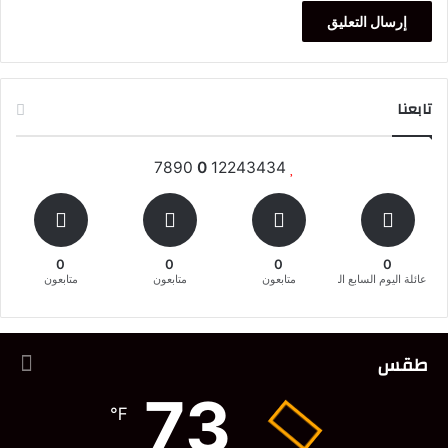
تابعنا
7890
0
12243434
0
0
0
0
عائلة اليوم السابع المغربية
متابعون
متابعون
متابعون
طقس
73
℉