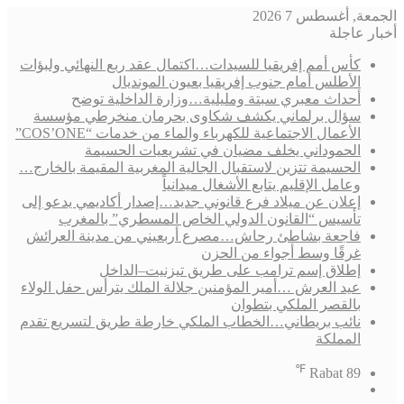
الجمعة, أغسطس 7 2026
أخبار عاجلة
كأس أمم إفريقيا للسيدات…اكتمال عقد ربع النهائي ولبؤات
الأطلس أمام جنوب إفريقيا بعيون المونديال
أحداث معبري سبتة ومليلية…وزارة الداخلية توضح
سؤال برلماني يكشف شكاوى بحرمان منخرطي مؤسسة
الأعمال الاجتماعية للكهرباء والماء من خدمات “COS’ONE”
الحموداني يخلف مضيان في تشريعيات الحسيمة
الحسيمة تتزين لاستقبال الجالية المغربية المقيمة بالخارج…
وعامل الإقليم يتابع الأشغال ميدانياً
إعلان عن ميلاد فرع قانوني جديد…إصدار أكاديمي يدعو إلى
تأسيس “القانون الدولي الخاص المسطري” بالمغرب
فاجعة بشاطئ رحاش…مصرع أربعيني من مدينة العرائش
غرقًا وسط أجواء من الحزن
إطلاق إسم ترامب على طريق تيزنيت–الداخل
عيد العرش …أمير المؤمنين جلالة الملك يترأس حفل الولاء
بالقصر الملكي بتطوان
نائب بريطاني…الخطاب الملكي خارطة طريق لتسريع تقدم
المملكة
℉
Rabat
89
فيسبوك