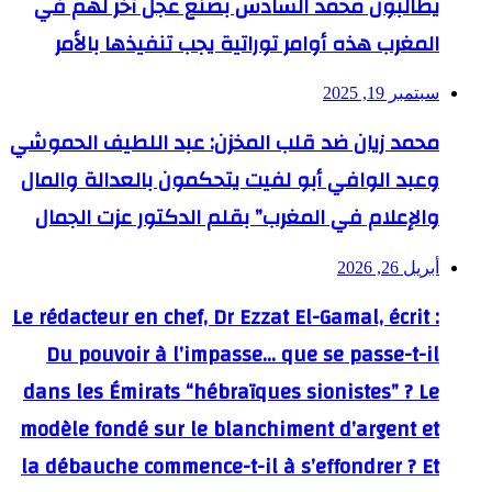
يطالبون محمد السادس بصنع عجل آخر لهم في
المغرب هذه أوامر توراتية يجب تنفيذها بالأمر
سبتمبر 19, 2025
محمد زيان ضد قلب المخزن: عبد اللطيف الحموشي
وعبد الوافي أبو لفيت يتحكمون بالعدالة والمال
والإعلام في المغرب” بقلم الدكتور عزت الجمال
أبريل 26, 2026
Le rédacteur en chef, Dr Ezzat El-Gamal, écrit :
Du pouvoir à l’impasse… que se passe-t-il
dans les Émirats “hébraïques sionistes” ? Le
modèle fondé sur le blanchiment d’argent et
la débauche commence-t-il à s’effondrer ? Et