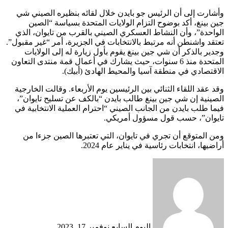
وأشارت إلى أن الرئيس جو بايدن خلال لقائه بنظيره الصيني شي
جين بينغ، أكد بوضوح التزام الولايات المتحدة بسياسة “الصين
الواحدة”، وأن النشاط العسكري الصيني بالقرب من تايوان، الذي
تعتقد واشنطن أنه مرتبط بالانتخابات في الجزيرة، أمر “غير مقبول”.
وجدير بالذكر أن شي جين بينغ يقوم بأول زيارة له إلى الولايات
المتحدة منذ 6 سنوات، حيث يشارك في أعمال قمة منتدى التعاون
الاقتصادي في منطقة آسيا والمحيط الهادئ (أبيك).
وقد عقد اللقاء الثنائي بين الرئيسين يوم الأربعاء. وقالت الخارجية
الصينية إن شي جين بينغ طالب بايدن “بالكف عن تسليح تايوان”،
فيما طلب بايدن من الجانب الصيني “احترام العملية الانتخابية في
تايوان”، حسب قول مسؤول أمريكي.
ومن المتوقع أن تجري في تايوان، التي تعتبرها الصين جزءا من
أراضيها، انتخابات رئاسية في يناير عام 2024.
أرسل
بريدا
إلكترونيا
اليوم السابع
نوفمبر 17, 2023