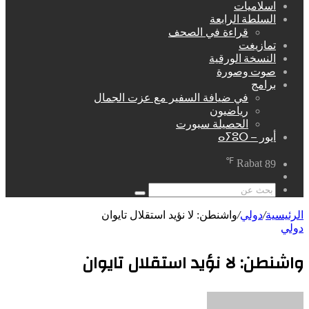
اسلاميات
السلطة الرابعة
قراءة في الصحف
تمازيغت
النسخة الورقية
صوت وصورة
برامج
في ضيافة السفير مع عزت الجمال
رياضيون
الحصيلة سبورت
أيور – ⴰⵢⵓⵔ
℉
Rabat
89
مقال
عشوائي
بحث
عن
الرئيسية
/
دولي
/
واشنطن: لا نؤيد استقلال تايوان
دولي
واشنطن: لا نؤيد استقلال تايوان
أرسل