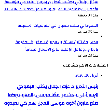
سؤال برلماني يكشف شكاوى بحرمان منخرطي مؤسسة
الأعمال الاجتماعية للكهرباء والماء من خدمات “COS’ONE”
منذ 34 دقيقة
الحموداني يخلف مضيان في تشريعيات الحسيمة
منذ 23 ساعة
الحسيمة تتزين لاستقبال الجالية المغربية المقيمة
بالخارج…وعامل الإقليم يتابع الأشغال ميدانياً
منذ 23 ساعة
المشاركات الأكثر مشاهدة
أبريل 26, 2026
رئيس التحرير د. عزت الجمال يكتب: اليهودي
الإسرائيلي يبحث عن عصًا موسى بالمغرب وكما
صنع هارون أخوه موسى العجل لهم كي يعبدوه