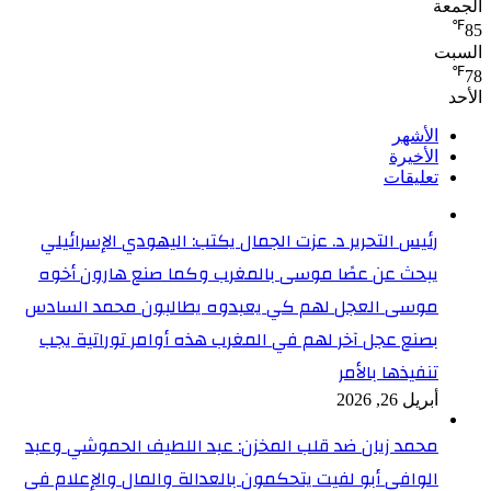
الجمعة
℉
85
السبت
℉
78
الأحد
الأشهر
الأخيرة
تعليقات
رئيس التحرير د. عزت الجمال يكتب: اليهودي الإسرائيلي
يبحث عن عصًا موسى بالمغرب وكما صنع هارون أخوه
موسى العجل لهم كي يعبدوه يطالبون محمد السادس
بصنع عجل آخر لهم في المغرب هذه أوامر توراتية يجب
تنفيذها بالأمر
أبريل 26, 2026
محمد زيان ضد قلب المخزن: عبد اللطيف الحموشي وعبد
الوافي أبو لفيت يتحكمون بالعدالة والمال والإعلام في