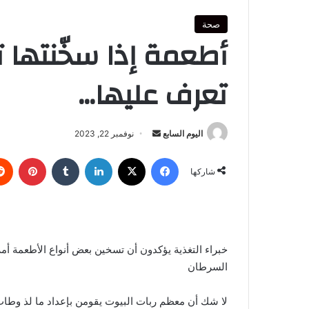
صحة
أطعمة إذا سخّنتها
تعرف عليها…
أرسل
اليوم السابع
نوفمبر 22, 2023
بريدا
فيسبوك
‫X
لينكدإن
بينتي
إلكترونيا
شاركها
خبراء التغذية يؤكدون أن تسخين بعض أنواع الأطعمة أم
السرطان
لا شك أن معظم ربات البيوت يقومن بإعداد ما لذ وطاب 