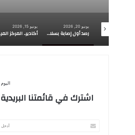
أسبوع واحد
يونيو 20, 2026
يونيو 15, 2026
تعزيز العرض الصحي بدخول 27 مؤسسة طبية حيز الخدمة
رصد أول إصابة بسلالة “اتش 5” من إنفلونزا الطيور في البر الرئيسي الأسترالي
أكادير.. المركز المركز ا
اليوم 
اشترك في قائمتنا البريدية
أدخل
بريدك
الإلكتروني