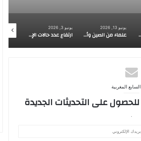
يونيو 13, 2026
يونيو 3, 2026
مايو 9, 2026
لاستشفائي الجامعي محمد السادس ينجح في إجراء أول عملية استئصال لورم كبدي بتقنية التردد الحراري
علماء من الصين وأمريكا يحددون المسؤولة عن نمو السرطان ومقاومة العلاج
ارتفاع عدد حالات الإصابة بفيروس هانتا إلى 13
السابع المغربية
 للحصول على التحديثات الجديدة
.