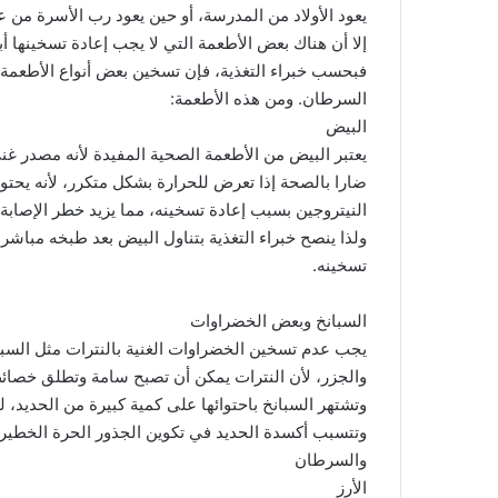
يعود الأولاد من المدرسة، أو حين يعود رب الأسرة من ع
إلا أن هناك بعض الأطعمة التي لا يجب إعادة تسخينها أب
فبحسب خبراء التغذية، فإن تسخين بعض أنواع الأطعمة أ
السرطان. ومن هذه الأطعمة:
البيض
يعتبر البيض من الأطعمة الصحية المفيدة لأنه مصدر غن
ضارا بالصحة إذا تعرض للحرارة بشكل متكرر، لأنه يحتو
النيتروجين بسبب إعادة تسخينه، مما يزيد خطر الإصابة
ولذا ينصح خبراء التغذية بتناول البيض بعد طبخه مباش
تسخينه.
السبانخ وبعض الخضراوات
يجب عدم تسخين الخضراوات الغنية بالنترات مثل السبا
والجزر، لأن النترات يمكن أن تصبح سامة وتطلق خصا
وتشتهر السبانخ باحتوائها على كمية كبيرة من الحديد، ل
وتتسبب أكسدة الحديد في تكوين الجذور الحرة الخطيرة
والسرطان
الأرز