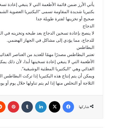
يأتي الأرز ضمن قائمة الأطعمة التي لا ينبغي إعادة تس
بكتيريا شديدة المقاومة تسمى “البكتيريا العضوية الشم
صحيح أو تخزينها لفترة طويلة جدا
الدجاج
لا ينصح بإعادة تسخين الدجاج بعد طبخه وتخزينه في الف
للدجاج، مما يؤدي إلى مشاكل في الجهاز الهضمي.
البطاطس
الأطعمة التي لا ينبغي إعادة تسخينها أبدا، لأن ذلك يمك
الغذائي وهي “البكتيريا المطثية الوشيقية”.
ويمكن أن يتم إنتاج هذه البكتيريا إذا تركت البطاطس 
الثلاجة أو التخلص منها إذا لم يتم تناولها خلال يوم أو يو
فيسبوك
‫X
لينكدإن
بينتي
شاركها