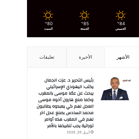
80
85
84
℉
℉
℉
الخميس
الجمعة
السبت
الأشهر
الأخيرة
تعليقات
رئيس التحرير د. عزت الجمال
يكتب: اليهودي الإسرائيلي
يبحث عن عصًا موسى بالمغرب
وكما صنع هارون أخوه موسى
العجل لهم كي يعبدوه يطالبون
محمد السادس بصنع عجل آخر
لهم في المغرب هذه أوامر
توراتية يجب تنفيذها بالأمر
أبريل 26, 2026