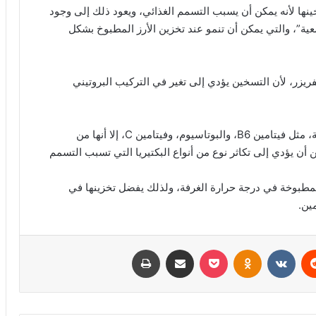
خينها لأنه يمكن أن يسبب التسمم الغذائي، ويعود ذلك إلى وجود
عية”، والتي يمكن أن تنمو عند تخزين الأرز المطبوخ بشكل
ريزر، لأن التسخين يؤدي إلى تغير في التركيب البروتيني
تعتبر البطاطس مصدرًا مهمًا للعديد من العناصر الغذائية، مثل فيتامين B6، والبوتاسيوم، وفيتامين C، إلا أنها من
ن أن يؤدي إلى تكاثر نوع من أنواع البكتيريا التي تسبب التسمم
المطبوخة في درجة حرارة الغرفة، ولذلك يفضل تخزينها في
مين.
ريست
Odnoklassniki
‫Pocket
مشاركة عبر البريد
طباعة