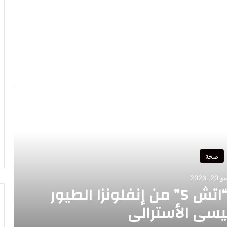
رأ التالي
صحة
2, 2026
رصد أول إصابة بسلالة “اتش 5” من إنفلونزا الطيور
ئيسي الأسترالي