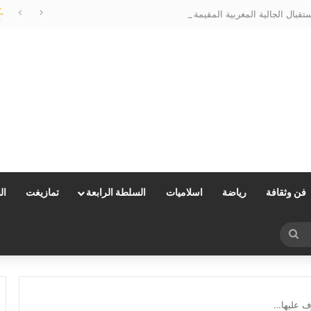
الحسيمة تتزين لاستقبال الجالية المغربية المقيمة بالخارج…وعامل الإقليم يتابع الأشغال ميدانياً
فن وثقافة
رياضة
اسلاميات
السلطة الرابعة
تمازيغت
ال
بحث
عن
ف عليها…