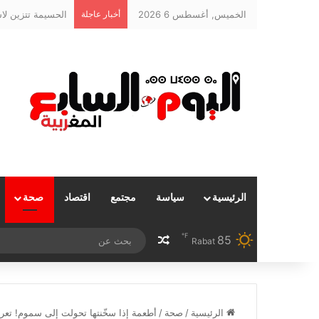
الخميس, أغسطس 6 2026
أخبار عاجلة
الرئيسية
سياسة
مجتمع
اقتصاد
صحة
℉
85
مقال عشوائي
Rabat
الرئيسية
/
صحة
/
أطعمة إذا سخّنتها تحولت إلى سموم! تعر