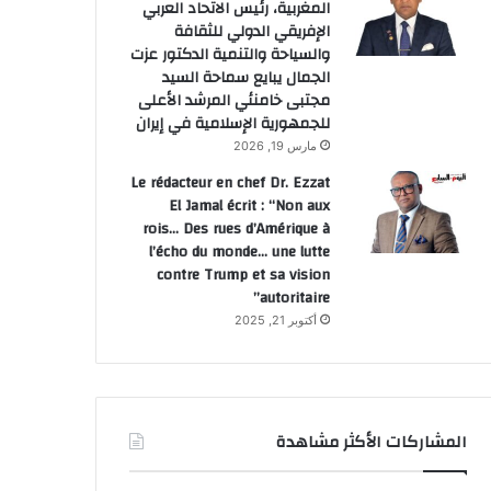
المغربية، رئيس الاتحاد العربي
الإفريقي الدولي للثقافة
والسياحة والتنمية الدكتور عزت
الجمال يبايع سماحة السيد
مجتبى خامنئي المرشد الأعلى
للجمهورية الإسلامية في إيران
مارس 19, 2026
Le rédacteur en chef Dr. Ezzat
El Jamal écrit : “Non aux
rois… Des rues d’Amérique à
l’écho du monde… une lutte
contre Trump et sa vision
autoritaire”
أكتوبر 21, 2025
صحة
يونيو 15, 2026
أكادير.. المركز المركز الاستشف
المشاركات الأكثر مشاهدة
السادس ينجح في إجراء أول عمل