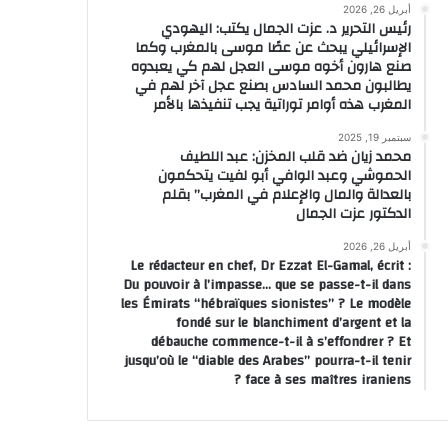
كبدي بتقنية التردد ا
أبريل 26, 2026
رئيس التحرير د. عزت الجمال يكتب: اليهودي
الإسرائيلي يبحث عن عصًا موسى بالمغرب وكما
صنع هارون أخوه موسى العجل لهم كي يعبدوه
يطالبون محمد السادس بصنع عجل آخر لهم في
أبريل 30, 2026
أبريل 18, 2026
المغرب هذه أوامر توراتية يجب تنفيذها بالأمر
أزيد من 500 نزيل بالسجن المحلي ببوعرفة يستفيدون من حملة طبية متعددة التخصصات
طب الإنجاب في المغرب… الدكتور محسن صدقي في طليعة من يصنعون الأمل ويعيدون رسم طريق الأمومة
منطقة في الدماغ قد تتسبب في بعض حالات ارتفاع ضغط الدم
سبتمبر 19, 2025
محمد زيان ضد قلب المخزن: عبد اللطيف
الحموشي وعبد الوافي أبو لفيت يتحكمون
بالعدالة والمال والإعلام في المغرب” بقلم
الدكتور عزت الجمال
أبريل 26, 2026
Le rédacteur en chef, Dr Ezzat El-Gamal, écrit :
Du pouvoir à l’impasse… que se passe-t-il dans
les Émirats “hébraïques sionistes” ? Le modèle
fondé sur le blanchiment d’argent et la
débauche commence-t-il à s’effondrer ? Et
jusqu’où le “diable des Arabes” pourra-t-il tenir
face à ses maîtres iraniens ?