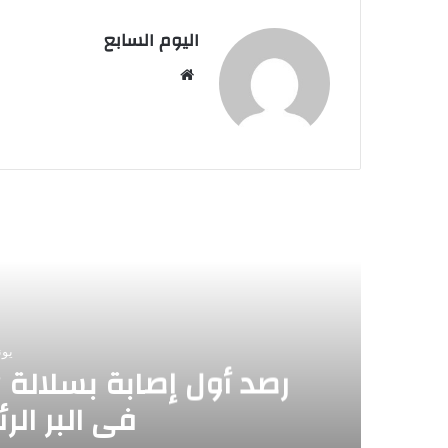
اليوم السابع
موقع
الويب
أق
يونيو 0
في البر الر