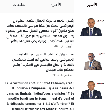
الأشهر
الأخيرة
تعليقات
رئيس التحرير د. عزت الجمال يكتب: اليهودي
الإسرائيلي يبحث عن عصًا موسى بالمغرب وكما
صنع هارون أخوه موسى العجل لهم كي يعبدوه
يطالبون محمد السادس بصنع عجل آخر لهم في
المغرب هذه أوامر توراتية يجب تنفيذها بالأمر
أبريل 26, 2026
محمد زيان ضد قلب المخزن: عبد اللطيف
الحموشي وعبد الوافي أبو لفيت يتحكمون
بالعدالة والمال والإعلام في المغرب” بقلم
الدكتور عزت الجمال
سبتمبر 19, 2025
Le rédacteur en chef, Dr Ezzat El-Gamal, écrit :
Du pouvoir à l’impasse… que se passe-t-il
dans les Émirats “hébraïques sionistes” ? Le
modèle fondé sur le blanchiment d’argent et
la débauche commence-t-il à s’effondrer ? Et
jusqu’où le “diable des Arabes” pourra-t-il