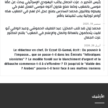
رئيس التحرير د. عزت الجمال يكتب: اليهودي الإسرائيلي يبحث عن عصًا
موسى بالمغرب وكما صنع هارون أخوه موسى العجل لهم كي
يعبدوه يطالبون محمد السادس بصنع عجل آخر لهم في المغرب هذه
أوامر توراتية يجب تنفيذها بالأمر
سبتمبر 19, 2025
محمد زيان ضد قلب المخزن: عبد اللطيف الحموشي وعبد الوافي أبو
لفيت يتحكمون بالعدالة والمال والإعلام في المغرب” بقلم الدكتور
عزت الجمال
أبريل 26, 2026
Le rédacteur en chef, Dr Ezzat El-Gamal, écrit : Du pouvoir à
l’impasse… que se passe-t-il dans les Émirats “hébraïques
sionistes” ? Le modèle fondé sur le blanchiment d’argent et la
débauche commence-t-il à s’effondrer ? Et jusqu’où le “diable des
Arabes” pourra-t-il tenir face à ses maîtres iraniens ?
الأرشيف