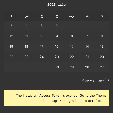
نوفمبر 2023
ن
ث
أرب
خ
ج
س
د
5
4
3
2
1
12
11
10
9
8
7
6
19
18
17
16
15
14
13
26
25
24
23
22
21
20
30
29
28
27
« أكتوبر
ديسمبر »
The Instagram Access Token is expired, Go to the Theme
options page > Integrations, to to refresh it.