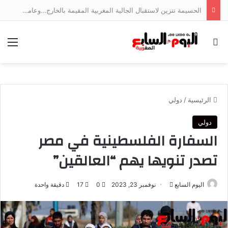
إعلان عن ميلاد فرع قانوني جديد…إصدار أكاديمي يدعو إلى تأسيس “القانون الدولي الخاص المسطري” بالمغرب
بحث عن
الق
الرئيسية
/
دولي
دولي
السفارة الفلسطينية في مصر
تصدر تنويها يهم “العالقين”
أرسل
اليوم السابع
نوفمبر 23, 2023
0
17
دقيقة واحدة
بريدا
إلكترونيا