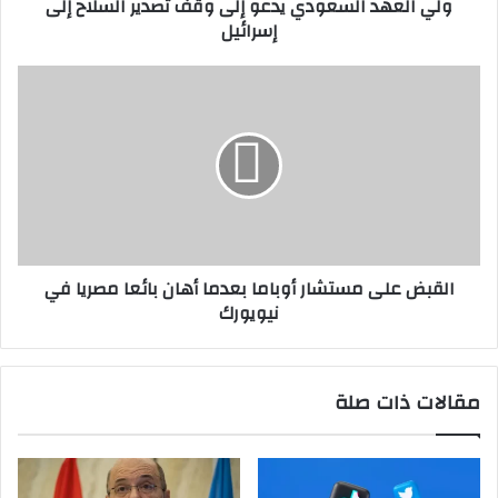
ولي العهد السعودي يدعو إلى وقف تصدير السلاح إلى
إسرائيل
إسرائيل
القبض
على
مستشار
أوباما
بعدما
أهان
بائعا
مصريا
في
القبض على مستشار أوباما بعدما أهان بائعا مصريا في
نيويورك
نيويورك
مقالات ذات صلة