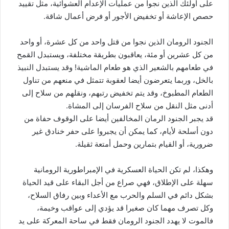
على أولئك الذين نجوا من عمليات الإعدام العشوائية، مثل تقييد
حصص الإعاشة أو تخفيض الأجور أو فرض أعمال شاقة.
الجنود الرومان الذين نجوا من قتل واحد من كل عشرة، أو واحد
من كل عشرين أو مئة، يعاقبون بطريقة مختلفة، ويستبدل القمح
في طعامهم بالشعير الذي هو طعام الماشية! وقد يستبدل النبيذ
بالخل، وربما يتعرضون أيضا لعقوبة تتمثل في منعهم من تناول
الطعام المطبوخ، وقد يتم تخفيض رتبهم، ونقلهم من سلاح إلى
أدنى مثل النقل من سلاح الفرسان إلى المشاة.
قد يجبر الجنود الرمان المخالفين أيضا على الوقوف حفاة من
دون أسلحة لأيام، كما يمكن أن يجبروا على حفر خنادق غير
ضرورية، أو القيام بتمارين وحمل أمتعة ثقيلة.
وهكذا، لم تكن الحياة العسكرية في الإمبراطورية الرومانية
سهلة على الإطلاق، فهي صراع من أجل البقاء على قيد الحياة
بشكل دائم في السلم والحرب مع الأعداء وبين رفاق السلاح،
وكل تصرف مهما كان صغيرا قد يؤدي إلى عواقب وخيمة،
فالموت لا يهدد الجنود الرومان فقط في ساحة المعركة على يد