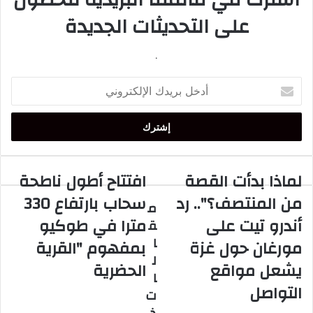
على التحديثات الجديدة
.
أدخل
بريدك
الإلكتروني
لماذا بدأت القصة
افتتاح أطول ناطحة
لماذا
افتتاح
بدأت
أطول
من المنتصف؟".. رد
سحاب بارتفاع 330
م
القصة
ناطحة
أندرو تيت على
مترا في طوكيو
ق
من
سحاب
المنتصف؟"..
بارتفاع
ا
مورغان حول غزة
بمفهوم "القرية
رد
330
ل
يشعل مواقع
الحضرية
أندرو
مترا
ا
تيت
في
التواصل
ت
على
طوكيو
مورغان
بمفهوم