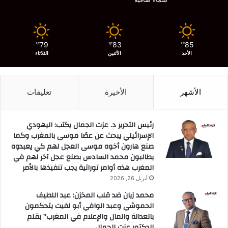
79
83
85
℉
℉
℉
الأحد
الأثنين
الثلاثاء
الأشهر
الأخيرة
تعليقات
رئيس التحرير د. عزت الجمال يكتب: اليهودي
الإسرائيلي يبحث عن عصًا موسى بالمغرب وكما
صنع هارون أخوه موسى العجل لهم كي يعبدوه
يطالبون محمد السادس بصنع عجل آخر لهم في
المغرب هذه أوامر توراتية يجب تنفيذها بالأمر
أبريل 26, 2026
محمد زيان ضد قلب المخزن: عبد اللطيف
الحموشي وعبد الوافي أبو لفيت يتحكمون
بالعدالة والمال والإعلام في المغرب” بقلم
الدكتور عزت الجمال