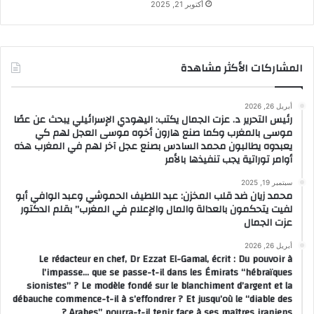
أكتوبر 21, 2025
المشاركات الأكثر مشاهدة
أبريل 26, 2026
رئيس التحرير د. عزت الجمال يكتب: اليهودي الإسرائيلي يبحث عن عصًا
موسى بالمغرب وكما صنع هارون أخوه موسى العجل لهم كي
يعبدوه يطالبون محمد السادس بصنع عجل آخر لهم في المغرب هذه
أوامر توراتية يجب تنفيذها بالأمر
سبتمبر 19, 2025
محمد زيان ضد قلب المخزن: عبد اللطيف الحموشي وعبد الوافي أبو
لفيت يتحكمون بالعدالة والمال والإعلام في المغرب” بقلم الدكتور
عزت الجمال
أبريل 26, 2026
Le rédacteur en chef, Dr Ezzat El-Gamal, écrit : Du pouvoir à
l’impasse… que se passe-t-il dans les Émirats “hébraïques
sionistes” ? Le modèle fondé sur le blanchiment d’argent et la
débauche commence-t-il à s’effondrer ? Et jusqu’où le “diable des
Arabes” pourra-t-il tenir face à ses maîtres iraniens ?