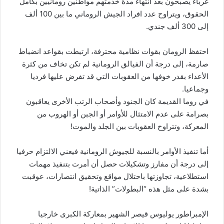
غرباء يصبحون بعد انتهاء مدة خدمتهم مواطنين رومانيين بكامل
الحقوق، ويتراوح عدد افراد الجيش الروماني ما بين 100 ألف
إلى 300 ألف جندي.
احتفظ الرومان بقوات نظامية محترفة، ارتبطت بقواعد انضباط
صارمة، إلى درجة أن الفيالق الرومانية لم تكن تخاف من كثرة
الأعداء بقدر خوفها من العقوبات التي قد تفرض عليها فرديا
وجماعيا.
في روما القديمة كان الجنود وأصحاب الرتب الأخرى يعاقبون
بصرامة على عدم الامتثال للأوامر أو الجبن أو الهروب من
المعركة، وتتراوح العقوبات بين الجلد والموت!
أما تنفيذ الأوامر بالنسبة للجيوش الرومانية فيعني الالتزام حرفيا
إلى درجة أن مفارز وتشكيلات حصل أن أمرت بتنفيذ مهمات
استطلاعية، تجاوزتها باحتلال مواقع وتحقيق انتصارات، عوقبت
بشدة على مثل هذه “البطولات” الذاتية!
الإمبراطور يوليوس قيصر الشهير بمعاركة الكبرى خارجيا