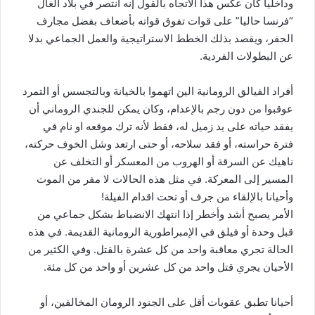
وداخليا كان عكس هذا الاتجاه بالقول إنه انتصر في بلاد الغال
“فرنسا حاليا” على قوات تفوق قواته بأضعاف بفضل مجارف
الحفر، ويقصد بذلك الخطط الاستراتيجية والعمل الجماعي بدلا
عن البطولات الفردية.
أفراد الفيالق الرومانية الين اتهموا بالخيانة وبالتجسس أو التمرد
عوقبوا من دون رجم بالإعدام، وكان يمكن للجندي الروماني أن
يفقد حياته على يد زميل له، فقط لأنه ترك موقعه او نام في
فترة حراسته، أو فقد سلاحه، أو حتى ارتعد وشل الخوف حركته،
ناهيك عن السرقة أو الهروب من المعسكر أو التخلف عن
المسير إلى المعركة. في مثل هذه الحالات لا مفر من الموت
وأحيانا بالإلقاء من جرف أو تحت اقدام الفيلة!
الأمر يصبح أشد وأخطر إذا انتهك الانضباط بشكل جماعي من
قبل وحدة أو فيلق في الإمبراطورية الرومانية القديمة. في هذه
الحالة تجري معاقبة واحد من كل عشرة بالقتل. وفي الكثير من
الأحيان يجري قتل واحد من كل عشرين أو واحد من كل مئة.
أحيانا تطبق عقوبات أقل على الجنود الرومان المخالفين، أو