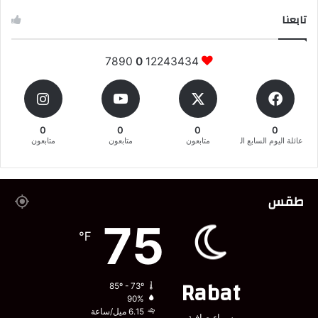
تابعنا
7890
0
12243434
0
0
0
0
عائلة اليوم السابع المغربية
متابعون
متابعون
متابعون
طقس
75
℉
Rabat
85º - 73º
90%
6.15 ميل/ساعة
سماء صافية