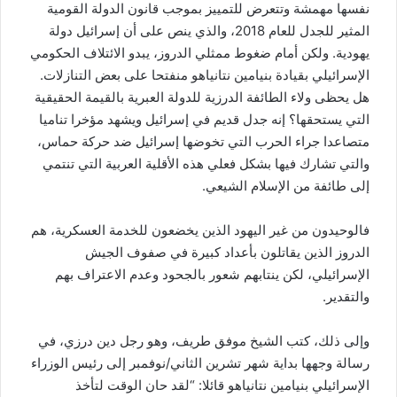
نفسها مهمشة وتتعرض للتمييز بموجب قانون الدولة القومية
المثير للجدل للعام 2018، والذي ينص على أن إسرائيل دولة
يهودية. ولكن أمام ضغوط ممثلي الدروز، يبدو الائتلاف الحكومي
الإسرائيلي بقيادة بنيامين نتانياهو منفتحا على بعض التنازلات.
هل يحظى ولاء الطائفة الدرزية للدولة العبرية بالقيمة الحقيقية
التي يستحقها؟ إنه جدل قديم في إسرائيل ويشهد مؤخرا تناميا
متصاعدا جراء الحرب التي تخوضها إسرائيل ضد حركة حماس،
والتي تشارك فيها بشكل فعلي هذه الأقلية العربية التي تنتمي
إلى طائفة من الإسلام الشيعي.
فالوحيدون من غير اليهود الذين يخضعون للخدمة العسكرية، هم
الدروز الذين يقاتلون بأعداد كبيرة في صفوف الجيش
الإسرائيلي، لكن ينتابهم شعور بالجحود وعدم الاعتراف بهم
والتقدير.
وإلى ذلك، كتب الشيخ موفق طريف، وهو رجل دين درزي، في
رسالة وجهها بداية شهر تشرين الثاني/نوفمبر إلى رئيس الوزراء
الإسرائيلي بنيامين نتانياهو قائلا: “لقد حان الوقت لتأخذ