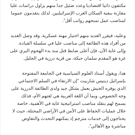
مكتفون ذاتيا اقتصاديا وعدد ضئيل جدا منهم يزاول دراسات عليا
مقارنة ببقية السكان العرب الإسرائيليين. لذلك يتقدمون عموما
لمناصب عمل تمنحهم رواتب أقل”.
وعليه، فيقرر العديد منهم اختيار مهنة عسكرية. وقد وصل العديد
من أفراد هذه الطائفة إلى مناصب عليا في سلسلة القيادة.
وإلى غاية الآن، فإن أعلى ضابط قتل منذ بدء الهجوم البري على
غزة هو المقدم سلمان حبكة، من قرية درزية في الجليل.
هذا، ويقول أستاذ العلوم السياسية في الجامعة المفتوحة
بإسرائيل دينيس شاربيت “إن الارتقاء في السلم الاجتماعي
الذي يوفره الجيش يعمل بشكل جيد ولدى الطائفة الدرزية على
وجه الخصوص. وبما أن اللغة العربية هي لغتهم الأم، فذلك
يسمح لهم بتقلد مناصب استراتيجية غاية في الأهمية، خاصة
خلال عمليات الحفاظ على الأمن في الأراضي المحتلة، حيث لا
يحتاجون إلى خدمات مترجم إذ يمكنهم التحدث والتفاوض
مباشرة مع الأهالي”.