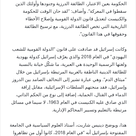
الحكومة بعين الاعتبار، الطائفة الدرزية وجنودها وأولئك الذين
سقطوا في المعركة”. وأضاف: “لقد حان الوقت للحكومة
والكنيست لتعديل قانون الدولة القومية وإصلاح الأخطاء
التاريخية التي تخص الطائفة الدرزية، مع ترسيخ الطائفة
وحقوقها في هذا القانون”.
وكانت إسرائيل قد صادقت على قانون “الدولة القومية للشعب
اليهودي” في العام 2018 والذي يعرّف إسرائيل كدولة يهودية
ولغتها الرسمية الوحيدة هي العبرية، ما شكّل خيانة بالنسبة
للطائفة الدينية الناطقة بالعربية المرتبطة بإسرائيل من خلال
“ميثاق الدم”. وهي عبارة تشير إلى التحالف الصامد بين الدروز
وإسرائيل، فقد منحتهم السلطات الإسرائيلية، مقابل إراقة
الدماء في القتال، الحماية، إضافة إلى نوع من الحكم الذاتي،
الذي صادق عليه الكنيست في العام 1963، لا سيما في مسائل
مرتبطة بالتعليم وتسيير المحاكم الإدارية.
هذا، ويوضح دينيس شاربت، أستاذ العلوم السياسية في الجامعة
المفتوحة بإسرائيل أنه “في العام 2018، كانوا أول من تظاهروا