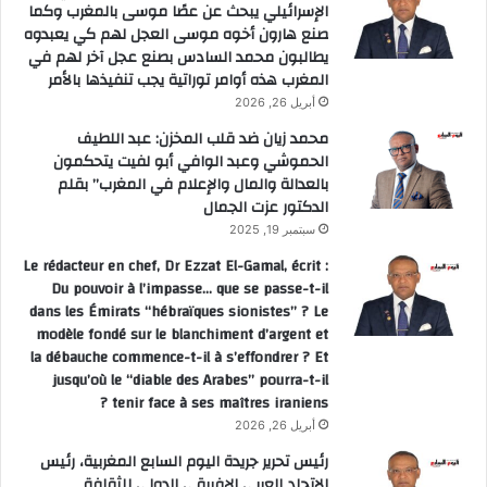
الإسرائيلي يبحث عن عصًا موسى بالمغرب وكما
صنع هارون أخوه موسى العجل لهم كي يعبدوه
يطالبون محمد السادس بصنع عجل آخر لهم في
المغرب هذه أوامر توراتية يجب تنفيذها بالأمر
أبريل 26, 2026
محمد زيان ضد قلب المخزن: عبد اللطيف
الحموشي وعبد الوافي أبو لفيت يتحكمون
بالعدالة والمال والإعلام في المغرب” بقلم
الدكتور عزت الجمال
سبتمبر 19, 2025
Le rédacteur en chef, Dr Ezzat El-Gamal, écrit :
Du pouvoir à l’impasse… que se passe-t-il
dans les Émirats “hébraïques sionistes” ? Le
modèle fondé sur le blanchiment d’argent et
la débauche commence-t-il à s’effondrer ? Et
jusqu’où le “diable des Arabes” pourra-t-il
tenir face à ses maîtres iraniens ?
أبريل 26, 2026
رئيس تحرير جريدة اليوم السابع المغربية، رئيس
الاتحاد العربي الإفريقي الدولي للثقافة