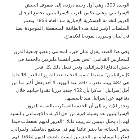
الوحدة 300، وهي أول وحدة درزية، إلى صفوف الجيش
الإسرائيلي. وعلى عكس العرب الإسرائيليين، يخضع الرجال
الدروز للخدمة العسكرية الإجبارية منذ العام 1956. وتعتبر
السلطات الإسرائيلية هذه الطائفة المتحفظة، الموجودة أيضا
في لبنان وسوريا، نموذجا للاندماج.
وفي هذا الصدد يقول عنان خير، المحامي وعضو جمعية الدروز
للمحاربين القدامى: “نحن نعتبر أنفسنا ملتزمين بالخدمة في
جيش الدفاع الإسرائيلي. ونحن نفعل ذلك بكل فخر
كإسرائيليين”. مضيفا “نسبة التجنيد عند الدروز البالغين 18 عاما
هي 87% بينما تقدر بـ 67% عند اليهود. لا أحد يفعل أكثر منا من
أجل إسرائيل.” مذكرا بأن 452 جنديا درزيا فقدوا حياتهم خلال
دفاعهم عن إسرائيل منذ تأسيسها.
وتجدر الإشارة إلى أن الخدمة العسكرية بالنسبة للدروز
الإسرائيليين تعد وسيلة قوية من أجل الارتقاء الاجتماعي بالنسبة
لهم، إذ يحلل دينيس شاربيت قائلا: “الدروز لديهم تحفظات فيما
يخص الحداثة، ما يعتبر عائقا لهم في مجتمع ديناميكي وليبرالي.
ففكرة المساواة بين الجنسين ليست واضحة لديهم إطلاقا. فهم