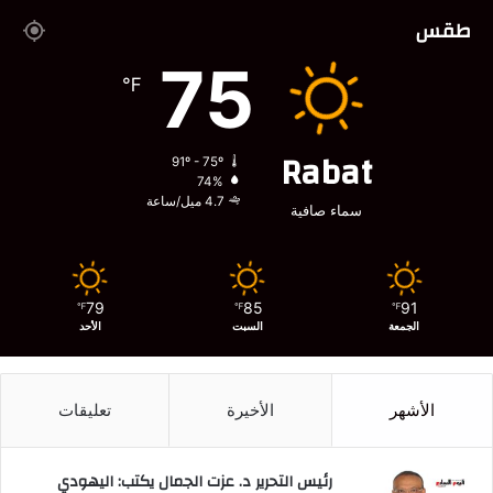
طقس
75
℉
Rabat
91º - 75º
74%
4.7 ميل/ساعة
سماء صافية
79
85
91
℉
℉
℉
الجمعة
السبت
الأحد
الأشهر
الأخيرة
تعليقات
رئيس التحرير د. عزت الجمال يكتب: اليهودي