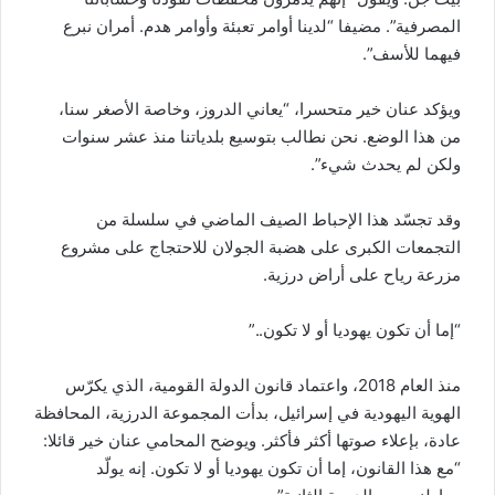
المصرفية”. مضيفا “لدينا أوامر تعبئة وأوامر هدم. أمران نبرع
فيهما للأسف”.
ويؤكد عنان خير متحسرا، “يعاني الدروز، وخاصة الأصغر سنا،
من هذا الوضع. نحن نطالب بتوسيع بلدياتنا منذ عشر سنوات
ولكن لم يحدث شيء”.
وقد تجسّد هذا الإحباط الصيف الماضي في سلسلة من
التجمعات الكبرى على هضبة الجولان للاحتجاج على مشروع
مزرعة رياح على أراض درزية.
“إما أن تكون يهوديا أو لا تكون..”
منذ العام 2018، واعتماد قانون الدولة القومية، الذي يكرّس
الهوية اليهودية في إسرائيل، بدأت المجموعة الدرزية، المحافظة
عادة، بإعلاء صوتها أكثر فأكثر. ويوضح المحامي عنان خير قائلا:
“مع هذا القانون، إما أن تكون يهوديا أو لا تكون. إنه يولّد