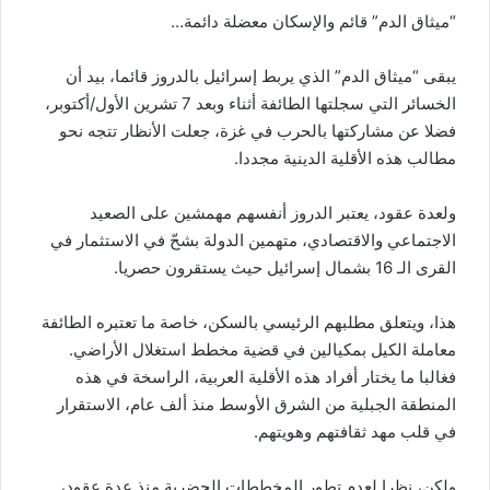
“ميثاق الدم” قائم والإسكان معضلة دائمة…
يبقى “ميثاق الدم” الذي يربط إسرائيل بالدروز قائما، بيد أن
الخسائر التي سجلتها الطائفة أثناء وبعد 7 تشرين الأول/أكتوبر،
فضلا عن مشاركتها بالحرب في غزة، جعلت الأنظار تتجه نحو
مطالب هذه الأقلية الدينية مجددا.
ولعدة عقود، يعتبر الدروز أنفسهم مهمشين على الصعيد
الاجتماعي والاقتصادي، متهمين الدولة بشحّ في الاستثمار في
القرى الـ 16 بشمال إسرائيل حيث يستقرون حصريا.
هذا، ويتعلق مطلبهم الرئيسي بالسكن، خاصة ما تعتبره الطائفة
معاملة الكيل بمكيالين في قضية مخطط استغلال الأراضي.
فغالبا ما يختار أفراد هذه الأقلية العربية، الراسخة في هذه
المنطقة الجبلية من الشرق الأوسط منذ ألف عام، الاستقرار
في قلب مهد ثقافتهم وهويتهم.
ولكن، نظرا لعدم تطور المخططات الحضرية منذ عدة عقود،