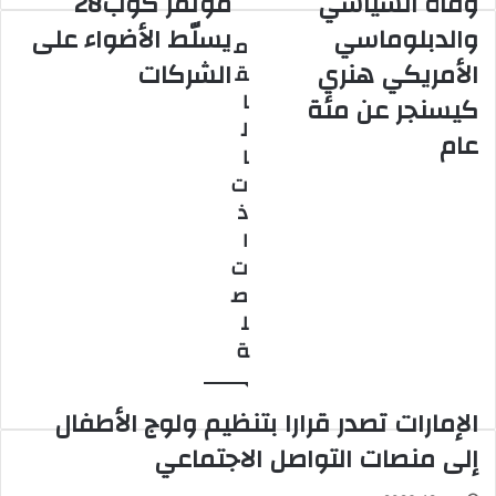
وفاة السياسي
مؤتمر كوب28
السياسي
كوب28
والدبلوماسي
يسلّط الأضواء على
م
والدبلوماسي
يسلّط
الأمريكي هنري
الشركات
ق
الأمريكي
الأضواء
هنري
على
ا
كيسنجر عن مئة
كيسنجر
الشركات
ل
عام
عن
ا
مئة
ت
عام
ذ
ا
ت
ص
ل
ة
الإمارات تصدر قرارا بتنظيم ولوج الأطفال
إلى منصات التواصل الاجتماعي