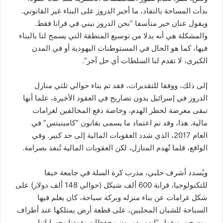
بدأت المساحة بالنفاد، ما أجبر الدروز على البناء غير القانوني.
ويقول عنان خير متأسفا “نحن الدروز نبني في قرانا فقط.
والمشكلة هي أنه بدلا من توسيع المنطقة التي يسمح لنا بالبناء
فيها، كما هو الحال في المستوطنات اليهودية أو في المدن
الكبرى، لا تقدم لنا السلطات أي حل آخر”.
إلى ذلك، ووفقا للتقديرات، فقد تم بناء حوالي ثلثي منازل
الدروز في إسرائيل بدون تصاريح في العقود الأخيرة، علما أنها
تبقى معرضة لخطر الهدم، وخاصة دفع المخالفين لغرامات
مالية. هذا، وقد تم اعتماد ما يسمى بقانون “كامينيتس” في
العام 2017، الذي شدد العقوبات المالية إلى حد كبير. وفي
الواقع، قلما تُهدم المنازل، لكن العقوبات المالية تُنفذ بصرامة.
ويُسدد أشرف حلبي، مدرب كرة السلة في جامعة حيفا
للتكنولوجيا، قرابة 600 ألف شيكل (حوالي 148 ألف دولار) على
شكل غرامات عن بناء منزله وبركة سباحة، كان يعلم فيها
السباحة للشبان المحليين، على قطعة أرض يمتلكها عند أطراف
بيت جن. ويقول “إنهم يدمرون محفظات نقودنا وحساباتنا