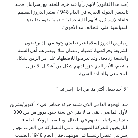
[ضد هذا القانون] لأنهم رأوا فيه خرقا للعقد مع إسرائيل. فمنذ
تأسيس الدولة العبرية في العام 1948، يعتبر الدروز أنفسهم
حلفاء لإسرائيل، لأنهم أقلية عرقية – دينية تقوم تقاليدها
السياسية على التحالف مع الأقوى”.
ويمارس الدروز إسلاما غير تقليدي وتوفيقي، إذ يرفضون
الشريعة وفرائضها، كصيام رمضان مثلا. ويعتبرهم أهل السنة
والشيعة زنادقة، وقد تعرضوا للاضطهاد على مر الزمن بشكل
منتظم، الأمر الذي عزز لديهم شكل من أشكال الانعزال
المجتمعي والعبادة السرية.
“لا أحد يفعل أكثر منا من أجل إسرائيل”
منذ الهجوم الدامي الذي شنته حركة حماس في 7 أكتوبر/تشرين
الأول الماضي، لقي ما لا يقل عن ستة جنود دروز من بين 390
جنديا إسرائيليا حتفهم في القتال. وبالنسبة لهؤلاء الحلفاء
التاريخيين للحركة الصهيونية، تمثل المشاركة في الحرب بجوار
إسرائيل عنصرا رئيسيا في هويتهم. ففي العام 1948، انضمت