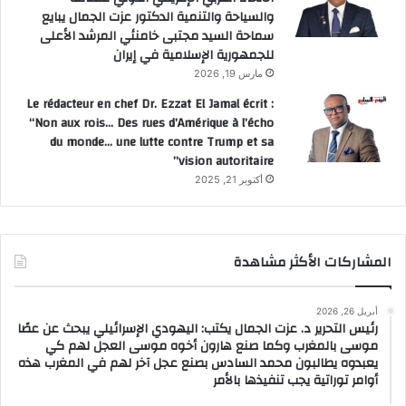
والسياحة والتنمية الدكتور عزت الجمال يبايع
سماحة السيد مجتبى خامنئي المرشد الأعلى
للجمهورية الإسلامية في إيران
مارس 19, 2026
Le rédacteur en chef Dr. Ezzat El Jamal écrit :
“Non aux rois… Des rues d’Amérique à l’écho
du monde… une lutte contre Trump et sa
vision autoritaire”
أكتوبر 21, 2025
المشاركات الأكثر مشاهدة
أبريل 26, 2026
رئيس التحرير د. عزت الجمال يكتب: اليهودي الإسرائيلي يبحث عن عصًا
موسى بالمغرب وكما صنع هارون أخوه موسى العجل لهم كي
يعبدوه يطالبون محمد السادس بصنع عجل آخر لهم في المغرب هذه
أوامر توراتية يجب تنفيذها بالأمر