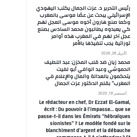
رئيس التحرير د. عزت الجمال يكتب: اليهودي
الإسرائيلي يبحث عن عصًا موسى بالمغرب
وكما صنع هارون أخوه موسى العجل لهم
كي يعبدوه يطالبون محمد السادس بصنع
عجل آخر لهم في المغرب هذه أوامر
توراتية يجب تنفيذها بالأمر
أبريل 26, 2026
محمد زيان ضد قلب المخزن: عبد اللطيف
الحموشي وعبد الوافي أبو لفيت
يتحكمون بالعدالة والمال والإعلام في
المغرب” بقلم الدكتور عزت الجمال
سبتمبر 19, 2025
Le rédacteur en chef, Dr Ezzat El-Gamal,
écrit : Du pouvoir à l’impasse… que se
passe-t-il dans les Émirats “hébraïques
sionistes” ? Le modèle fondé sur le
blanchiment d’argent et la débauche