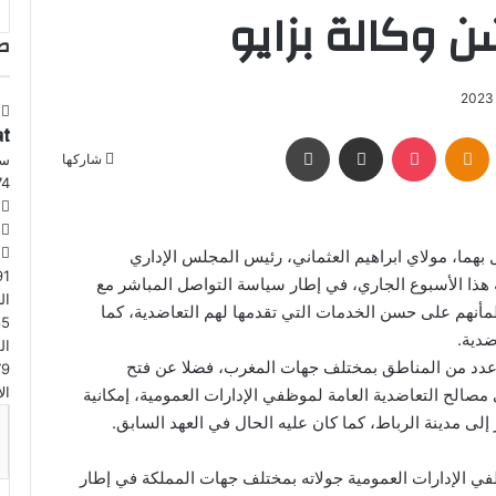
 وكالة بزايو
ط
at
Odnoklassniki
‫Pocket
مشاركة عبر البريد
طباعة
سم
شاركها
74
74º
بهما، مولاي ابراهيم العثماني، رئيس المجلس الإداري
91
 هذا الأسبوع الجاري، في إطار سياسة التواصل المباشر مع
ال
نهم على حسن الخدمات التي تقدمها لهم التعاضدية، كما
85
ضدية.
ال
رارعدد من المناطق بمختلف جهات المغرب، فضلا عن فتح
79
ال
 مصالح التعاضدية العامة لموظفي الإدارات العمومية، إمكانية
إلى مدينة الرباط، كما كان عليه الحال في العهد السابق.
ي الإدارات العمومية جولاته بمختلف جهات المملكة في إطار