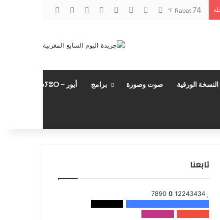
‫X
فيسبوك
‫YouTube
انستقرام
74
تسجيل الدخول
مقال عشوائي
إضافة عمود جانبي
الوضع المظلم
لة
Rabat
℉
النسخة الورقية
صوت وصورة
برامج
أيور – ⴰⵢⵓⵔ
تابعنا
7890
0
12243434
0
عائلة اليوم السابع المغربية
0
متابعون
0
متابعون
0
متابعون