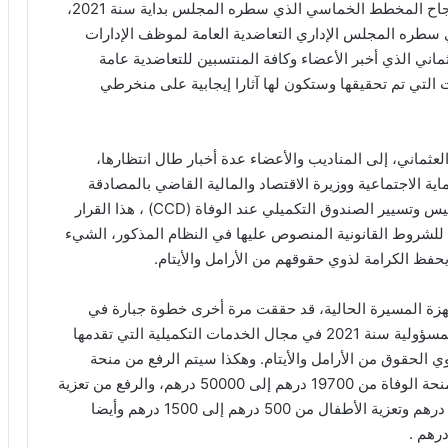
سياسة التواصل المباشر مع المناديب والمنخرطين لإنجاح المخطط الخماسي الذي سطره المجلس بداية سنة 2021،
سطره المجلس الإداري التعاضدية العامة لموظف الإدارات
ماني الذي أخبر الأعضاء وكافة المنتسبين للتعاضدية عامة
ت التي تم تحقيقها وستكون لها آثارا إيجابية على منخرطي
لعثماني، إلى المناديب والأعضاء عدة أخبار طال انتظارها،
ية الاجتماعية ووزيرة الاقتصاد والمالية القاضي بالمصادقة
على التعديلات المدخلة على النظام المحدد لكيفية تأسيس وتسيير الصندوق التكميلي عند الوفاة (CCD) ، هذا القرار
للشروط القانونية المنصوص عليها في النظام المذكور، الشيء
فظ الكرامة لذوي حقوقهم من الأرامل والأيتام.
جهزة المسيرة الحالية، قد حققت مرة أخرى خطوة جبارة في
مسار الإصلاحات الكبرى التي باشرتها منذ توليها دفة المسؤولية سنة 2021 في مجال الخدمات التكميلية التي تقدمها
 الحقوق من الأرامل والأيتام. وهكذا سيتم الرفع من منحة
التقاعد من 6500 درهم إلى 35000 درهم والرفع من منحة الوفاة من 19700 درهم إلى 50000 درهم، والرفع من تعزية
زوج المنخرطة أو المنخرط من 2000 درهم إلى 4000 درهم وتعزية الأطفال من 500 درهم إلى 1500 درهم وأيضا