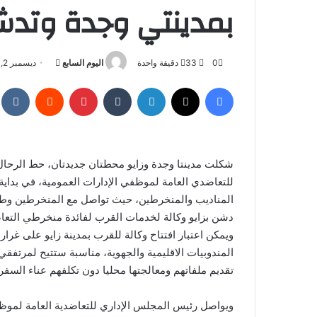
بمدينتي وجدة وتدشن
أرسل
0
33
دقيقة واحدة
اليوم السابع
ديسمبر 2, 2023
بريدا
فيسبوك
‫X
لينكدإن
بينتيريست
إلكترونيا
شكلت مدينتا وجدة وزايو محطتان جديدتان، حط الرحال 
للتعاضدي العامة لموظفي الإدارات العمومية، في بداية
المناديب والمنخرطين، حيث تواصل مع المنخرطين وطمأ
دشن بزايو وكالة لخدمات القرب لفائدة منخرطي التعا
ويمكن اعتبار افتتاح وكالة للقرب بمدينة زايو على غ
المندوبيات الاقليمية والجهوية، مناسبة ستتيح لمرتفقي
تقديم ملفاتهم ومعالجتها محليا دون تكلفهم عناء السفر 
ويواصل رئيس المجلس الإداري للتعاضدية العامة لموظف