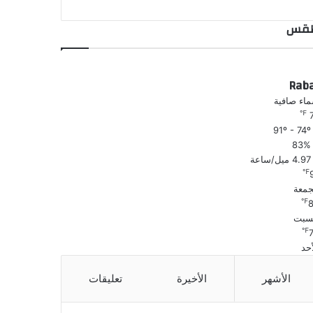
قس
Rab
اء صافية
℉
91º - 
83%
4.97 ميل/ساعة
℉
جمعة
℉
سبت
℉
أحد
الأشهر
الأخيرة
تعليقات