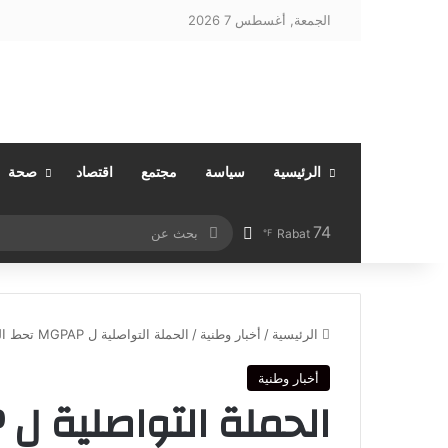
الجمعة, أغسطس 7 2026
الرئيسية
سياسة
مجتمع
اقتصاد
صحة
74
بحث
مقال عشوائي
Rabat
℉
عن
الرئيسية
/
أخبار وطنية
/
الحملة التواصلية ل MGPAP تحط الرحال بمدينتي وجدة وتدشن وكالة بزايو
أخبار وطنية