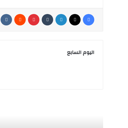
فيسبوك
‫X
لينكدإن
بينتيريست
اليوم السابع
أق