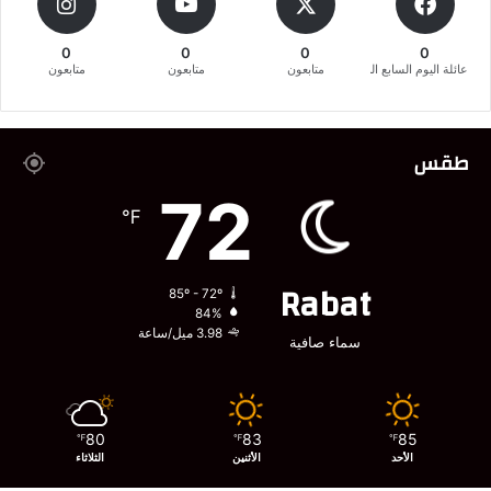
0
0
0
0
عائلة اليوم السابع المغربية
متابعون
متابعون
متابعون
طقس
72
℉
Rabat
85º - 72º
84%
3.98 ميل/ساعة
سماء صافية
80
83
85
℉
℉
℉
الأحد
الأثنين
الثلاثاء