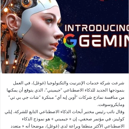
إلكترونيا
شرعت شركة خدمات الإنترنيت والتكنولوجيا (غوغل)، في العمل
بنموذجها الجديد للذكاء الاصطناعي “جيميني”، الذي يتوقع أن يمكنها
من منافسة نماذج شركات “أوبن إيه آي” مبتكرة “شات جي بي تي”
ومايكروسوفت.
وقال نائب رئيس مختبر أبحاث الذكاء الاصطناعي التابع للشركة، إيلي
كولينز، في مؤتمر صحفي، إن « جيميني » هو نموذج الذكاء
الاصطناعي الأكثر منطقا وبراعة لدى (غوغل)، موضحا أنه « متعدد