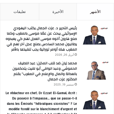
الأشهر
الأخيرة
تعليقات
رئيس التحرير د. عزت الجمال يكتب: اليهودي
الإسرائيلي يبحث عن عصًا موسى بالمغرب وكما
صنع هارون أخوه موسى العجل لهم كي يعبدوه
يطالبون محمد السادس بصنع عجل آخر لهم في
المغرب هذه أوامر توراتية يجب تنفيذها بالأمر
أبريل 26, 2026
محمد زيان ضد قلب المخزن: عبد اللطيف
الحموشي وعبد الوافي أبو لفيت يتحكمون
بالعدالة والمال والإعلام في المغرب” بقلم
الدكتور عزت الجمال
سبتمبر 19, 2025
Le rédacteur en chef, Dr Ezzat El-Gamal, écrit :
Du pouvoir à l’impasse… que se passe-t-il
dans les Émirats “hébraïques sionistes” ? Le
modèle fondé sur le blanchiment d’argent et