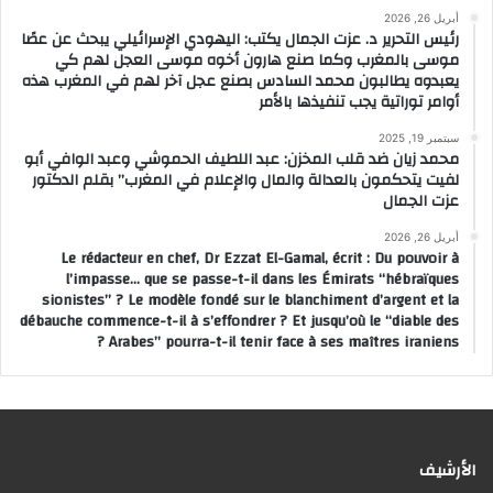
أبريل 26, 2026
رئيس التحرير د. عزت الجمال يكتب: اليهودي الإسرائيلي يبحث عن عصًا
موسى بالمغرب وكما صنع هارون أخوه موسى العجل لهم كي
يعبدوه يطالبون محمد السادس بصنع عجل آخر لهم في المغرب هذه
أوامر توراتية يجب تنفيذها بالأمر
سبتمبر 19, 2025
محمد زيان ضد قلب المخزن: عبد اللطيف الحموشي وعبد الوافي أبو
لفيت يتحكمون بالعدالة والمال والإعلام في المغرب” بقلم الدكتور
عزت الجمال
أبريل 26, 2026
Le rédacteur en chef, Dr Ezzat El-Gamal, écrit : Du pouvoir à
l’impasse… que se passe-t-il dans les Émirats “hébraïques
sionistes” ? Le modèle fondé sur le blanchiment d’argent et la
débauche commence-t-il à s’effondrer ? Et jusqu’où le “diable des
Arabes” pourra-t-il tenir face à ses maîtres iraniens ?
الأرشيف