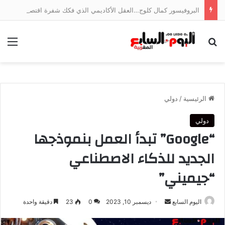
البروفيسور كمال كلوج…العقل الأكاديمي الذي فكك شفرة اقتصاد الخدمات وجسر الهوة بين ضفتي المتوسط
بحث عن
الق
الرئيسية
/
دولي
دولي
“Google” تبدأ العمل بنموذجها
الجديد للذكاء الاصطناعي
“جيميني”
أرسل
اليوم السابع
ديسمبر 10, 2023
0
23
دقيقة واحدة
بريدا