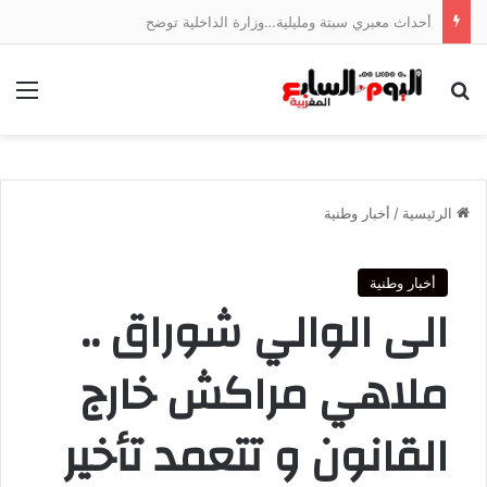
أحداث معبري سبتة ومليلية…وزارة الداخلية توضح
بحث عن
الق
الرئيسية
/
أخبار وطنية
أخبار وطنية
الى الوالي شوراق ..
ملاهي مراكش خارج
القانون و تتعمد تأخير