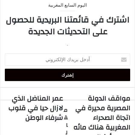
اليوم السابع المغربية
اشترك في قائمتنا البريدية للحصول
على التحديثات الجديدة
.
أدخل
بريدك
الإلكتروني
مواقف الدولة
عمر المناضل الذي
مواقف
عمر
الدولة
المناضل
المصرية محيرة في
لازال حيا في قلوب
م
المصرية
الذي
اتجاة الصحراء
شرفاء الوطن
ق
محيرة
لازال
في
حيا
ا
المغربية هناك مائه
اتجاة
في
ل
الصحراء
قلوب