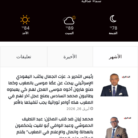
سماء صافية
84
89
78
℉
℉
℉
الجمعة
السبت
الأحد
الأشهر
الأخيرة
تعليقات
رئيس التحرير د. عزت الجمال يكتب: اليهودي
الإسرائيلي يبحث عن عصًا موسى بالمغرب وكما
صنع هارون أخوه موسى العجل لهم كي يعبدوه
يطالبون محمد السادس بصنع عجل آخر لهم في
المغرب هذه أوامر توراتية يجب تنفيذها بالأمر
أبريل 26, 2026
محمد زيان ضد قلب المخزن: عبد اللطيف
الحموشي وعبد الوافي أبو لفيت يتحكمون
بالعدالة والمال والإعلام في المغرب” بقلم