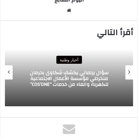
موقع
الويب
أقرأ التالي
أخبار وطنية
سؤال برلماني يكشف شكاوى بحرمان
منخرطي مؤسسة الأعمال الاجتماعية
للكهرباء والماء من خدمات “COS’ONE”