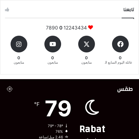
تابعنا
7890
0
12243434
0
0
0
0
عائلة اليوم السابع المغربية
متابعون
متابعون
متابعون
طقس
79
℉
Rabat
79º - 78º
76%
2.46 ميل/ساعة