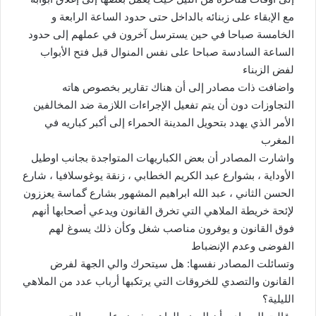
مع الإبقاء على زبنائه بالداخل حتى حدود الساعة الرابعة و
الخامسة صباحا في حين يسترسل آخرون في عملهم إلى حدود
الساعة السادسة صباحا على نفس المنوال قبل فتح الأبواب
لفض الزبناء
واضافت ذات مصادر إلى أن هناك تقارير بخصوص هاته
التجاوزات دون أن يتم تفعيل الإجراءات اللازمة ضد المخالفين
الأمر الذي يهدد بتحويل المدينة الحمراء إلى أكبر كباريه في
المغرب
واشارت المصادر أن بعض الكباريهات المتواجدة بجانب اوطيل
الأوداية ، بشوارع عبد الكريم الخطابي ، زنقة يوغوسلافيا ، شارع
الحسن الثاني ، عبد الله ابراهيم المشهور بشارع گماسة يعززون
لإئحة خريطة الملاهي التي تخرق القانون ويدعي أصحابها أنهم
فوق القانون و يوفرون مناصب شغل وكأن ذلك يسوغ لهم
الفوضى وعدم الإنضباط
وتسائلت المصادر نفسها: هل سيتحرك والي الجهة لفرض
القانون والتصدي للخروقات التي يرتكبها أرباب عدد من الملاهي
الليلية؟