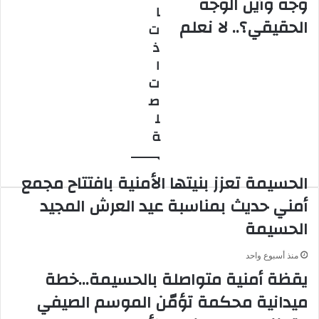
وجه وأين الوجه
ا
المغربية
شرفاء
الحقيقي؟.. لا نعلم
ت
هناك
الوطن
ذ
مائه
وجه
ا
وأين
ت
الوجه
ص
الحقيقي؟..
ل
لا
ة
نعلم
الحسيمة تعزز بنيتها الأمنية بافتتاح مجمع
أمني حديث بمناسبة عيد العرش المجيد
الحسيمة
منذ أسبوع واحد
يقظة أمنية متواصلة بالحسيمة…خطة
ميدانية محكمة تؤمّن الموسم الصيفي