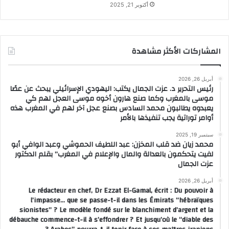
أكتوبر 21, 2025
المشاركات الأكثر مشاهدة
أبريل 26, 2026
رئيس التحرير د. عزت الجمال يكتب: اليهودي الإسرائيلي يبحث عن عصًا
موسى بالمغرب وكما صنع هارون أخوه موسى العجل لهم كي
يعبدوه يطالبون محمد السادس بصنع عجل آخر لهم في المغرب هذه
أوامر توراتية يجب تنفيذها بالأمر
سبتمبر 19, 2025
محمد زيان ضد قلب المخزن: عبد اللطيف الحموشي وعبد الوافي أبو
لفيت يتحكمون بالعدالة والمال والإعلام في المغرب” بقلم الدكتور
عزت الجمال
أبريل 26, 2026
Le rédacteur en chef, Dr Ezzat El-Gamal, écrit : Du pouvoir à
l’impasse… que se passe-t-il dans les Émirats “hébraïques
sionistes” ? Le modèle fondé sur le blanchiment d’argent et la
débauche commence-t-il à s’effondrer ? Et jusqu’où le “diable des