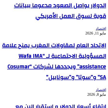
الدولار يواصل الصعود مدعوما ببيانات
قوية لسوق العمل الأمريكي
اقتصاد
مايو 11, 2026
الاتحاد العام لمقاولات المغرب يمنح علامة
المسؤولية الاجتماعية لـ “Wafa IMA
assistance” ويجددها لشركات “Cosumar
SA” و”سوتا” و”سونابيل”
اقتصاد
مايو 8, 2026
ارتفاع أسعار الدولار و استقرار الين مع