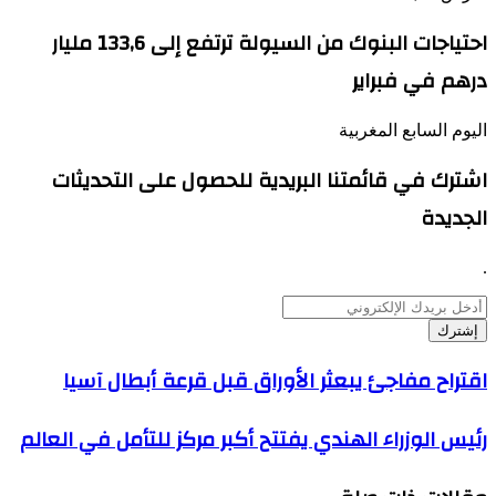
احتياجات البنوك من السيولة ترتفع إلى 133,6 مليار
درهم في فبراير
اليوم السابع المغربية
اشترك في قائمتنا البريدية للحصول على التحديثات
الجديدة
.
أدخل
بريدك
الإلكتروني
اقتراح
اقتراح مفاجئ يبعثر الأوراق قبل قرعة أبطال آسيا
مفاجئ
يبعثر
رئيس
رئيس الوزراء الهندي يفتتح أكبر مركز للتأمل في العالم
الأوراق
الوزراء
قبل
الهندي
قرعة
يفتتح