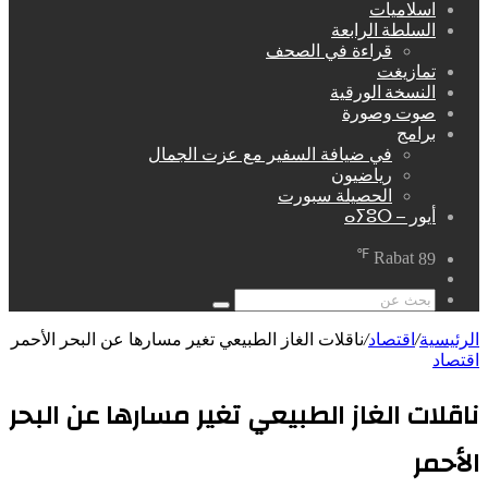
اسلاميات
السلطة الرابعة
قراءة في الصحف
تمازيغت
النسخة الورقية
صوت وصورة
برامج
في ضيافة السفير مع عزت الجمال
رياضيون
الحصيلة سبورت
أيور – ⴰⵢⵓⵔ
℉
Rabat
89
مقال
عشوائي
بحث
عن
الرئيسية
/
اقتصاد
/
ناقلات الغاز الطبيعي تغير مسارها عن البحر الأحمر
اقتصاد
ناقلات الغاز الطبيعي تغير مسارها عن البحر
الأحمر