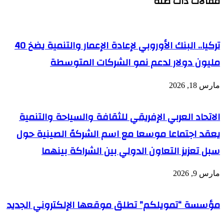
مقالات ذات صلة
أبطال
أكبر
آسيا
مركز
للتأمل
في
تركيا.. البنك الأوروبي لإعادة الإعمار والتنمية يضخ 40
العالم
مليون دولار لدعم نمو الشركات المتوسطة
مارس 18, 2026
الاتحاد العربي الإفريقي للثقافة والسياحة والتنمية
يعقد اجتماعا موسعا مع اسم الشركهً الصينية حول
سبل تعزيز التعاون الدولي بين الشراكة بينهما
مارس 9, 2026
مؤسسة “تمويلكم” تطلق موقعها الإلكتروني الجديد