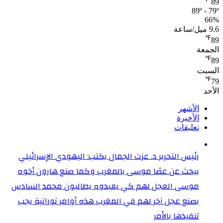
89
89º - 79º
66%
9.6 ميل/ساعة
℉
89
الجمعة
℉
89
السبت
℉
79
الأحد
الأشهر
الأخيرة
تعليقات
رئيس التحرير د. عزت الجمال يكتب: اليهودي الإسرائيلي
يبحث عن عصًا موسى بالمغرب وكما صنع هارون أخوه
موسى العجل لهم كي يعبدوه يطالبون محمد السادس
بصنع عجل آخر لهم في المغرب هذه أوامر توراتية يجب
تنفيذها بالأمر