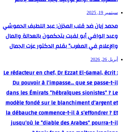
سبتمبر 19, 2025
محمد زيان ضد قلب المخزن: عبد اللطيف الحموشي
وعبد الوافي أبو لفيت يتحكمون بالعدالة والمال
والإعلام في المغرب” بقلم الدكتور عزت الجمال
أبريل 26, 2026
Le rédacteur en chef, Dr Ezzat El-Gamal, écrit :
Du pouvoir à l’impasse… que se passe-t-il
dans les Émirats “hébraïques sionistes” ? Le
modèle fondé sur le blanchiment d’argent et
la débauche commence-t-il à s’effondrer ? Et
jusqu’où le “diable des Arabes” pourra-t-il