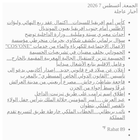
الجمعة, أغسطس 7 2026
أخبار عاجلة
كأس أمم إفريقيا للسيدات…اكتمال عقد ربع النهائي ولبؤات
الأطلس أمام جنوب إفريقيا بعيون المونديال
أحداث معبري سبتة ومليلية…وزارة الداخلية توضح
سؤال برلماني يكشف شكاوى بحرمان منخرطي مؤسسة
الأعمال الاجتماعية للكهرباء والماء من خدمات “COS’ONE”
الحموداني يخلف مضيان في تشريعيات الحسيمة
الحسيمة تتزين لاستقبال الجالية المغربية المقيمة بالخارج…
وعامل الإقليم يتابع الأشغال ميدانياً
إعلان عن ميلاد فرع قانوني جديد…إصدار أكاديمي يدعو إلى
تأسيس “القانون الدولي الخاص المسطري” بالمغرب
فاجعة بشاطئ رحاش…مصرع أربعيني من مدينة العرائش
غرقًا وسط أجواء من الحزن
إطلاق إسم ترامب على طريق تيزنيت–الداخل
عيد العرش …أمير المؤمنين جلالة الملك يترأس حفل الولاء
بالقصر الملكي بتطوان
نائب بريطاني…الخطاب الملكي خارطة طريق لتسريع تقدم
المملكة
℉
Rabat
89
فيسبوك