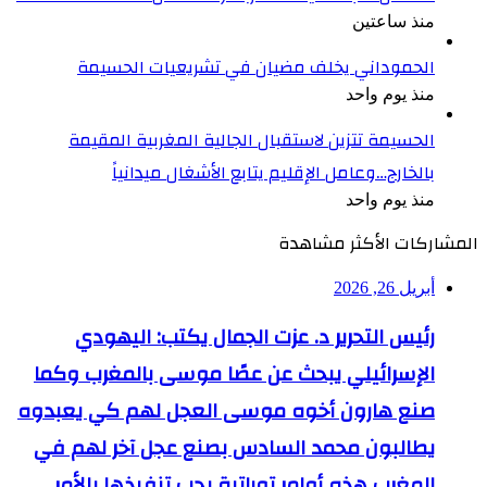
منذ ساعتين
الحموداني يخلف مضيان في تشريعيات الحسيمة
منذ يوم واحد
الحسيمة تتزين لاستقبال الجالية المغربية المقيمة
بالخارج…وعامل الإقليم يتابع الأشغال ميدانياً
منذ يوم واحد
المشاركات الأكثر مشاهدة
أبريل 26, 2026
رئيس التحرير د. عزت الجمال يكتب: اليهودي
الإسرائيلي يبحث عن عصًا موسى بالمغرب وكما
صنع هارون أخوه موسى العجل لهم كي يعبدوه
يطالبون محمد السادس بصنع عجل آخر لهم في
المغرب هذه أوامر توراتية يجب تنفيذها بالأمر