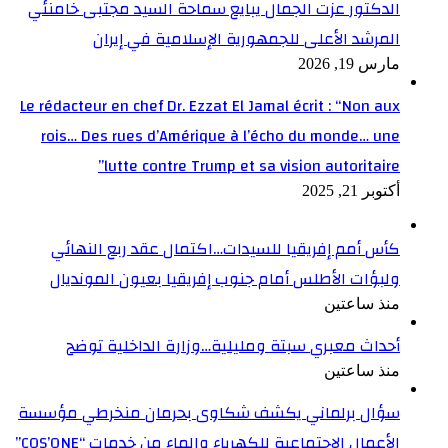
الدكتور عزت الجمال يبايع سماحة السيد مجتبى خامنئي
المرشد الأعلى للجمهورية الإسلامية في إيران
مارس 19, 2026
Le rédacteur en chef Dr. Ezzat El Jamal écrit : “Non aux
rois… Des rues d’Amérique à l’écho du monde… une
lutte contre Trump et sa vision autoritaire”
أكتوبر 21, 2025
كأس أمم إفريقيا للسيدات…اكتمال عقد ربع النهائي
ولبؤات الأطلس أمام جنوب إفريقيا بعيون المونديال
منذ ساعتين
أحداث معبري سبتة ومليلية…وزارة الداخلية توضح
منذ ساعتين
سؤال برلماني يكشف شكاوى بحرمان منخرطي مؤسسة
الأعمال الاجتماعية للكهرباء والماء من خدمات “COS’ONE”