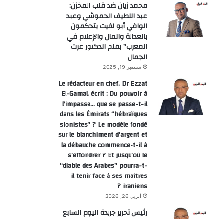
محمد زيان ضد قلب المخزن:
عبد اللطيف الحموشي وعبد
الوافي أبو لفيت يتحكمون
بالعدالة والمال والإعلام في
المغرب” بقلم الدكتور عزت
الجمال
سبتمبر 19, 2025
Le rédacteur en chef, Dr Ezzat
El-Gamal, écrit : Du pouvoir à
دولي
l’impasse… que se passe-t-il
dans les Émirats “hébraïques
منذ أسبوعين
sionistes” ? Le modèle fondé
الرئيس الغاني يبعث تحياته الأخو
sur le blanchiment d’argent et
la débauche commence-t-il à
ويعرب عن ارتياحه للتقدم المحرز
s’effondrer ? Et jusqu’où le
“diable des Arabes” pourra-t-
الثنائي مع المغ
il tenir face à ses maîtres
iraniens ?
أبريل 26, 2026
رئيس تحرير جريدة اليوم السابع
يوليو 7, 2026
يوليو 7, 2026