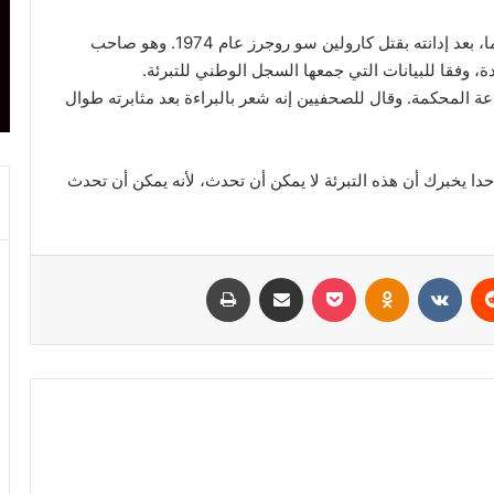
وكان سيمونز في السجن لمدة 48 عاما وشهرا و18 يوما، بعد إدانته بقتل كارولين سو روجرز عام 1974. وهو صاحب
ة، وفقا للبيانات التي جمعها السجل الوطني للتبرئة.
عة المحكمة. وقال للصحفيين إنه شعر بالبراءة بعد مثابرته طوال
حدا يخبرك أن هذه التبرئة لا يمكن أن تحدث، لأنه يمكن أن تحدث
ريست
Odnoklassniki
‫Pocket
مشاركة عبر البريد
طباعة