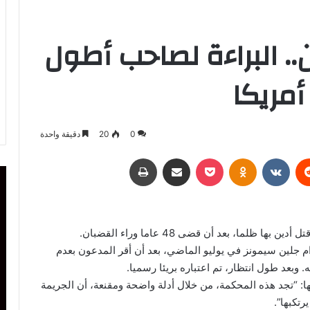
ان.. البراءة لصاحب أطول
أمريكا
0
20
دقيقة واحدة
ريست
Odnoklassniki
‫Pocket
مشاركة عبر البريد
طباعة
م جلين سيمونز في يوليو الماضي، بعد أن أقر المدعون بعدم
 وبعد طول انتظار، تم اعتباره بريئا رسميا.
: “تجد هذه المحكمة، من خلال أدلة واضحة ومقنعة، أن الجريمة
تكبها”.