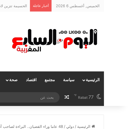
الخميس, أغسطس 6 2026
أخبار عاجلة
الرئيسية
سياسة
مجتمع
اقتصاد
صحة
℉
77
مقال عشوائي
Rabat
الرئيسية
/
دولي
/
48 عاما وراء القضبان.. البراءة لصاحب أطول حكم ظالم في تاريخ أمريكا