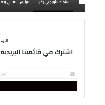
نائب بريطاني…الخطاب الملكي خارطة طريق لتسريع تقدم المملكة
الاتحاد الأوروبي يفرض رسوما جمركية لمكافحة الإغراق على منتجات صينية
الرئيس الغاني يبعث تحياته الأخوية إلى جلالة ال
اليوم 
اشترك في قائمتنا البريدية
أدخل
بريدك
الإلكتروني