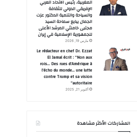
إضراب عام في البنوك التونسية يشل معاملات المواطنين ويتسبب في تداعيات اقتصادية
“سبيس إكس” تطلق 81 قمرا صناعيا جديدا
وزارة الداخلية تعلن حصيلة ضحايا انفجاري دمشق
المغربية، رئيس الاتحاد العربي
الإفريقي الدولي للثقافة
والسياحة والتنمية الدكتور عزت
الجمال يبايع سماحة السيد
مجتبى خامنئي المرشد الأعلى
للجمهورية الإسلامية في إيران
مارس 19, 2026
Le rédacteur en chef Dr. Ezzat
El Jamal écrit : “Non aux
rois… Des rues d’Amérique à
l’écho du monde… une lutte
contre Trump et sa vision
autoritaire”
أكتوبر 21, 2025
المشاركات الأكثر مشاهدة