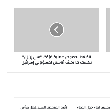
الضغط
بخصوص
عملية
غزة"..
"سي
إن
إن"
تكشف
ما
الضغط بخصوص عملية غزة".. "سي إن إن"
يخبئه
تكشف ما يخبئه أوستن لمسؤولي إسرائيل
أوستن
لمسؤولي
إسرائيل
جنيف لقاء حول الذكاء
الأمم المتحدة…السيد هلال يترأس