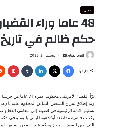
دولي
48 عاما وراء القضب
حكم ظالم في تاريخ 
أرسل
اليوم السابع
ديسمبر 21, 2023
بريدا
فيسبوك
‫X
لينكدإن
بينتي
إلكترونيا
شاركها
برّأ القضاء الأمريكي محكوما عمره 71 عاما من جريمة قتل أدين بها ظلما، بعد أن قضى 48 عاما وراء القضبان.
وتم إطلاق سراح السجين السابق المحكوم عليه بالإعدا
تسليم الأدلة الرئيسية في قضيته إلى محامي الدفاع عنه.
وكتبت قاضية مقاطعة أوكلاهوما إيمي بالومبو في حكمها
التي أدين السيد سيمونز وحكم عليه وسجن بسببها، لم ير