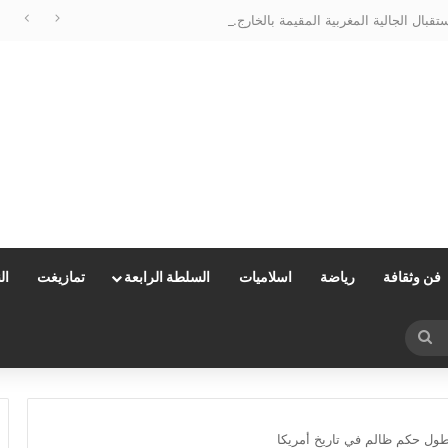
الحسيمة تتزين لاستقبال الجالية المغربية المقيمة بالخارج…وعامل الإقليم يتابع الأشغال ميدانياً
فن وثقافة
رياضة
اسلاميات
السلطة الرابعة
تمازيغت
ال
بحث
عن