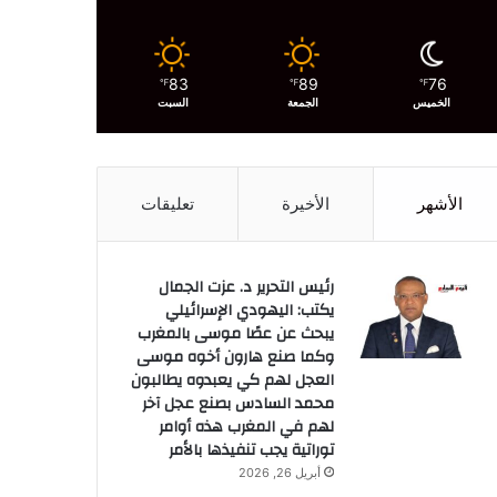
83
89
76
℉
℉
℉
الخميس
الجمعة
السبت
الأشهر
الأخيرة
تعليقات
رئيس التحرير د. عزت الجمال
يكتب: اليهودي الإسرائيلي
يبحث عن عصًا موسى بالمغرب
وكما صنع هارون أخوه موسى
العجل لهم كي يعبدوه يطالبون
محمد السادس بصنع عجل آخر
لهم في المغرب هذه أوامر
توراتية يجب تنفيذها بالأمر
أبريل 26, 2026