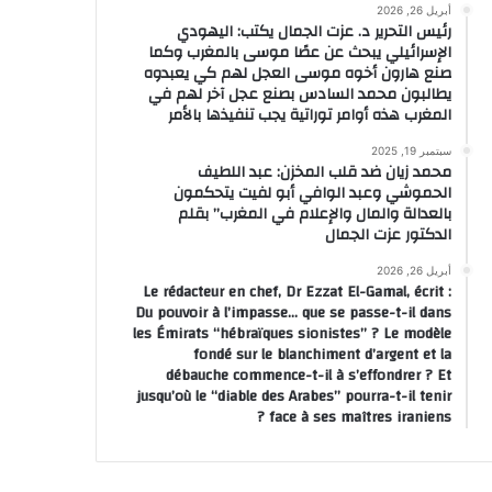
أبريل 26, 2026
رئيس التحرير د. عزت الجمال يكتب: اليهودي
الإسرائيلي يبحث عن عصًا موسى بالمغرب وكما
صنع هارون أخوه موسى العجل لهم كي يعبدوه
يطالبون محمد السادس بصنع عجل آخر لهم في
المغرب هذه أوامر توراتية يجب تنفيذها بالأمر
سبتمبر 19, 2025
محمد زيان ضد قلب المخزن: عبد اللطيف
الحموشي وعبد الوافي أبو لفيت يتحكمون
بالعدالة والمال والإعلام في المغرب” بقلم
الدكتور عزت الجمال
أبريل 26, 2026
Le rédacteur en chef, Dr Ezzat El-Gamal, écrit :
Du pouvoir à l’impasse… que se passe-t-il dans
les Émirats “hébraïques sionistes” ? Le modèle
fondé sur le blanchiment d’argent et la
débauche commence-t-il à s’effondrer ? Et
jusqu’où le “diable des Arabes” pourra-t-il tenir
face à ses maîtres iraniens ?