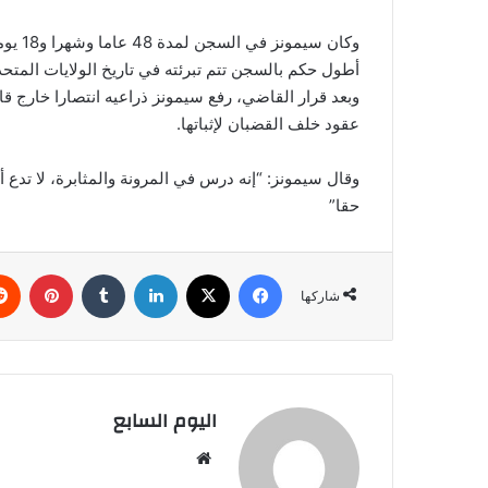
أطول حكم بالسجن تتم تبرئته في تاريخ الولايات المتحد
وبعد قرار القاضي، رفع سيمونز ذراعيه انتصارا خارج قا
عقود خلف القضبان لإثباتها.
وقال سيمونز: “إنه درس في المرونة والمثابرة، لا تدع أ
حقا”
فيسبوك
‫X
لينكدإن
بينتي
شاركها
اليوم السابع
موقع
الويب