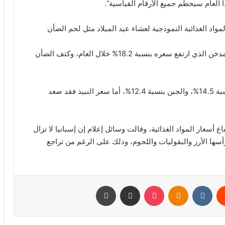
د الغذائية النموذجية لعشاء عيد الميلاد مثل لحم الضأن
وأشارت إلى أن أغلى المنتجات هي سمك السلمون المدخن الذي ارتفع سعره بنسبة 18.2% خلال العام، وكتف الضأن
كما ارتفعت أسعار البطاطس (بطابا) بشكل ملحوظ بنسبة 14.5%، والجبن بنسبة 12.4%، أما سعر النبيذ فقد صعد
ع أسعار المواد الغذائية، وقالت وسائل إعلام إن إسبانيا لا تزال
أسها الأرز والبقوليات واللحوم، وذلك على الرغم من تراجع
يست
Odnoklassniki
‫Pocket
مشاركة عبر البريد
طباعة