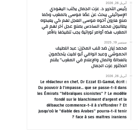
أبريل 26, 2026
رئيس التحرير د. عزت الجمال يكتب: اليهودي
الإسرائيلي يبحث عن عصًا موسى بالمغرب وكما
صنع هارون أخوه موسى العجل لهم كي يعبدوه
يطالبون محمد السادس بصنع عجل آخر لهم في
المغرب هذه أوامر توراتية يجب تنفيذها بالأمر
مارس 16, 2026
مارس 13, 2026
مارس 7, 2026
عيد ميلاد سعيد للوسيم علي مقدمي حميد
تأخرا صرف الإعانات المخصصة لفائدة الجمعيات التي تأطر الأطفال في وضعية إعاقة تصل البرلمان
سبتمبر 19, 2025
محمد زيان ضد قلب المخزن: عبد اللطيف
الحموشي وعبد الوافي أبو لفيت يتحكمون
بالعدالة والمال والإعلام في المغرب” بقلم
الدكتور عزت الجمال
أبريل 26, 2026
Le rédacteur en chef, Dr Ezzat El-Gamal, écrit :
Du pouvoir à l’impasse… que se passe-t-il dans
les Émirats “hébraïques sionistes” ? Le modèle
fondé sur le blanchiment d’argent et la
débauche commence-t-il à s’effondrer ? Et
jusqu’où le “diable des Arabes” pourra-t-il tenir
face à ses maîtres iraniens ?