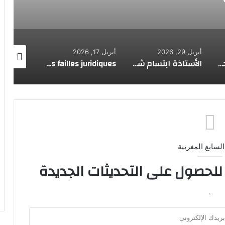
أبريل 17, 2026
أبريل 16, 2026
الأستاذة ابتسام شملال… رسالة تربوية تنبض بالعطاء وتصنع الفرح في قلوب التلاميذ
Scandale des mariages blancs au Cap-Vert : un réseau organisé manipule la nationalité et exploite les failles juridiques
تهنئة بمناسبة عيد ميلاد زميلنا الصحفي فكري ولدعلي
السابع المغربية
 للحصول على التحديثات الجديدة
.