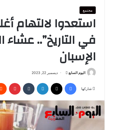
مجتمع
استعدوا لالتهام أغل
في التاريخ”.. عشاء
الإسبان
أرسل
اليوم السابع
ديسمبر 22, 2023
بريدا
فيسبوك
‫X
لينكدإن
بينتير
إلكترونيا
شاركها