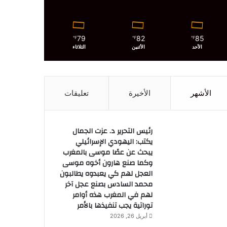
79
82
85
℉
℉
℉
الأحد
الأثنين
الثلاثاء
الأشهر
الأخيرة
تعليقات
رئيس التحرير د. عزت الجمال
يكتب: اليهودي الإسرائيلي
يبحث عن عصًا موسى بالمغرب
وكما صنع هارون أخوه موسى
العجل لهم كي يعبدوه يطالبون
محمد السادس بصنع عجل آخر
لهم في المغرب هذه أوامر
توراتية يجب تنفيذها بالأمر
أبريل 26, 2026