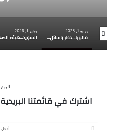
يونيو 1, 2026
يونيو 1, 2026
أبريل 29, 2026
التعرض لدخان حرائق الغابات أثناء الحمل قد يزيد من خطر الإصابة بالتوحد
ماليزيا…حظر وسائل التواصل الاجتماعي على الأطفال دون 16 عاما
السويد…هيئة الصحة العامة تحث الأهالي على ترك هواتفهم جانبا في حضور أطفالهم
اليوم 
اشترك في قائمتنا البريدية
أدخل
بريدك