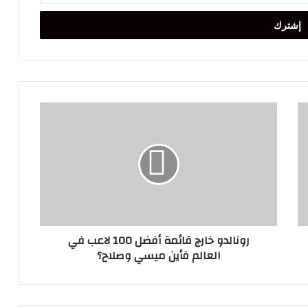
رونالدو
خارج
قائمة
أفضل
100
لاعب
في
العالم
فأين
رونالدو خارج قائمة أفضل 100 لاعب في
ميسي
العالم فأين ميسي وصلاح؟
وصلاح؟