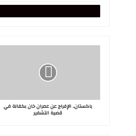
الإلكتروني
باكستان..
الإفراج
عن
عمران
خان
بكفالة
في
قضية
التشفير
باكستان.. الإفراج عن عمران خان بكفالة في
قضية التشفير