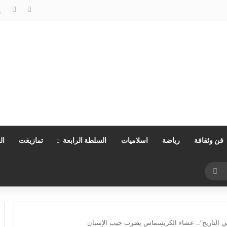
البروفيسور كمال كلوج…العقل الأكاديمي الذي فكك شفرة اقتصاد الخدمات وجسر الهوة بين ضفتي المتوسط
فن وثقافة
رياضة
اسلاميات
السلطة الرابعة
تمازيغت
ال
بحث
عن
د في التاريخ”.. عشاء الكريسماس يضرب جيب الإسبان