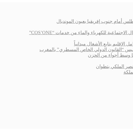
لس أمام جنوب إفريقيا بعيون المونديال
اعية للكهرباء والماء من خدمات “COS’ONE”
الإقليم يتابع الأشغال ميدانياً
أسيس “القانون الدولي الخاص المسطري” بالمغرب
 وسط أجواء من الحزن
قصر الملكي بتطوان
ملكة