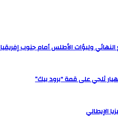
النهائي ولبؤات الأطلس أمام جنوب إفريقيا 
ار ثلجي على قمة “برود بيك”
يا الإيطالي