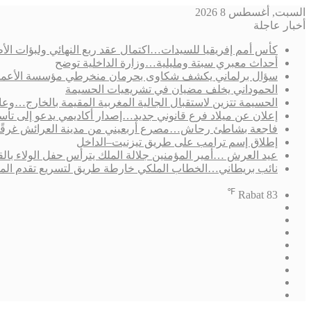
السبت, أغسطس 8 2026
أخبار عاجلة
كأس أمم إفريقيا للسيدات…اكتمال عقد ربع النهائي ولبؤات الأط
أحداث معبري سبتة ومليلية…وزارة الداخلية توضح
سؤال برلماني يكشف شكاوى بحرمان منخرطي مؤسسة الأعمال الاجتم
الحموداني يخلف مضيان في تشريعيات الحسيمة
الحسيمة تتزين لاستقبال الجالية المغربية المقيمة بالخارج…وعامل 
إعلان عن ميلاد فرع قانوني جديد…إصدار أكاديمي يدعو إلى ت
فاجعة بشاطئ رحاش…مصرع أربعيني من مدينة العرائش غرقًا
إطلاق إسم ترامب على طريق تيزنيت–الداخل
عيد العرش …أمير المؤمنين جلالة الملك يترأس حفل الولاء بال
نائب بريطاني…الخطاب الملكي خارطة طريق لتسريع تقدم الم
℉
Rabat
83
فيسبوك
‫X
‫YouTube
انستقرام
تسجيل
مقال
الدخول
إضافة
عشوائي
الوضع
عمود
المظلم
جانبي