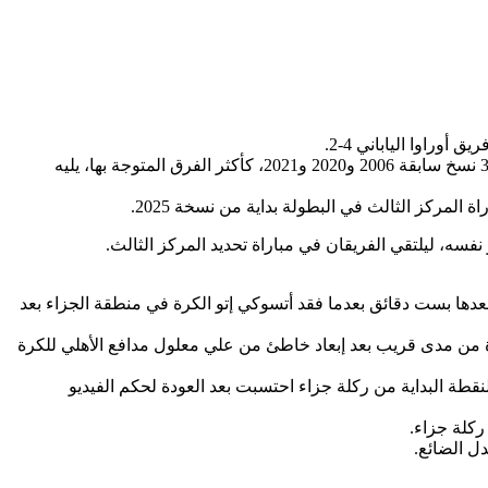
وحقق الأهلي المصري بهذا الفوز إنجازا جديدا في البطولة، بعد التتويج بالميدالية البرونزية للمرة الرابعة في تاريخه، والتي سبق أن توج بها في 3 نسخ سابقة 2006 و2020 و2021، كأكثر الفرق المتوجة بها، يليه
 المركز الثالث في البطولة بداية من نسخة 2025.
سي تاو الهدف الثاني بعدها بست دقائق بعدما فقد أتسوكي إتو الكرة في منطقة الجزاء بعد
 من مدى قريب بعد إبعاد خاطئ من علي معلول مدافع الأهلي للكرة
لنقطة البداية من ركلة جزاء احتسبت بعد العودة لحكم الفيديو
ركلة جزاء.
ل الضائع.