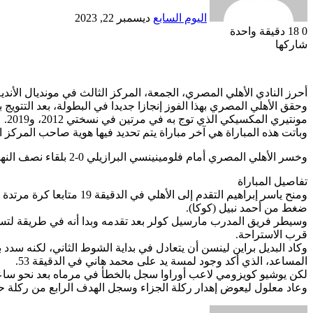
اليوم السابع
ديسمبر 22, 2023
0
18
دقيقة واحدة
شاركها
Odnoklassniki
‫Pocket
‫X
طباعة
لينكدإن
فيسبوك
مشاركة
بينتيريست
عبر
البريد
أحرز النادي الأهلي المصري، الجمعة، المركز الثالث في مونديال الأندية 2023 التي أقيمت في جدة بالمملكة العربية السعودية، بعد فوزه على فريق أوراوا الياباني 4
مونتيري المكسيكي الذي توج به في مرتين في نسختي 2012، و2019.
وباتت هذه المباراة هي آخر مباراة يتم تحديد فيها هوية صاحب المركز الثا
وخسر الأهلي المصري أمام فلومينينسي البرازيلي 0-2 بلقاء نصف النهائي، فيما خسر أوراوا الياباني أمام مانشستر سيتي الإنجليزي 0-3 بالدور نفسه، ليلتقي الفريقان في مباراة تحديد المركز الثالث.
تفاصيل المباراة
ومنح ياسر إبراهيم التقد
ضغط من أحمد نبيل (كوكا).
وسيطر فريق المدرب مارسيل كولر بعد تقدمه وبدا أنه في طريقة لتس
قرب الاستراحة.
وكاد البديل براين لينسن أن يتعادل في بداية الشوط الثاني، لكنه سدد 
المساعد، الذي أكد وجود لمسة يد على محمد هاني في الدقيقة 53.
لكن يوشيو كويزومي لاعب أوراوا سجل بالخطأ في مرماه بعد نحو ساعة 
وعاد معلول ليعوض إهدار ركلة الجزاء وسجل الهدف الرابع من ركلة ح
أرسل