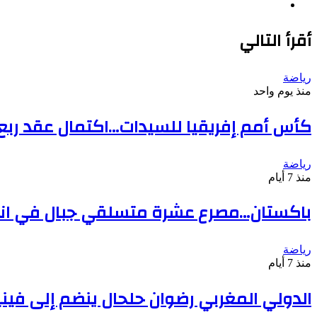
موقع
الويب
أقرأ التالي
رياضة
منذ يوم واحد
كأس أمم إفريقيا للسيدات…اكتمال عقد ربع 
رياضة
منذ 7 أيام
باكستان…مصرع عشرة متسلقي جبال في انهي
رياضة
منذ 7 أيام
الدولي المغربي رضوان حلحال ينضم إلى فينيز