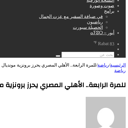
النسخة الورقية
صوت وصورة
برامج
في ضيافة السفير مع عزت الجمال
رياضيون
الحصيلة سبورت
أيور – ⴰⵢⵓⵔ
℉
Rabat
83
مقال
عشوائي
بحث
عن
الرئيسية
/
رياضة
/
للمرة الرابعة.. الأهلي المصري يحرز برونزية مونديال ال
رياضة
للمرة الرابعة.. الأهلي المصري يحرز برونزية م
أرسل
بريدا
إلكترونيا