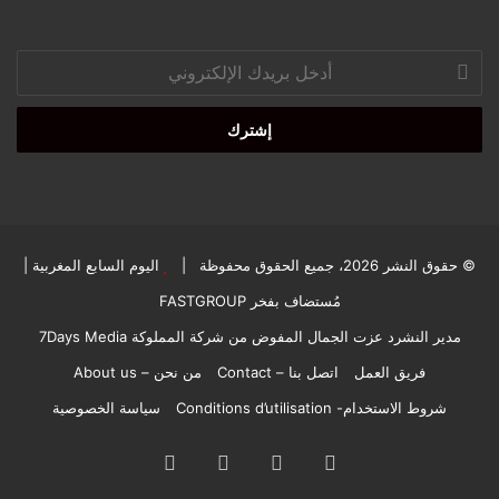
أدخل
بريدك
الإلكتروني
© حقوق النشر 2026، جميع الحقوق محفوظة |
اليوم السابع المغربية
|
مُستضاف بفخر
FASTGROUP
مدير النشرد عزت الجمال المفوض من شركة المملوكة 7Days Media
فريق العمل
اتصل بنا – Contact
من نحن – About us
شروط الاستخدام- Conditions d’utilisation
سياسة الخصوصية
فيسبوك
‫X
‫YouTube
انستقرام