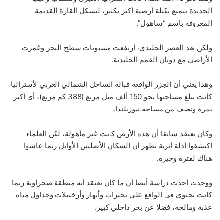
الجديدة تتمتع بكتلة أرضية أكبر بكثير، لتشكل القارة القديمة
المعروفة باسم “ساهول”.
ولكن بعد العصر الجليدي، ارتفعت مستويات سطح البحر وغمرت
الأراضي مع ذوبان القمم الجليدية.
وهذا يعني أن الجزر الواقعة قبالة الساحل الشمالي الغربي لأستراليا
كانت تبلغ مساحتها نحو 150 ألف ميل مربع (388 كم مربع)، أي أكبر
بمرة ونصف من مساحة نيوزيلندا.
وكان يعتقد سابقا أن هذه الأرض كانت غير مأهولة، لكن العلماء
اكتشفوا أدلة أثرية تظهر أن السكان الأصليين الأوائل ربما عاشوا
هناك لفترة وجيزة.
ووجدت أحدث دراسة أيضا أن ما كان يعتقد أنه منطقة صحراوية ربما
كانت تحتوي في الواقع على بحيرات وأنهار وأرخبيلات وجداول مياه
عذبة ومالحة، فضلا عن بحر داخلي كبير.