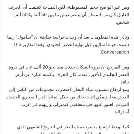
ومن غير الواضح حجم المستوطنة، لكن النمذجة كشفت أن الجرف
الغارق كان من الممكن أن يدعم عيش ما بين 50 ألفا و500 ألف
شخص.
وتأتي هذه المعلومات بعد أن وجدت دراسة سابقة أن “ساهول” ربما
دعمت حياة الملايين قبل نهاية العصر الجليدي، وفقا لتقارير The
Conversation.
ومن المرجح أن ذروة السكان حدثت منذ نحو 20 ألف عام في ذروة
العصر الجليدي الأخير، عندما كان الجرف بأكمله عبارة عن أرض
جافة.
ومع ارتفاع منسوب مياه البحار، اضطرت مجموعات من الناس إلى
العيش معا. ويمكن إثبات ذلك من خلال أنماط الفن الصخري الجديدة
التي تم العثور عليها في منطقتي كيمبرلي وأرنهيم في غرب
أستراليا.
كما لوحظ ارتفاع منسوب مياه البحر في التاريخ الشفهي الذي