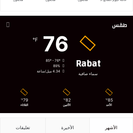
طقس
76
℉
Rabat
85º - 76º
89%
4.34 ميل/ساعة
سماء صافية
79
82
85
℉
℉
℉
الأحد
الأثنين
الثلاثاء
الأشهر
الأخيرة
تعليقات