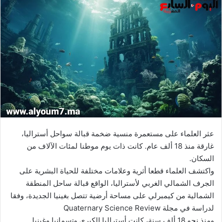
إلكترونيا
عثر العلماء على مستعمرة منسية ضخمة قبالة سواحل أستراليا،
غارقة منذ 18 ألف عام. كانت ذات يوم موطنا لمئات الآلاف من
السكان.
واكتشف العلماء قطعا أثرية وعلامات مختلفة للحياة البشرية على
الجرف الشمالي الغربي لأستراليا، الواقع قبالة ساحل المنطقة
الشمالية من كيمبرلي على مساحة أرضية تتصل بغينيا الجديدة، وفقا
لدراسة في مجلة Quaternary Science Review
ومنذ نحو 18 ألف سنة، كانت أستراليا الكبرى وتسمانيا وغينيا