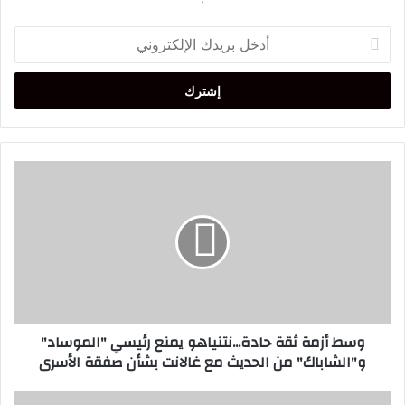
أدخل
بريدك
الإلكتروني
وسط
أزمة
ثقة
حادة...نتنياهو
يمنع
رئيسي
"الموساد"
و"الشاباك"
من
وسط أزمة ثقة حادة...نتنياهو يمنع رئيسي "الموساد"
الحديث
و"الشاباك" من الحديث مع غالانت بشأن صفقة الأسرى
مع
غالانت
بشأن
ترامب