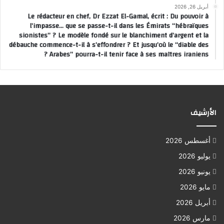
أبريل 26, 2026
Le rédacteur en chef, Dr Ezzat El-Gamal, écrit : Du pouvoir à
l’impasse… que se passe-t-il dans les Émirats “hébraïques
sionistes” ? Le modèle fondé sur le blanchiment d’argent et la
débauche commence-t-il à s’effondrer ? Et jusqu’où le “diable des
Arabes” pourra-t-il tenir face à ses maîtres iraniens ?
الأرشيف
أغسطس 2026
يوليو 2026
يونيو 2026
مايو 2026
أبريل 2026
مارس 2026