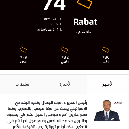
74
Rabat
86º - 74º
85%
3.11 ميل/ساعة
سماء صافية
79
82
86
℉
℉
℉
الأحد
الأثنين
الثلاثاء
الأشهر
الأخيرة
تعليقات
رئيس التحرير د. عزت الجمال يكتب: اليهودي
الإسرائيلي يبحث عن عصًا موسى بالمغرب وكما
صنع هارون أخوه موسى العجل لهم كي يعبدوه
يطالبون محمد السادس بصنع عجل آخر لهم في
المغرب هذه أوامر توراتية يجب تنفيذها بالأمر