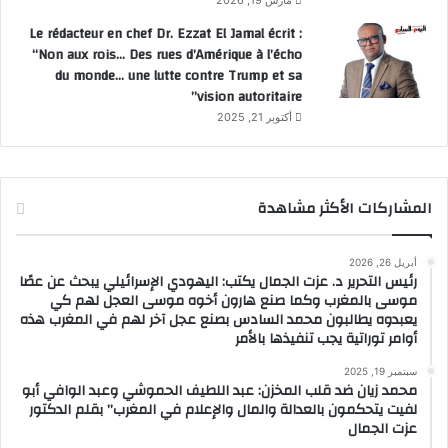
مارس 19, 2026
Le rédacteur en chef Dr. Ezzat El Jamal écrit :
“Non aux rois… Des rues d’Amérique à l’écho
du monde… une lutte contre Trump et sa
vision autoritaire”
أكتوبر 21, 2025
المشاركات الأكثر مشاهدة
أبريل 26, 2026
رئيس التحرير د. عزت الجمال يكتب: اليهودي الإسرائيلي يبحث عن عصًا
موسى بالمغرب وكما صنع هارون أخوه موسى العجل لهم كي
يعبدوه يطالبون محمد السادس بصنع عجل آخر لهم في المغرب هذه
أوامر توراتية يجب تنفيذها بالأمر
سبتمبر 19, 2025
محمد زيان ضد قلب المخزن: عبد اللطيف الحموشي وعبد الوافي أبو
لفيت يتحكمون بالعدالة والمال والإعلام في المغرب” بقلم الدكتور
عزت الجمال