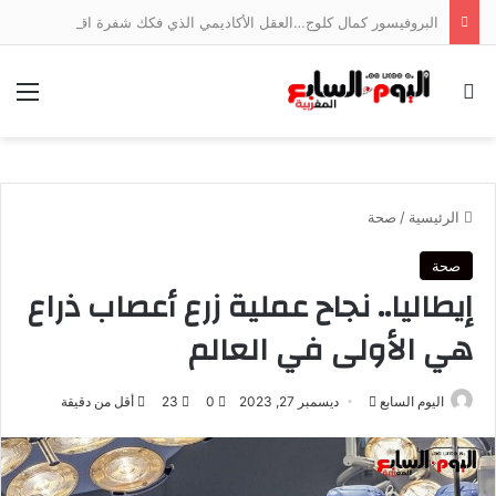
البروفيسور كمال كلوج…العقل الأكاديمي الذي فكك شفرة اقتصاد الخدمات وجسر الهوة بين ضفتي المتوسط
بحث عن
الق
الرئيسية
/
صحة
صحة
إيطاليا.. نجاح عملية زرع أعصاب ذراع
هي الأولى في العالم
أرسل
اليوم السابع
ديسمبر 27, 2023
0
23
أقل من دقيقة
بريدا
إلكترونيا