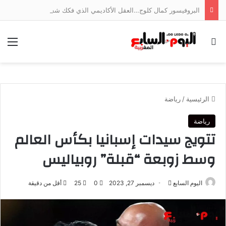
البروفيسور كمال كلوج…العقل الأكاديمي الذي فكك شفرة اقتصاد الخدمات وجسر الهوة بين ضفتي المتوسط
بحث عن
الق
الرئيسية
/
رياضة
رياضة
تتويج سيدات إسبانيا بكأس العالم
وسط زوبعة “قبلة” روبياليس
أرسل
اليوم السابع
ديسمبر 27, 2023
0
25
أقل من دقيقة
بريدا
إلكترونيا