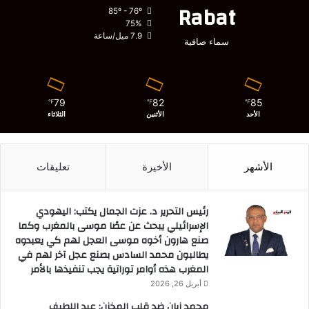
Rabat
85º - 76º
75%
7.9 ميل/ساعة
سماء صافية
79
82
85
℉
℉
℉
الأحد
الأثنين
الثلاثاء
الأشهر
الأخيرة
تعليقات
رئيس التحرير د. عزت الجمال يكتب: اليهودي
الإسرائيلي يبحث عن عصًا موسى بالمغرب وكما
صنع هارون أخوه موسى العجل لهم كي يعبدوه
يطالبون محمد السادس بصنع عجل آخر لهم في
المغرب هذه أوامر توراتية يجب تنفيذها بالأمر
أبريل 26, 2026
محمد زيان ضد قلب المخزن: عبد اللطيف