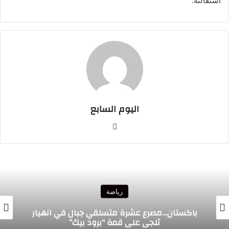
استقالته.
اليوم السابع
موقع
الويب
رياضة
باكستان…مصرع عشرة متسلقي جبال في انهيار
ثلجي على قمة “برود بيك”