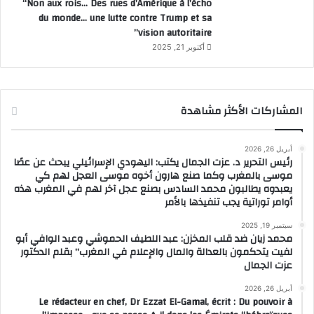
“Non aux rois… Des rues d’Amérique à l’écho
du monde… une lutte contre Trump et sa
vision autoritaire”
أكتوبر 21, 2025
المشاركات الأكثر مشاهدة
أبريل 26, 2026
رئيس التحرير د. عزت الجمال يكتب: اليهودي الإسرائيلي يبحث عن عصًا
موسى بالمغرب وكما صنع هارون أخوه موسى العجل لهم كي
يعبدوه يطالبون محمد السادس بصنع عجل آخر لهم في المغرب هذه
أوامر توراتية يجب تنفيذها بالأمر
سبتمبر 19, 2025
محمد زيان ضد قلب المخزن: عبد اللطيف الحموشي وعبد الوافي أبو
لفيت يتحكمون بالعدالة والمال والإعلام في المغرب” بقلم الدكتور
عزت الجمال
أبريل 26, 2026
Le rédacteur en chef, Dr Ezzat El-Gamal, écrit : Du pouvoir à