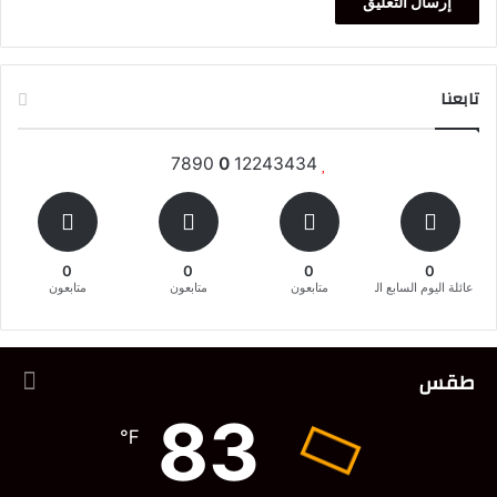
تابعنا
7890
0
12243434
0
0
0
0
عائلة اليوم السابع المغربية
متابعون
متابعون
متابعون
طقس
83
℉