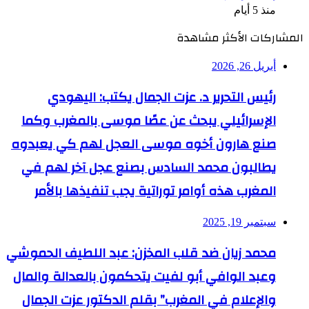
منذ 5 أيام
المشاركات الأكثر مشاهدة
أبريل 26, 2026
رئيس التحرير د. عزت الجمال يكتب: اليهودي
الإسرائيلي يبحث عن عصًا موسى بالمغرب وكما
صنع هارون أخوه موسى العجل لهم كي يعبدوه
يطالبون محمد السادس بصنع عجل آخر لهم في
المغرب هذه أوامر توراتية يجب تنفيذها بالأمر
سبتمبر 19, 2025
محمد زيان ضد قلب المخزن: عبد اللطيف الحموشي
وعبد الوافي أبو لفيت يتحكمون بالعدالة والمال
والإعلام في المغرب” بقلم الدكتور عزت الجمال