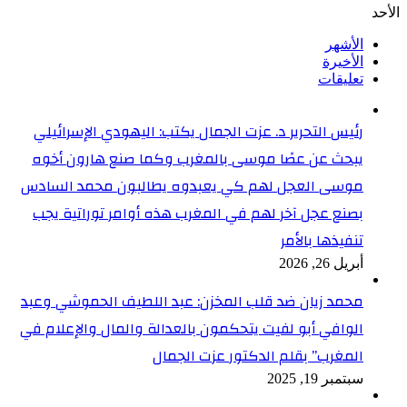
الأحد
الأشهر
الأخيرة
تعليقات
رئيس التحرير د. عزت الجمال يكتب: اليهودي الإسرائيلي
يبحث عن عصًا موسى بالمغرب وكما صنع هارون أخوه
موسى العجل لهم كي يعبدوه يطالبون محمد السادس
بصنع عجل آخر لهم في المغرب هذه أوامر توراتية يجب
تنفيذها بالأمر
أبريل 26, 2026
محمد زيان ضد قلب المخزن: عبد اللطيف الحموشي وعبد
الوافي أبو لفيت يتحكمون بالعدالة والمال والإعلام في
المغرب” بقلم الدكتور عزت الجمال
سبتمبر 19, 2025