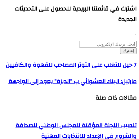
اشترك في قائمتنا البريدية للحصول على التحديثات
الجديدة
.
أدخل
بريدك
الإلكتروني
7
7 حيل للتغلب على التوتر المصاحب للقهوة والكافيين
حيل
للتغلب
مارتيل:
مارتيل: البناء العشوائي ب "الديزة" يعود إلى الواجهة
على
البناء
التوتر
العشوائي
المصاحب
مقالات ذات صلة
ب
للقهوة
"الديزة"
والكافيين
يعود
إلى
الواجهة
تنصيب اللجنة المؤقتة للمجلس الوطني للصحافة
والشروع في الإعداد للانتخابات المهنية