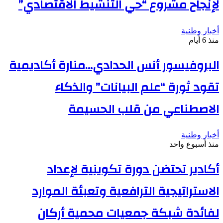
لإنجاح مشروع “حي التنشيط الاقتصادي”
أخبار وطنية
منذ 6 أيام
البروفيسور أنس الحدادي…منارة أكاديمية
تقود ثورة “علم البيانات” والذكاء
الاصطناعي من قلب الحسيمة
أخبار وطنية
منذ أسبوع واحد
أكادير تحتضن دورة تكوينية لإعداد
الاستراتيجية الترافعية وتعبئة الموارد
لفائدة شبكة جمعيات محمية أركان