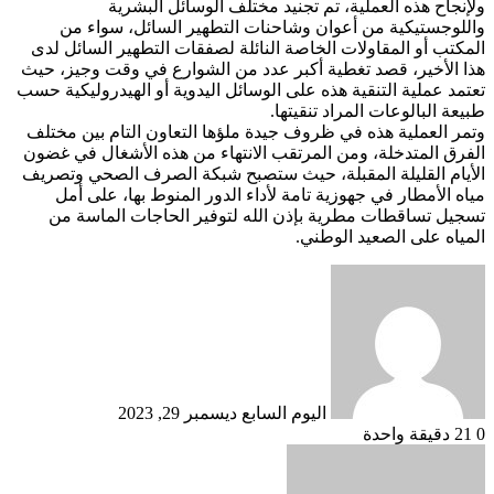
ولإنجاح هذه العملية، تم تجنيد مختلف الوسائل البشرية
واللوجستيكية من أعوان وشاحنات التطهير السائل، سواء من
المكتب أو المقاولات الخاصة النائلة لصفقات التطهير السائل لدى
هذا الأخير، قصد تغطية أكبر عدد من الشوارع في وقت وجيز، حيث
تعتمد عملية التنقية هذه على الوسائل اليدوية أو الهيدروليكية حسب
طبيعة البالوعات المراد تنقيتها.
وتمر العملية هذه في ظروف جيدة ملؤها التعاون التام بين مختلف
الفرق المتدخلة، ومن المرتقب الانتهاء من هذه الأشغال في غضون
الأيام القليلة المقبلة، حيث ستصبح شبكة الصرف الصحي وتصريف
مياه الأمطار في جهوزية تامة لأداء الدور المنوط بها، على أمل
تسجيل تساقطات مطرية بإذن الله لتوفير الحاجات الماسة من
المياه على الصعيد الوطني.
أرسل
بريدا
إلكترونيا
اليوم السابع
ديسمبر 29, 2023
0
21
دقيقة واحدة