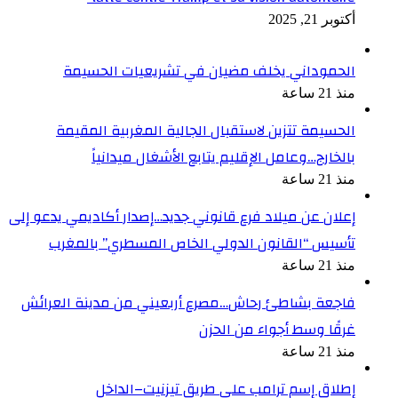
أكتوبر 21, 2025
الحموداني يخلف مضيان في تشريعيات الحسيمة
منذ 21 ساعة
الحسيمة تتزين لاستقبال الجالية المغربية المقيمة
بالخارج…وعامل الإقليم يتابع الأشغال ميدانياً
منذ 21 ساعة
إعلان عن ميلاد فرع قانوني جديد…إصدار أكاديمي يدعو إلى
تأسيس “القانون الدولي الخاص المسطري” بالمغرب
منذ 21 ساعة
فاجعة بشاطئ رحاش…مصرع أربعيني من مدينة العرائش
غرقًا وسط أجواء من الحزن
منذ 21 ساعة
إطلاق إسم ترامب على طريق تيزنيت–الداخل