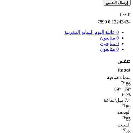
تابعنا
7890
0
12243434
0
عائلة اليوم السابع المغربية
0
متابعون
0
متابعون
0
متابعون
طقس
Rabat
سماء صافية
℉
86
89º - 79º
62%
7.4 ميل/ساعة
℉
89
الجمعة
℉
85
السبت
℉
78