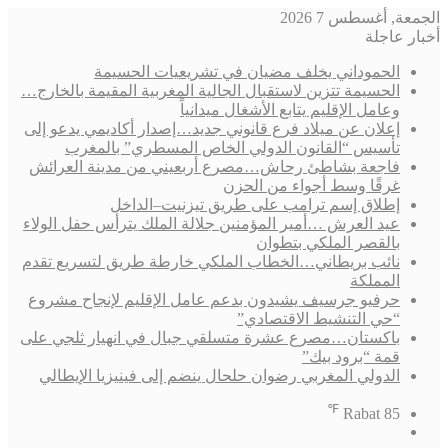
الجمعة, أغسطس 7 2026
أخبار عاجلة
الحموداني يخلف مضيان في تشريعيات الحسيمة
الحسيمة تتزين لاستقبال الجالية المغربية المقيمة بالخارج…
وعامل الإقليم يتابع الأشغال ميدانياً
إعلان عن ميلاد فرع قانوني جديد…إصدار أكاديمي يدعو إلى
تأسيس “القانون الدولي الخاص المسطري” بالمغرب
فاجعة بشاطئ رحاش…مصرع أربعيني من مدينة العرائش
غرقًا وسط أجواء من الحزن
إطلاق إسم ترامب على طريق تيزنيت–الداخل
عيد العرش …أمير المؤمنين جلالة الملك يترأس حفل الولاء
بالقصر الملكي بتطوان
نائب بريطاني…الخطاب الملكي خارطة طريق لتسريع تقدم
المملكة
حرفيو جرسيف يشيدون بدعم عامل الإقليم لإنجاح مشروع
“حي التنشيط الاقتصادي”
باكستان…مصرع عشرة متسلقي جبال في انهيار ثلجي على
قمة “برود بيك”
الدولي المغربي رضوان حلحال ينضم إلى فينيزيا الإيطالي
℉
Rabat
85
فيسبوك