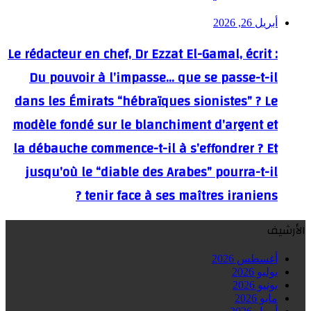
أبريل 26, 2026
Le rédacteur en chef, Dr Ezzat El-Gamal, écrit :
Du pouvoir à l’impasse… que se passe-t-il
dans les Émirats “hébraïques sionistes” ? Le
modèle fondé sur le blanchiment d’argent et
la débauche commence-t-il à s’effondrer ? Et
jusqu’où le “diable des Arabes” pourra-t-il
tenir face à ses maîtres iraniens ?
الأرشيف
أغسطس 2026
يوليو 2026
يونيو 2026
مايو 2026