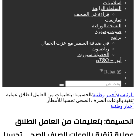
اسلاميات
السلطة الرابعة
قراءة في الصحف
تمازيغت
النسخة الورقية
صوت وصورة
برامج
في ضيافة السفير مع عزت الجمال
رياضيون
الحصيلة سبورت
أيور – ⴰⵢⵓⵔ
℉
Rabat
85
مقال
عشوائي
بحث
عن
الرئيسية
/
أخبار وطنية
/
الحسيمة: بتعليمات من العامل انطلاق عملية
تنقية بالوعات الصرف الصحي تحسبا للأمطار
أخبار وطنية
الحسيمة: بتعليمات من العامل انطلاق
عملية تنقية بالوعات الصرف الصحي تحسبا