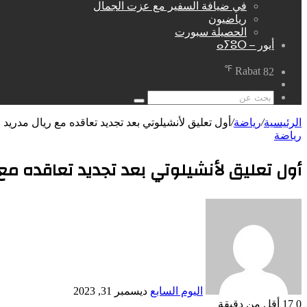
في ضيافة السفير مع عزت الجمال
رياضيون
الحصيلة سبورت
أيور – ⴰⵢⵓⵔ
℉
Rabat
82
مقال
عشوائي
بحث
عن
الرئيسية
/
رياضة
/
أول تعليق لأنشيلوتي بعد تجديد تعاقده مع ريال مدريد
رياضة
أول تعليق لأنشيلوتي بعد تجديد تعاقده مع 
أرسل
بريدا
إلكترونيا
اليوم السابع
ديسمبر 31, 2023
0
17
أقل من دقيقة