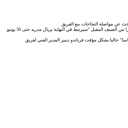
وأعلن ريال مدريد أمس الجمعة في بيان أن أنشيلوتي البالغ من العمر 64 عاما والذي كان من المتوقع أن يصبح مدربا للمنتخب البرازيلي اعتبارا من الصيف المقبل “سيرتبط في النهاية بريال مدريد حتى 30 يونيو
مرشحا بقوة لقيادة منتخب البرازيل في كأس أمريكا 2024، حيث يتولى قيادة “السامبا” حاليا بشكل مؤقت فرناندو دينيز المدير الفني لفريق