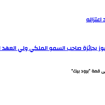
اعتزاله
 قمة “برود بيك”