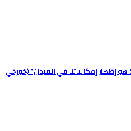
. “أفضل سيناريو لبدء المنافسة هو إظهار إمكانياتنا في الميدان” (خورخي