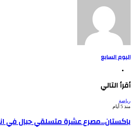
البريد
اليوم السابع
موقع
الويب
أقرأ التالي
رياضة
منذ 5 أيام
باكستان…مصرع عشرة متسلقي جبال في انهي