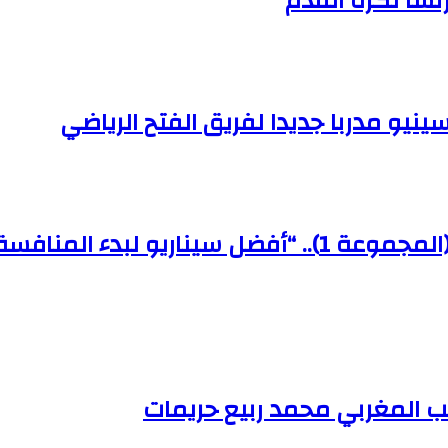
رنسا لكرة القدم
سينيو مدربا جديدا لفريق الفتح الرياضي
كأس أمم إفريقيا للسيدات – المغرب 2026 (المجموعة 1).
عب المغربي محمد ربيع حريمات