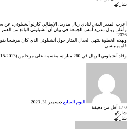
شاركها
Odnoklassniki
‫Pocket
‫X
طباعة
لينكدإن
فيسبوك
مشاركة
بينتيريست
عبر
البريد
أعرب المدير الفني لنادي ريال مدريد، الإيطالي كارلو أنشيلوتي، عن سعادته بتمديد عقده مع النادي الملكي حت
2026”.
فلومينينسي.
وقاد أنشيلوتي الريال في 260 مباراة، مقسمة على مرحلتين (2013-2015) و(2021 حتى الآن)، وتوج مع النادي الملكي بعشرة ألقاب.
أرسل
بريدا
إلكترونيا
اليوم السابع
ديسمبر 31, 2023
0
17
أقل من دقيقة
شاركها
Odnoklassniki
‫Pocket
‫X
طباعة
لينكدإن
فيسبوك
مشاركة
بينتيريست
شاركها
Odnoklassniki
‫Pocket
‫X
عبر
طباعة
لينكدإن
فيسبوك
مشاركة
بينتيريست
عبر
البريد