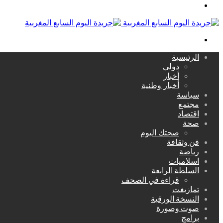
القائمة
بحث
عن
الرئيسية
دولي
أخبار
أخبار وطنية
سياسة
مجتمع
اقتصاد
صحة
صحتك اليوم
فن وثقافة
رياضة
اسلاميات
السلطة الرابعة
قراءة في الصحف
تمازيغت
النسخة الورقية
صوت وصورة
برامج