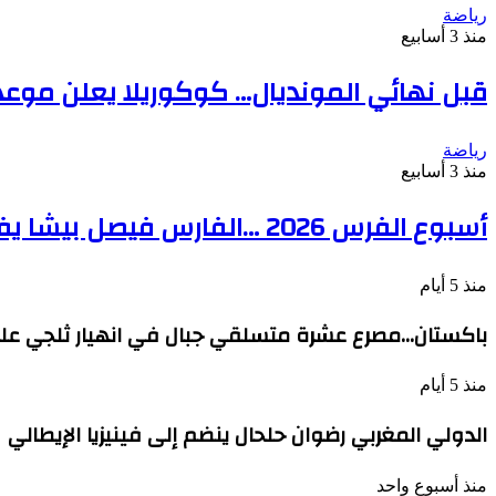
رياضة
منذ 3 أسابيع
قبل نهائي المونديال… كوكوريلا يعلن موعد 
رياضة
منذ 3 أسابيع
أسبوع الفرس 2026 …الفارس فيصل بيشا يفوز بجائزة صاحب السمو الملكي ولي العهد الأمير مولاي الحسن
منذ 5 أيام
باكستان…مصرع عشرة متسلقي جبال في انهيار ثلجي على
منذ 5 أيام
الدولي المغربي رضوان حلحال ينضم إلى فينيزيا الإيطالي
منذ أسبوع واحد