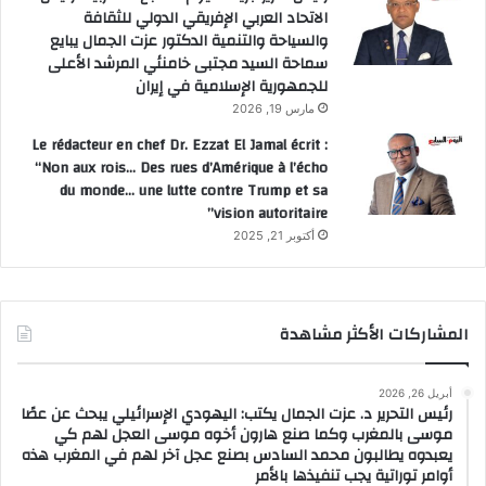
الاتحاد العربي الإفريقي الدولي للثقافة
والسياحة والتنمية الدكتور عزت الجمال يبايع
سماحة السيد مجتبى خامنئي المرشد الأعلى
للجمهورية الإسلامية في إيران
مارس 19, 2026
Le rédacteur en chef Dr. Ezzat El Jamal écrit :
“Non aux rois… Des rues d’Amérique à l’écho
du monde… une lutte contre Trump et sa
vision autoritaire”
أكتوبر 21, 2025
المشاركات الأكثر مشاهدة
أبريل 26, 2026
رئيس التحرير د. عزت الجمال يكتب: اليهودي الإسرائيلي يبحث عن عصًا
موسى بالمغرب وكما صنع هارون أخوه موسى العجل لهم كي
يعبدوه يطالبون محمد السادس بصنع عجل آخر لهم في المغرب هذه
أوامر توراتية يجب تنفيذها بالأمر