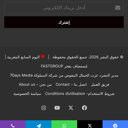
أدخل
بريدك
الإلكتروني
© حقوق النشر 2026، جميع الحقوق محفوظة |
اليوم السابع المغربية
|
مُستضاف بفخر
FASTGROUP
مدير النشرد عزت الجمال المفوض من شركة المملوكة 7Days Media
فريق العمل
اتصل بنا – Contact
من نحن – About us
شروط الاستخدام- Conditions d’utilisation
سياسة الخصوصية
فيسبوك
‫X
‫YouTube
انستقرام