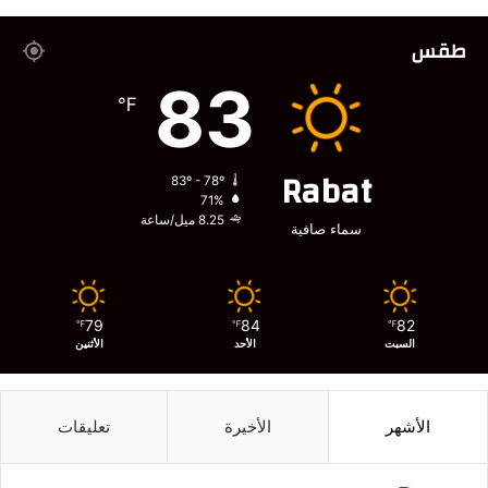
طقس
83
℉
Rabat
83º - 78º
71%
8.25 ميل/ساعة
سماء صافية
79
84
82
℉
℉
℉
السبت
الأحد
الأثنين
الأشهر
الأخيرة
تعليقات