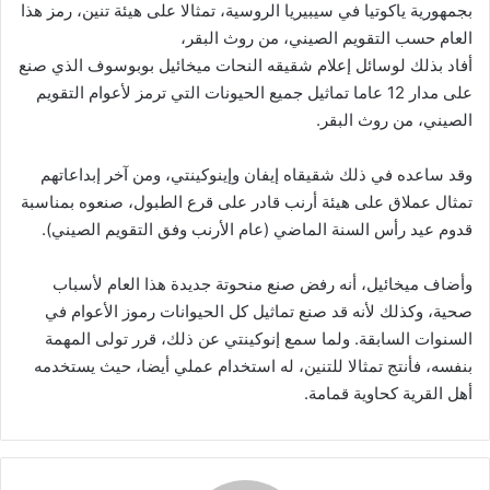
بجمهورية ياكوتيا في سيبيريا الروسية، تمثالا على هيئة تنين، رمز هذا
العام حسب التقويم الصيني، من روث البقر،
أفاد بذلك لوسائل إعلام شقيقه النحات ميخائيل بوبوسوف الذي صنع
على مدار 12 عاما تماثيل جميع الحيونات التي ترمز لأعوام التقويم
الصيني، من روث البقر.
وقد ساعده في ذلك شقيقاه إيفان وإينوكينتي، ومن آخر إبداعاتهم
تمثال عملاق على هيئة أرنب قادر على قرع الطبول، صنعوه بمناسبة
قدوم عيد رأس السنة الماضي (عام الأرنب وفق التقويم الصيني).
وأضاف ميخائيل، أنه رفض صنع منحوتة جديدة هذا العام لأسباب
صحية، وكذلك لأنه قد صنع تماثيل كل الحيوانات رموز الأعوام في
السنوات السابقة. ولما سمع إنوكينتي عن ذلك، قرر تولى المهمة
بنفسه، فأنتج تمثالا للتنين، له استخدام عملي أيضا، حيث يستخدمه
أهل القرية كحاوية قمامة.