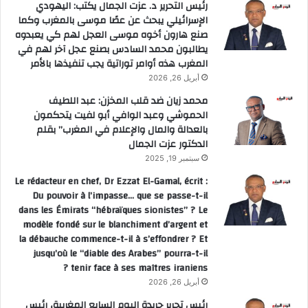
رئيس التحرير د. عزت الجمال يكتب: اليهودي
الإسرائيلي يبحث عن عصًا موسى بالمغرب وكما
صنع هارون أخوه موسى العجل لهم كي يعبدوه
يطالبون محمد السادس بصنع عجل آخر لهم في
المغرب هذه أوامر توراتية يجب تنفيذها بالأمر
أبريل 26, 2026
محمد زيان ضد قلب المخزن: عبد اللطيف
الحموشي وعبد الوافي أبو لفيت يتحكمون
بالعدالة والمال والإعلام في المغرب” بقلم
الدكتور عزت الجمال
سبتمبر 19, 2025
Le rédacteur en chef, Dr Ezzat El-Gamal, écrit :
Du pouvoir à l’impasse… que se passe-t-il
dans les Émirats “hébraïques sionistes” ? Le
modèle fondé sur le blanchiment d’argent et
la débauche commence-t-il à s’effondrer ? Et
jusqu’où le “diable des Arabes” pourra-t-il
tenir face à ses maîtres iraniens ?
أبريل 26, 2026
رئيس تحرير جريدة اليوم السابع المغربية، رئيس