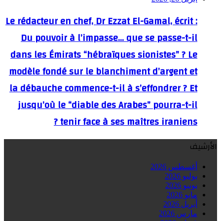
Le rédacteur en chef, Dr Ezzat El-Gamal, écrit :
Du pouvoir à l’impasse… que se passe-t-il
dans les Émirats “hébraïques sionistes” ? Le
modèle fondé sur le blanchiment d’argent et
la débauche commence-t-il à s’effondrer ? Et
jusqu’où le “diable des Arabes” pourra-t-il
tenir face à ses maîtres iraniens ?
الأرشيف
أغسطس 2026
يوليو 2026
يونيو 2026
مايو 2026
أبريل 2026
مارس 2026