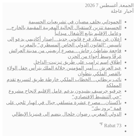
الجمعة, أغسطس 7 2026
أخبار عاجلة
الحموداني يخلف مضيان في تشريعيات الحسيمة
الحسيمة تتزين لاستقبال الجالية المغربية المقيمة بالخارج…
وعامل الإقليم يتابع الأشغال ميدانياً
إعلان عن ميلاد فرع قانوني جديد…إصدار أكاديمي يدعو إلى
تأسيس “القانون الدولي الخاص المسطري” بالمغرب
فاجعة بشاطئ رحاش…مصرع أربعيني من مدينة العرائش
غرقًا وسط أجواء من الحزن
إطلاق إسم ترامب على طريق تيزنيت–الداخل
عيد العرش …أمير المؤمنين جلالة الملك يترأس حفل الولاء
بالقصر الملكي بتطوان
نائب بريطاني…الخطاب الملكي خارطة طريق لتسريع تقدم
المملكة
حرفيو جرسيف يشيدون بدعم عامل الإقليم لإنجاح مشروع
“حي التنشيط الاقتصادي”
باكستان…مصرع عشرة متسلقي جبال في انهيار ثلجي على
قمة “برود بيك”
الدولي المغربي رضوان حلحال ينضم إلى فينيزيا الإيطالي
℉
Rabat
73
فيسبوك