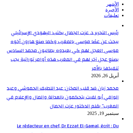
الأشهر
الأخيرة
تعليقات
رئيس التحرير د. عزت الجمال يكتب: اليهودي الإسرائيلي
يبحث عن عصًا موسى بالمغرب وكما صنع هارون أخوه
موسى العجل لهم كي يعبدوه يطالبون محمد السادس
بصنع عجل آخر لهم في المغرب هذه أوامر توراتية يجب
تنفيذها بالأمر
أبريل 26, 2026
محمد زيان ضد قلب المخزن: عبد اللطيف الحموشي وعبد
الوافي أبو لفيت يتحكمون بالعدالة والمال والإعلام في
المغرب” بقلم الدكتور عزت الجمال
سبتمبر 19, 2025
Le rédacteur en chef, Dr Ezzat El-Gamal, écrit : Du