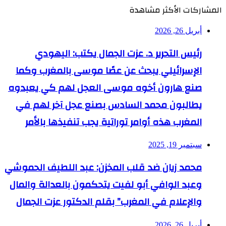
المشاركات الأكثر مشاهدة
أبريل 26, 2026
رئيس التحرير د. عزت الجمال يكتب: اليهودي
الإسرائيلي يبحث عن عصًا موسى بالمغرب وكما
صنع هارون أخوه موسى العجل لهم كي يعبدوه
يطالبون محمد السادس بصنع عجل آخر لهم في
المغرب هذه أوامر توراتية يجب تنفيذها بالأمر
سبتمبر 19, 2025
محمد زيان ضد قلب المخزن: عبد اللطيف الحموشي
وعبد الوافي أبو لفيت يتحكمون بالعدالة والمال
والإعلام في المغرب” بقلم الدكتور عزت الجمال
أبريل 26, 2026