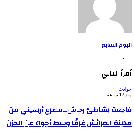
اليوم السابع
موقع
الويب
أقرأ التالي
حوادث
منذ 12 ساعة
فاجعة بشاطئ رحاش…مصرع أربعيني من
مدينة العرائش غرقًا وسط أجواء من الحزن