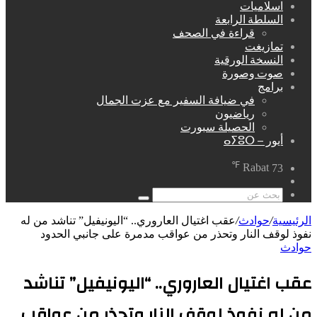
اسلاميات
السلطة الرابعة
قراءة في الصحف
تمازيغت
النسخة الورقية
صوت وصورة
برامج
في ضيافة السفير مع عزت الجمال
رياضيون
الحصيلة سبورت
أيور – ⴰⵢⵓⵔ
℉
Rabat
73
مقال
عشوائي
بحث
عن
الرئيسية
/
حوادث
/
عقب اغتيال العاروري.. “اليونيفيل” تناشد من له
نفوذ لوقف النار وتحذر من عواقب مدمرة على جانبي الحدود
حوادث
عقب اغتيال العاروري.. “اليونيفيل” تناشد
من له نفوذ لوقف النار وتحذر من عواقب