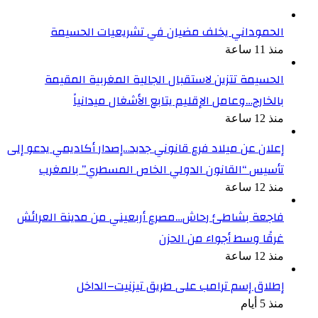
الحموداني يخلف مضيان في تشريعيات الحسيمة
منذ 11 ساعة
الحسيمة تتزين لاستقبال الجالية المغربية المقيمة
بالخارج…وعامل الإقليم يتابع الأشغال ميدانياً
منذ 12 ساعة
إعلان عن ميلاد فرع قانوني جديد…إصدار أكاديمي يدعو إلى
تأسيس “القانون الدولي الخاص المسطري” بالمغرب
منذ 12 ساعة
فاجعة بشاطئ رحاش…مصرع أربعيني من مدينة العرائش
غرقًا وسط أجواء من الحزن
منذ 12 ساعة
إطلاق إسم ترامب على طريق تيزنيت–الداخل
منذ 5 أيام