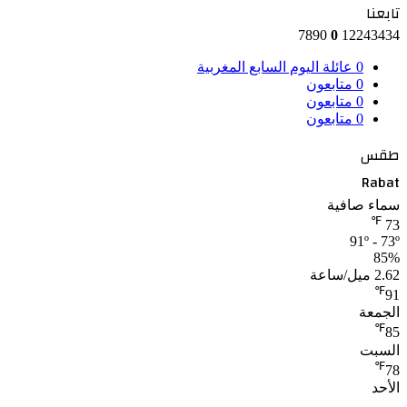
تابعنا
7890
0
12243434
0
عائلة اليوم السابع المغربية
0
متابعون
0
متابعون
0
متابعون
طقس
Rabat
سماء صافية
℉
73
91º - 73º
85%
2.62 ميل/ساعة
℉
91
الجمعة
℉
85
السبت
℉
78
الأحد