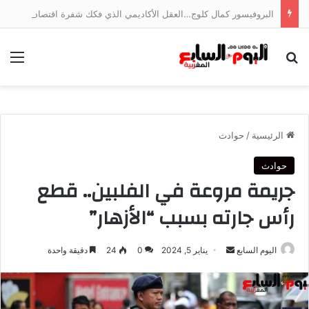
البروفيسور كمال كلوج…العقل الأكاديمي الذي فكك شفرة اقتصاد الخدمات وجسر الهوة بين ضفتي المتوسط
بحث عن
الق
الرئيسية
/
حوادث
حوادث
جريمة مروعة في الفلبين.. قطع
رأس جارته بسبب “الأزهار”
أرسل
اليوم السابع
يناير 5, 2024
0
24
دقيقة واحدة
بريدا
إلكترونيا