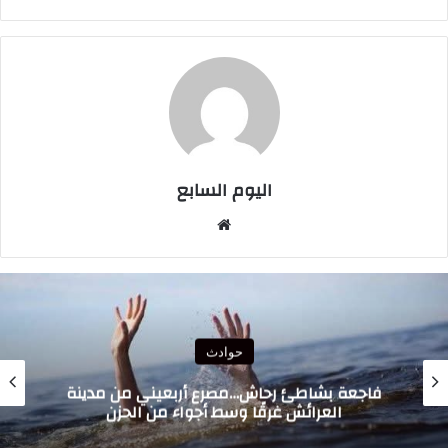
اليوم السابع
موقع
الويب
حوادث
26 جريحا وإجلاء العشرات جراء الزلزال في جنوب
إيطاليا