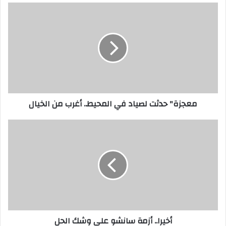
معجزة"
حدثت
لصياد
في
المحيط..
أغرب
من
الخيال
معجزة" حدثت لصياد في المحيط.. أغرب من الخيال
أخيرا..
أزمة
سانشو
على
وشك
الحل
أخيرا.. أزمة سانشو على وشك الحل