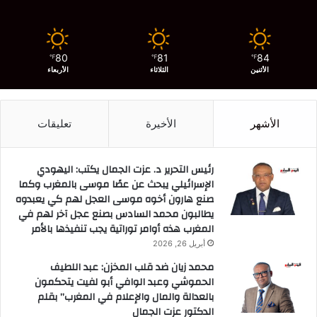
80
81
84
℉
℉
℉
الأثنين
الثلاثاء
الأربعاء
الأشهر
الأخيرة
تعليقات
رئيس التحرير د. عزت الجمال يكتب: اليهودي
الإسرائيلي يبحث عن عصًا موسى بالمغرب وكما
صنع هارون أخوه موسى العجل لهم كي يعبدوه
يطالبون محمد السادس بصنع عجل آخر لهم في
المغرب هذه أوامر توراتية يجب تنفيذها بالأمر
أبريل 26, 2026
محمد زيان ضد قلب المخزن: عبد اللطيف
الحموشي وعبد الوافي أبو لفيت يتحكمون
بالعدالة والمال والإعلام في المغرب” بقلم
الدكتور عزت الجمال