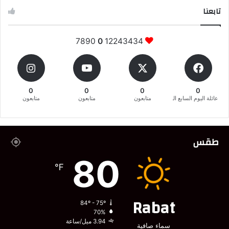
تابعنا
7890
0
12243434
0
0
0
0
عائلة اليوم السابع المغربية
متابعون
متابعون
متابعون
طقس
80
℉
Rabat
84º - 75º
70%
3.94 ميل/ساعة
سماء صافية