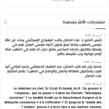
أكتوبر 21, 2025
المشاركات الأكثر مشاهدة
أبريل 26, 2026
رئيس التحرير د. عزت الجمال يكتب: اليهودي الإسرائيلي يبحث عن عصًا
موسى بالمغرب وكما صنع هارون أخوه موسى العجل لهم كي
يعبدوه يطالبون محمد السادس بصنع عجل آخر لهم في المغرب هذه
أوامر توراتية يجب تنفيذها بالأمر
سبتمبر 19, 2025
محمد زيان ضد قلب المخزن: عبد اللطيف الحموشي وعبد الوافي أبو
لفيت يتحكمون بالعدالة والمال والإعلام في المغرب” بقلم الدكتور
عزت الجمال
أبريل 26, 2026
Le rédacteur en chef, Dr Ezzat El-Gamal, écrit : Du pouvoir à
l’impasse… que se passe-t-il dans les Émirats “hébraïques
sionistes” ? Le modèle fondé sur le blanchiment d’argent et la
débauche commence-t-il à s’effondrer ? Et jusqu’où le “diable des
Arabes” pourra-t-il tenir face à ses maîtres iraniens ?