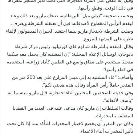
وقيل إنه انقض على المرأة العاجزة، التي كانت تدير المتجر بمفردها
في ذلك الوقت، وقطع رأسها.
وبحسب صحيفة “ديلي ميل” البريطانية، ضحك ماريو بعد ذلك وعاد
ليقدم الرأس المقطوع لأصدقائه، قبل أن تعتقله الشرطة ويعترف.
وصلت الشرطة لاحتجاز ماريو بينما احتشد الجيران المذهولون لإلقاء
نظرة على المشهد المروع.
وقال المقدم بالشرطة شالوم فاي كورنيليو، رئيس مركز شرطة
بايوجان، لوسائل الإعلام المحلية: “إن المشتبه كان يحمل معه سكينا
منحنيًا يستخدم على نطاق واسع في الفلبين كأداة زراعية، استخدمه
في قطع رأسها”.
وأضاف: “عاد المشتبه به إلى مبنى المزارع على بعد 200 متر من
المتجر حاملاً رأس المرأة وقال، هذه هديتي لكم”.
وفي حديثه للصحفيين المحليين أثناء احتجازه، قال ماريو مبتسما إنه
“يأسف لأفعاله”.
وقالت السلطات إن ماريو كان مدعى عليه في العديد من القضايا
المتعلقة بالمخدرات.
وكان من المقرر أن يخضع لاختبار المخدرات للتأكد مما إذا كان تحت
تأثير المخدرات أثناء الاعتداء.