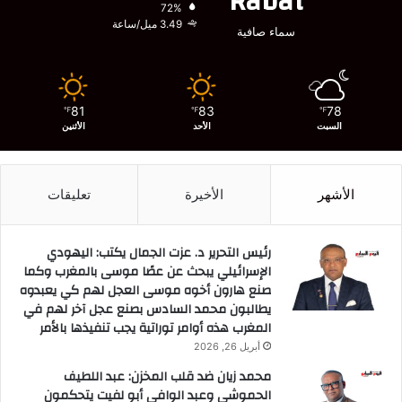
Rabat
72%
3.49 ميل/ساعة
سماء صافية
81
83
78
℉
℉
℉
السبت
الأحد
الأثنين
الأشهر
الأخيرة
تعليقات
رئيس التحرير د. عزت الجمال يكتب: اليهودي
الإسرائيلي يبحث عن عصًا موسى بالمغرب وكما
صنع هارون أخوه موسى العجل لهم كي يعبدوه
يطالبون محمد السادس بصنع عجل آخر لهم في
المغرب هذه أوامر توراتية يجب تنفيذها بالأمر
أبريل 26, 2026
محمد زيان ضد قلب المخزن: عبد اللطيف
الحموشي وعبد الوافي أبو لفيت يتحكمون