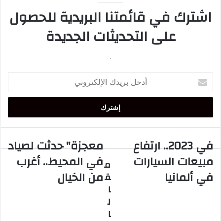
اشترك في قائمتنا البريدية للحصول
على التحديثات الجديدة
.
أدخل
بريدك
الإلكتروني
في 2023.. ارتفاع
معجزة" حدثت لصياد
في
معجزة"
2023..
حدثت
مبيعات السيارات
في المحيط.. أغرب
م
ارتفاع
لصياد
في ألمانيا
من الخيال
ق
مبيعات
في
السيارات
المحيط..
ا
في
أغرب
ل
ألمانيا
من
ا
الخيال