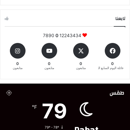
تابعنا
7890
0
12243434
0
0
0
0
عائلة اليوم السابع المغربية
متابعون
متابعون
متابعون
طقس
79
℉
79º - 78º