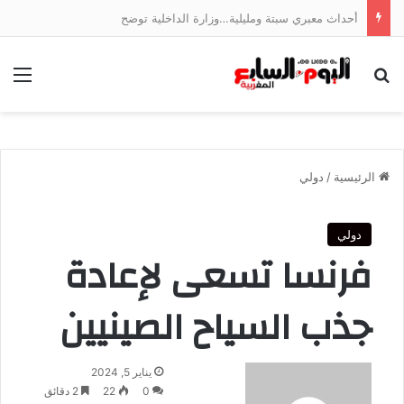
أحداث معبري سبتة ومليلية…وزارة الداخلية توضح
بحث عن
الق
الرئيسية
/
دولي
دولي
فرنسا تسعى لإعادة
جذب السياح الصينيين
أرسل
يناير 5, 2024
بريدا
0
22
2 دقائق