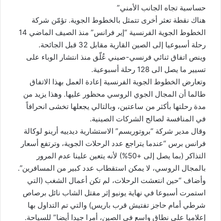
حساسية تجاه الجانب الأمني”
هناك نقطة تعثر أخرى تتمثل بالخطوط الجوية. تؤمّن شركة
الخطوط الجوية الفرنسية “إير فرانس” منذ الصيف الماضي 14
رحلة أسبوعيا إلى الصين القارية مقابل 32 قبل الجائحة.
وينص اتفاق ثنائي فرنسي-صيني عُلّق منذ انتشار الوباء على
تسيير ما يصل الى 128 رحلة أسبوعية.
وتعارض الخطوط الجوية الفرنسية إعادة العمل بهذا الاتفاق
طالما أن المجال الجوي الروسي محظور عليها. وهذا يزيد من
مدة رحلتها بأكثر من ساعتين، وبالتالي يجعلها تخشى انحرافاً
في المنافسة لصالح الشركات الصينية.
وقال مدير شركة “بروتوريسم” الاستشارية ديدييه أرينو لوكالة
فرانس برس “عندما يتراجع عدد الرحلات الجوية، وترتفع أسعار
التذاكر (بما يصل إلى +50%) لأنه يتعين علينا عدم المرور
بالمجال الروسي، لا يمكن استقطاب عدد كبير من المسافرين”.
وأضاف “حين انتعشت الرحلات، لم تكن أعمال الشغب (التي
استمرت أسبوعا في نهاية يونيو إثر مقتل الشاب نائل برصاص
شرطي أمام حاجز تفتيش قرب باريس) والتي تم التداول بها
إعلاميا على نطاق واسع في الصين، أمرا جيدا أيضا” للسياحة.