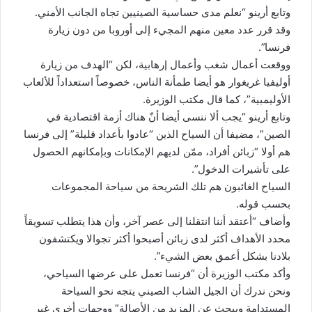
وتابع أرينو “نعلم مدى حساسية الصينيين تجاه الجانب الأمني.
وقد قرر عدد معين منهم المجيء إلى أوروبا من دون زيارة
فرنسا”.
ووقعت أعمال شغب وأعمال إرهابية، لكن “الهدف من زيارة
أوليفيا غريغوار هو أيضا طمأنة الناس، خصوصاً استعداداً للألعاب
الأوليمبية”، كما قال مكتب الوزيرة.
وتابع أرينو “يجب ألا ننسى أيضا أنّ هناك أزمة اقتصادية في
الصين”، مضيفا أن السياح الذين “عادوا بأعداد قليلة” إلى فرنسا
هم أولا “زبائن أفراد، ممّن لديهم الإمكانات وبإمكانهم الحصول
على تأشيرات الدخول”.
السياح الغائبون هم تلك الشريحة من سياحة المجموعات
بحسب قوله.
وأضاف “أعتقد أننا انتقلنا إلى عصر آخر، وأن هذا يتطلب تسويقاً
محدد الأهداف أكثر لدى زبائن أصبحوا أكثر تجوالا ويكتشفون
بلادنا بشكل أعمق بعض الشيء”.
وأكد مكتب الوزيرة أن “فرنسا تعمل على عرضها السياحي،
ونحن ندرك أن الجيل الشاب الصيني يتجه نحو السياحة
المستدامة ويبحث عن المزيد من الأصالة” ووجهات أخرى غير