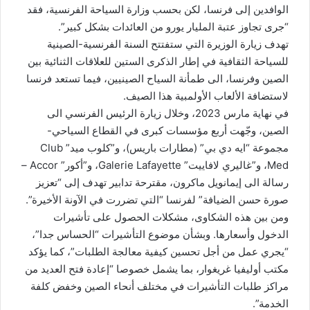
الوافدين إلى فرنسا، لكن بحسب وزارة السياحة الفرنسية، فقد
“جرى تجاوز عتبة المليار يورو من العائدات بشكل كبير”.
تهدف زيارة الوزيرة التي ستفتتح السنة الفرنسية-الصينية
للسياحة الثقافية في إطار الذكرى الستين للعلاقات الثنائية بين
الصين وفرنسا، الى طمأنة السياح الصينيين، فيما تستعد فرنسا
لاستضافة الألعاب الأولمبية هذا الصيف.
في نهاية مارس 2023، وخلال زيارة الرئيس الفرنسي الى
الصين، وجّهت أربع مؤسسات كبرى في القطاع السياحي-
مجموعة “ايه دي بي” (مطارات باريس)، و”كلوب ميد” Club
Med، و”غاليري لافاييت” Galerie Lafayette، و”أكور” Accor –
رسالة الى إيمانويل ماكرون، مقترحة تدابير تهدف إلى “تعزيز
صورة حسن الضيافة” لفرنسا “التي تضررت في الآونة الأخيرة”.
ومن بين هذه الشكاوى، مشكلات الحصول على تأشيرات
الدخول وأسعارها. وبشأن موضوع التأشيرات “الحساس جدا”،
“يجري عمل من أجل تحسين كيفية معالجة الطلبات”، كما يؤكد
مكتب أوليفيا غريغوار، بما يشمل خصوصا “إعادة فتح العديد من
مراكز طلبات التأشيرات في مختلف أنحاء الصين وخفض كلفة
الخدمة”.