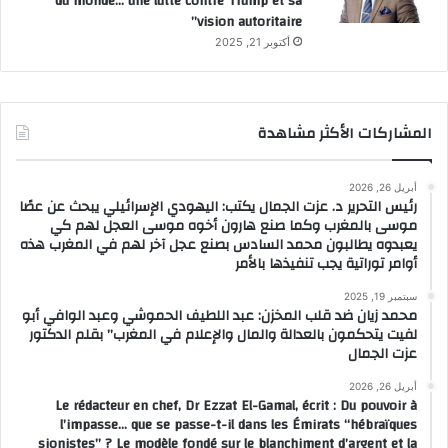
du monde… une lutte contre Trump et sa
vision autoritaire”
أكتوبر 21, 2025
المشاركات الأكثر مشاهدة
أبريل 26, 2026
رئيس التحرير د. عزت الجمال يكتب: اليهودي الإسرائيلي يبحث عن عصًا
موسى بالمغرب وكما صنع هارون أخوه موسى العجل لهم كي
يعبدوه يطالبون محمد السادس بصنع عجل آخر لهم في المغرب هذه
أوامر توراتية يجب تنفيذها بالأمر
سبتمبر 19, 2025
محمد زيان ضد قلب المخزن: عبد اللطيف الحموشي وعبد الوافي أبو
لفيت يتحكمون بالعدالة والمال والإعلام في المغرب” بقلم الدكتور
عزت الجمال
أبريل 26, 2026
Le rédacteur en chef, Dr Ezzat El-Gamal, écrit : Du pouvoir à
l’impasse… que se passe-t-il dans les Émirats “hébraïques
sionistes” ? Le modèle fondé sur le blanchiment d’argent et la