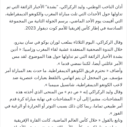
إلكترونيا
أدان الناخب الوطني، وليد الركراكي، “بشدة” الأخبار الزائفة التي تم
تداولها حول الأحداث التي تلت مباراة المغرب والكونغو الديمقراطية،
التي أقيمت يوم الأحد الماضي، برسم الجولة الثانية من المجموعة
السادسة في إطار كأس إفريقيا للأمم كوت ديفوار 2023.
وقال الركراكي، اليوم الثلاثاء بملعب لوران بوكو في سان بيدرو،
خلال الندوة الصحفية المنعقدة عشية لقاء المغرب وزامبيا: « أدين
بشدة الأخبار الزائفة التي تم تداولها حول هذا الموضوع. لقد مس
الأمر عائلتي أيضا، لكننا نمضي قدما ».
وأضاف « نحترم فريق الكونغو الديمقراطية. ما حدث بعد المباراة أمر
مؤسف. من المخجل أن يتم اتهامي بالتلفظ بعبارات عنصرية ضد
لاعب الكونغو الديمقراطية، شانسيل مبيمبا ».
وقال وليد الركراكي إنه « ص دم » من المنحى الذي أخذته هذه
المشاحنات، مشيرا إلى أن « المشاحنات في نهاية مباراة كرة قدم
أمر طبيعي تماما، ربما كان ذلك بسبب التوتر أو الحرارة أو الرغبة في
الفوز ».
وتابع بالقول « خلال كأس العالم الماضية، كانت القارة الإفريقية