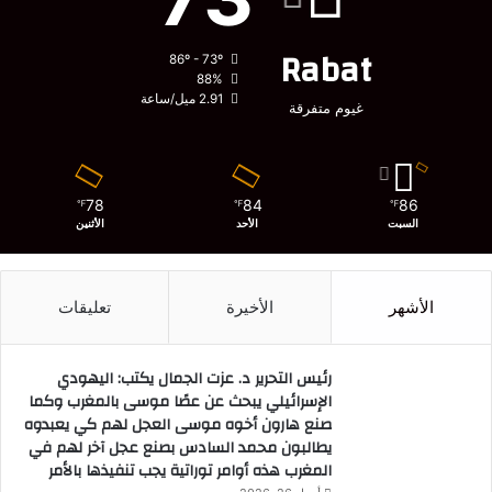
Rabat
86º - 73º
88%
2.91 ميل/ساعة
غيوم متفرقة
78
84
86
℉
℉
℉
السبت
الأحد
الأثنين
الأشهر
الأخيرة
تعليقات
رئيس التحرير د. عزت الجمال يكتب: اليهودي
الإسرائيلي يبحث عن عصًا موسى بالمغرب وكما
صنع هارون أخوه موسى العجل لهم كي يعبدوه
يطالبون محمد السادس بصنع عجل آخر لهم في
المغرب هذه أوامر توراتية يجب تنفيذها بالأمر