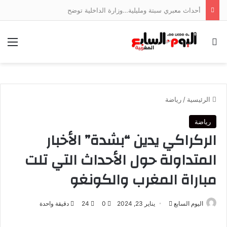
أحداث معبري سبتة ومليلية…وزارة الداخلية توضح
بحث عن
الق
الرئيسية
/
رياضة
رياضة
الركراكي يدين “بشدة” الأخبار
المتداولة حول الأحداث التي تلت
مباراة المغرب والكونغو
أرسل
اليوم السابع
يناير 23, 2024
0
24
دقيقة واحدة
بريدا