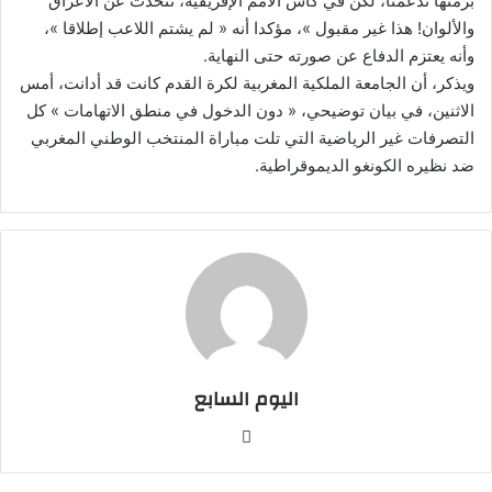
برمتها تدعمنا، لكن في كأس الأمم الإفريقية، نتحدث عن الأعراق
والألوان! هذا غير مقبول »، مؤكدا أنه « لم يشتم اللاعب إطلاقا »،
وأنه يعتزم الدفاع عن صورته حتى النهاية.
ويذكر، أن الجامعة الملكية المغربية لكرة القدم كانت قد أدانت، أمس
الاثنين، في بيان توضيحي، « دون الدخول في منطق الاتهامات » كل
التصرفات غير الرياضية التي تلت مباراة المنتخب الوطني المغربي
ضد نظيره الكونغو الديموقراطية.
اليوم السابع
موقع
الويب