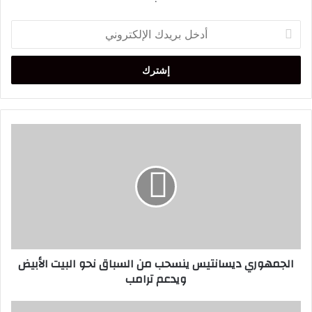
أدخل
بريدك
الإلكتروني
الجمهوري
ديسانتيس
ينسحب
من
السباق
نحو
البيت
الأبيض
ويدعم
الجمهوري ديسانتيس ينسحب من السباق نحو البيت الأبيض
ترامب
ويدعم ترامب
الجامعي: