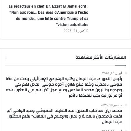
Le rédacteur en chef Dr. Ezzat El Jamal écrit :
“Non aux rois… Des rues d’Amérique à l’écho
du monde… une lutte contre Trump et sa
vision autoritaire”
أكتوبر 21, 2025
المشاركات الأكثر مشاهدة
أبريل 26, 2026
رئيس التحرير د. عزت الجمال يكتب: اليهودي الإسرائيلي يبحث عن عصًا
موسى بالمغرب وكما صنع هارون أخوه موسى العجل لهم كي
يعبدوه يطالبون محمد السادس بصنع عجل آخر لهم في المغرب هذه
أوامر توراتية يجب تنفيذها بالأمر
سبتمبر 19, 2025
محمد زيان ضد قلب المخزن: عبد اللطيف الحموشي وعبد الوافي أبو
لفيت يتحكمون بالعدالة والمال والإعلام في المغرب” بقلم الدكتور
عزت الجمال