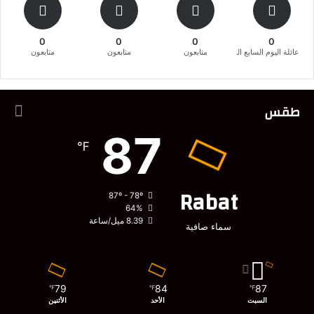
0
0
0
0
عائلة اليوم السابع المغربية
متابعون
متابعون
متابعون
طقس
87
℉
Rabat
87º - 78º
64%
8.39 ميل/ساعة
سماء صافية
79
84
87
℉
℉
℉
السبت
الأحد
الأثنين