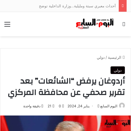
أحداث معبري سبتة ومليلية…وزارة الداخلية توضح
بحث عن
الق
الرئيسية
/
دولي
دولي
أردوغان يرفض “الشائعات” بعد
تقرير صحفي عن محافظة المركزي
أرسل
اليوم السابع
يناير 24, 2024
0
21
دقيقة واحدة
بريدا
إلكترونيا