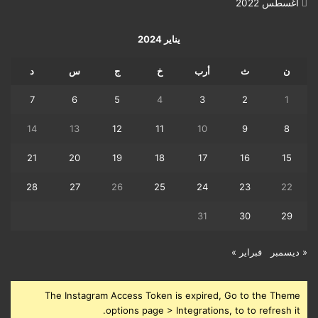
أغسطس 2022
يناير 2024
ن
ث
أرب
خ
ج
س
د
7
6
5
4
3
2
1
14
13
12
11
10
9
8
21
20
19
18
17
16
15
28
27
26
25
24
23
22
31
30
29
« ديسمبر
فبراير »
The Instagram Access Token is expired, Go to the Theme
options page > Integrations, to to refresh it.