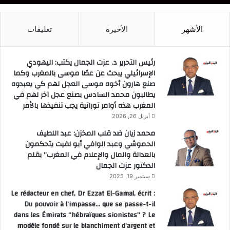
الأشهر
الأخيرة
تعليقات
رئيس التحرير د. عزت الجمال يكتب: اليهودي
الإسرائيلي يبحث عن عصًا موسى بالمغرب وكما
صنع هارون أخوه موسى العجل لهم كي يعبدوه
يطالبون محمد السادس بصنع عجل آخر لهم في
المغرب هذه أوامر توراتية يجب تنفيذها بالأمر
أبريل 26, 2026
محمد زيان ضد قلب المخزن: عبد اللطيف
الحموشي وعبد الوافي أبو لفيت يتحكمون
بالعدالة والمال والإعلام في المغرب” بقلم
الدكتور عزت الجمال
سبتمبر 19, 2025
Le rédacteur en chef, Dr Ezzat El-Gamal, écrit :
Du pouvoir à l’impasse… que se passe-t-il
dans les Émirats “hébraïques sionistes” ? Le
modèle fondé sur le blanchiment d’argent et