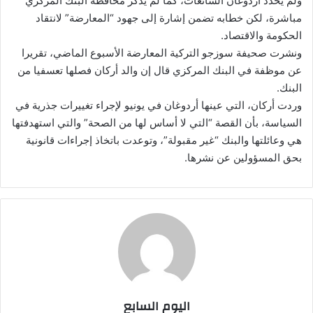
ولم يحدد أردوغان الشائعات، كما لم يذكر محافظة البنك المركزي
مباشرة، لكن خطابه تضمن إشارة إلى جهود “المعارضة” لانتقاد
الحكومة والاقتصاد.
ونشرت صحيفة سوزجو التركية المعارضة الأسبوع الماضي، تقريرا
عن موظفة في البنك المركزي قال إن والد أركان فصلها تعسفيا من
البنك.
وردت أركان، التي عينها أردوغان في يونيو لإجراء تغييرات جذرية في
السياسة، بأن القصة “التي لا أساس لها من الصحة” والتي استهدفتها
هي وعائلتها والبنك “غير مقبولة”، وتوعدت باتخاذ إجراءات قانونية
بحق المسؤولين عن نشرها.
اليوم السابع