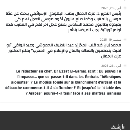
أبريل 26, 2026
رئيس التحرير د. عزت الجمال يكتب: اليهودي الإسرائيلي يبحث عن عصًا
موسى بالمغرب وكما صنع هارون أخوه موسى العجل لهم كي
يعبدوه يطالبون محمد السادس بصنع عجل آخر لهم في المغرب هذه
أوامر توراتية يجب تنفيذها بالأمر
سبتمبر 19, 2025
محمد زيان ضد قلب المخزن: عبد اللطيف الحموشي وعبد الوافي أبو
لفيت يتحكمون بالعدالة والمال والإعلام في المغرب” بقلم الدكتور
عزت الجمال
أبريل 26, 2026
Le rédacteur en chef, Dr Ezzat El-Gamal, écrit : Du pouvoir à
l’impasse… que se passe-t-il dans les Émirats “hébraïques
sionistes” ? Le modèle fondé sur le blanchiment d’argent et la
débauche commence-t-il à s’effondrer ? Et jusqu’où le “diable des
Arabes” pourra-t-il tenir face à ses maîtres iraniens ?
الأرشيف