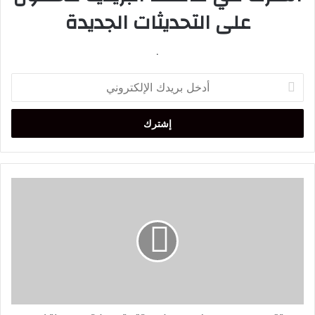
على التحديثات الجديدة
.
أدخل
بريدك
الإلكتروني
تقارير:
جمال
بلماضي
يعلن
استقالته
من
تدريب
منتخب
الجزائر