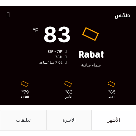
طقس
83
℉
Rabat
85º - 76º
78%
7.02 ميل/ساعة
سماء صافية
79
82
85
℉
℉
℉
الأحد
الأثنين
الثلاثاء
الأشهر
الأخيرة
تعليقات