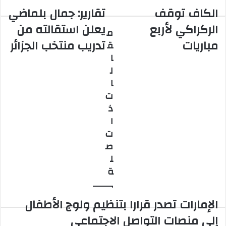
الكاف توقف
تقارير: جمال بلماضي
الكاف
تقارير:
توقف
جمال
الركراكي لأربع
يعلن استقالته من
م
الركراكي
بلماضي
مباريات
تدريب منتخب الجزائر
ق
لأربع
يعلن
مباريات
استقالته
ا
من
ل
تدريب
ا
منتخب
ت
الجزائر
ذ
ا
ت
ص
ل
ة
الإمارات تصدر قرارا بتنظيم ولوج الأطفال
إلى منصات التواصل الاجتماعي