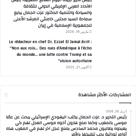
رئيس تحرير جريدة اليوم السابع المغربية، رئيس
الاتحاد العربي الإفريقي الدولي للثقافة
والسياحة والتنمية الدكتور عزت الجمال يبايع
سماحة السيد مجتبى خامنئي المرشد الأعلى
للجمهورية الإسلامية في إيران
مارس 19, 2026
Le rédacteur en chef Dr. Ezzat El Jamal écrit :
“Non aux rois… Des rues d’Amérique à l’écho
du monde… une lutte contre Trump et sa
vision autoritaire”
أكتوبر 21, 2025
المشاركات الأكثر مشاهدة
أبريل 26, 2026
رئيس التحرير د. عزت الجمال يكتب: اليهودي الإسرائيلي يبحث عن عصًا
موسى بالمغرب وكما صنع هارون أخوه موسى العجل لهم كي
يعبدوه يطالبون محمد السادس بصنع عجل آخر لهم في المغرب هذه
أوامر توراتية يجب تنفيذها بالأمر