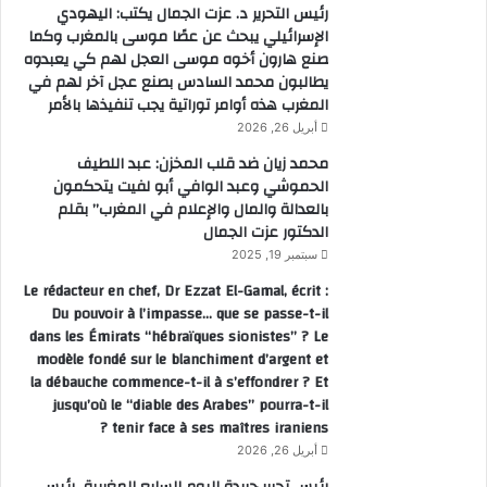
رئيس التحرير د. عزت الجمال يكتب: اليهودي
الإسرائيلي يبحث عن عصًا موسى بالمغرب وكما
صنع هارون أخوه موسى العجل لهم كي يعبدوه
يطالبون محمد السادس بصنع عجل آخر لهم في
المغرب هذه أوامر توراتية يجب تنفيذها بالأمر
أبريل 26, 2026
محمد زيان ضد قلب المخزن: عبد اللطيف
الحموشي وعبد الوافي أبو لفيت يتحكمون
بالعدالة والمال والإعلام في المغرب” بقلم
الدكتور عزت الجمال
سبتمبر 19, 2025
Le rédacteur en chef, Dr Ezzat El-Gamal, écrit :
Du pouvoir à l’impasse… que se passe-t-il
dans les Émirats “hébraïques sionistes” ? Le
modèle fondé sur le blanchiment d’argent et
la débauche commence-t-il à s’effondrer ? Et
jusqu’où le “diable des Arabes” pourra-t-il
tenir face à ses maîtres iraniens ?
أبريل 26, 2026