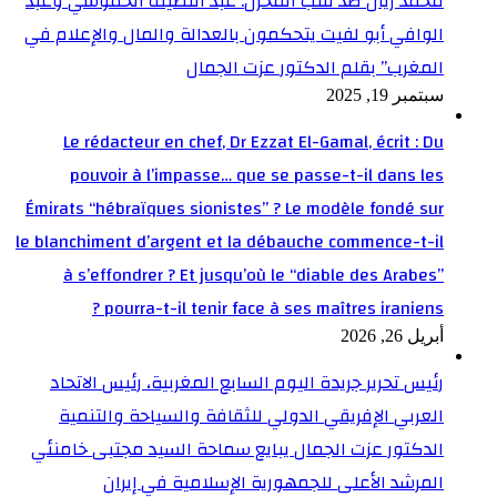
محمد زيان ضد قلب المخزن: عبد اللطيف الحموشي وعبد
الوافي أبو لفيت يتحكمون بالعدالة والمال والإعلام في
المغرب” بقلم الدكتور عزت الجمال
سبتمبر 19, 2025
Le rédacteur en chef, Dr Ezzat El-Gamal, écrit : Du
pouvoir à l’impasse… que se passe-t-il dans les
Émirats “hébraïques sionistes” ? Le modèle fondé sur
le blanchiment d’argent et la débauche commence-t-il
à s’effondrer ? Et jusqu’où le “diable des Arabes”
pourra-t-il tenir face à ses maîtres iraniens ?
أبريل 26, 2026
رئيس تحرير جريدة اليوم السابع المغربية، رئيس الاتحاد
العربي الإفريقي الدولي للثقافة والسياحة والتنمية
الدكتور عزت الجمال يبايع سماحة السيد مجتبى خامنئي
المرشد الأعلى للجمهورية الإسلامية في إيران