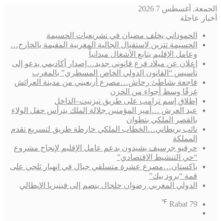
الجمعة, أغسطس 7 2026
أخبار عاجلة
الحموداني يخلف مضيان في تشريعيات الحسيمة
الحسيمة تتزين لاستقبال الجالية المغربية المقيمة بالخارج…
وعامل الإقليم يتابع الأشغال ميدانياً
إعلان عن ميلاد فرع قانوني جديد…إصدار أكاديمي يدعو إلى
تأسيس “القانون الدولي الخاص المسطري” بالمغرب
فاجعة بشاطئ رحاش…مصرع أربعيني من مدينة العرائش
غرقًا وسط أجواء من الحزن
إطلاق إسم ترامب على طريق تيزنيت–الداخل
عيد العرش …أمير المؤمنين جلالة الملك يترأس حفل الولاء
بالقصر الملكي بتطوان
نائب بريطاني…الخطاب الملكي خارطة طريق لتسريع تقدم
المملكة
حرفيو جرسيف يشيدون بدعم عامل الإقليم لإنجاح مشروع
“حي التنشيط الاقتصادي”
باكستان…مصرع عشرة متسلقي جبال في انهيار ثلجي على
قمة “برود بيك”
الدولي المغربي رضوان حلحال ينضم إلى فينيزيا الإيطالي
℉
Rabat
79
فيسبوك