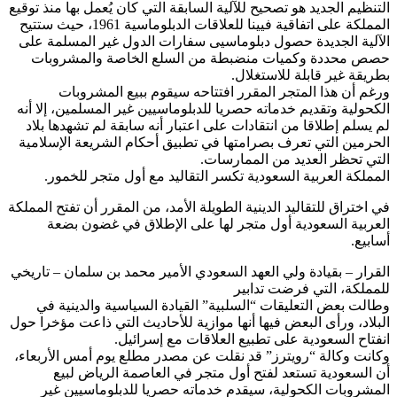
التنظيم الجديد هو تصحيح للآلية السابقة التي كان يُعمل بها منذ توقيع
المملكة على اتفاقية فيينا للعلاقات الدبلوماسية 1961، حيث ستتيح
الآلية الجديدة حصول دبلوماسيى سفارات الدول غير المسلمة على
حصص محددة وكميات منضبطة من السلع الخاصة والمشروبات
بطريقة غير قابلة للاستغلال.
ورغم أن هذا المتجر المقرر افتتاحه سيقوم ببيع المشروبات
الكحولية وتقديم خدماته حصريا للدبلوماسيين غير المسلمين، إلا أنه
لم يسلم إطلاقا من انتقادات على اعتبار أنه سابقة لم تشهدها بلاد
الحرمين التي تعرف بصرامتها في تطبيق أحكام الشريعة الإسلامية
التي تحظر العديد من الممارسات.
المملكة العربية السعودية تكسر التقاليد مع أول متجر للخمور.
في اختراق للتقاليد الدينية الطويلة الأمد، من المقرر أن تفتح المملكة
العربية السعودية أول متجر لها على الإطلاق في غضون بضعة
أسابيع.
القرار – بقيادة ولي العهد السعودي الأمير محمد بن سلمان – تاريخي
للمملكة، التي فرضت تدابير
وطالت بعض التعليقات “السلبية” القيادة السياسية والدينية في
البلاد، ورأى البعض فيها أنها موازية للأحاديث التي ذاعت مؤخرا حول
انفتاح السعودية على تطبيع العلاقات مع إسرائيل.
وكانت وكالة “رويترز” قد نقلت عن مصدر مطلع يوم أمس الأربعاء،
أن السعودية تستعد لفتح أول متجر في العاصمة الرياض لبيع
المشروبات الكحولية، سيقدم خدماته حصريا للدبلوماسيين غير