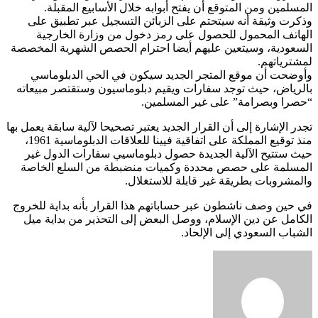
المسلمين ومن المتوقع أن يفتح أبوابه خلال الأسابيع المقبلة.
وذكرت وثيقة أنه سيتحتم على الزبائن التسجيل عبر تطبيق على
الهاتف المحمول للحصول على رمز دخول من وزارة الخارجية
السعودية، وسيتعين عليهم أيضا احترام الحصص الشهرية المخصصة
لمشترياتهم.
وأوضحت أن موقع المتجر الجديد سيكون في الحي الدبلوماسي
بالرياض، حيث توجد سفارات ويقيم دبلوماسيون وستقتصر مبيعاته
“حصرا وبصرامة” على غير المسلمين.
تجدر الإشارة إلى أن القرار الجديد يعتبر تصحيحا لآلية سابقة يعمل بها
منذ توقيع المملكة على اتفاقية فيينا للعلاقات الدبلوماسية 1961،
حيث ستتيح الآلية الجديدة حصول دبلوماسيي سفارات الدول غير
المسلمة على حصص محددة وكميات منضبطة من السلع الخاصة
والمشروبات بطريقة غير قابلة للاستغلال.
في حين وصف ناشطون عبر حساباتهم هذا القرار بأنه بداية للخروج
الكامل عن دين الإسلام، ووصل البعض إلى التحذير من بداية ميل
الشباب السعودي إلى الإلحاد.
أرسل
بريدا
إلكترونيا