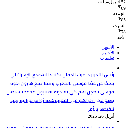
4.52 ميل/ساعة
℉
89
الجمعة
℉
85
السبت
℉
78
الأحد
الأشهر
الأخيرة
تعليقات
رئيس التحرير د. عزت الجمال يكتب: اليهودي الإسرائيلي
يبحث عن عصًا موسى بالمغرب وكما صنع هارون أخوه
موسى العجل لهم كي يعبدوه يطالبون محمد السادس
بصنع عجل آخر لهم في المغرب هذه أوامر توراتية يجب
تنفيذها بالأمر
أبريل 26, 2026