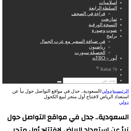
اسلاميات
السلطة الرابعة
قراءة في الصحف
تمازيغت
النسخة الورقية
صوت وصورة
برامج
في ضيافة السفير مع عزت الجمال
رياضيون
الحصيلة سبورت
أيور – ⴰⵢⵓⵔ
℉
Rabat
79
مقال
عشوائي
بحث
عن
الرئيسية
/
دولي
/
السعودية.. جدل في مواقع التواصل حول نبأ عن
استعداد الرياض لافتتاح أول متجر لبيع الكحول
دولي
السعودية.. جدل في مواقع التواصل حول
نبأ عن استعداد الرياض لافتتاح أول متجر