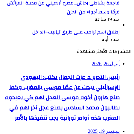
فاجعة بشاطئ رحاش…مصرع أربعيني من مدينة العرائش
غرقًا وسط أجواء من الحزن
منذ 19 ساعة
إطلاق إسم ترامب على طريق تيزنيت–الداخل
منذ 5 أيام
المشاركات الأكثر مشاهدة
أبريل 26, 2026
رئيس التحرير د. عزت الجمال يكتب: اليهودي
الإسرائيلي يبحث عن عصًا موسى بالمغرب وكما
صنع هارون أخوه موسى العجل لهم كي يعبدوه
يطالبون محمد السادس بصنع عجل آخر لهم في
المغرب هذه أوامر توراتية يجب تنفيذها بالأمر
سبتمبر 19, 2025