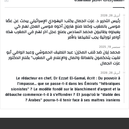
أبريل 26, 2026
رئيس التحرير د. عزت الجمال يكتب: اليهودي الإسرائيلي يبحث عن عصًا
موسى بالمغرب وكما صنع هارون أخوه موسى العجل لهم كي
يعبدوه يطالبون محمد السادس بصنع عجل آخر لهم في المغرب هذه
أوامر توراتية يجب تنفيذها بالأمر
سبتمبر 19, 2025
محمد زيان ضد قلب المخزن: عبد اللطيف الحموشي وعبد الوافي أبو
لفيت يتحكمون بالعدالة والمال والإعلام في المغرب” بقلم الدكتور
عزت الجمال
أبريل 26, 2026
Le rédacteur en chef, Dr Ezzat El-Gamal, écrit : Du pouvoir à
l’impasse… que se passe-t-il dans les Émirats “hébraïques
sionistes” ? Le modèle fondé sur le blanchiment d’argent et la
débauche commence-t-il à s’effondrer ? Et jusqu’où le “diable des
Arabes” pourra-t-il tenir face à ses maîtres iraniens ?