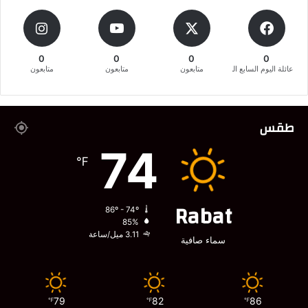
0
0
0
0
عائلة اليوم السابع المغربية
متابعون
متابعون
متابعون
طقس
74
℉
Rabat
86º - 74º
85%
3.11 ميل/ساعة
سماء صافية
79
82
86
℉
℉
℉