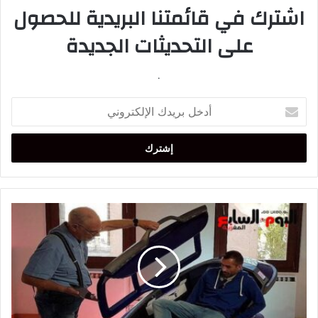
اشترك في قائمتنا البريدية للحصول
على التحديثات الجديدة
.
أدخل
بريدك
الإلكتروني
كندا
تفرض
"القتل
الرحيم"
على
الفقراء
والمصابين
بأمراض