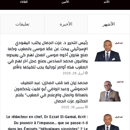
الأحد
الأثنين
الثلاثاء
الأشهر
الأخيرة
تعليقات
رئيس التحرير د. عزت الجمال يكتب: اليهودي
الإسرائيلي يبحث عن عصًا موسى بالمغرب وكما
صنع هارون أخوه موسى العجل لهم كي يعبدوه
يطالبون محمد السادس بصنع عجل آخر لهم في
المغرب هذه أوامر توراتية يجب تنفيذها بالأمر
أبريل 26, 2026
محمد زيان ضد قلب المخزن: عبد اللطيف
الحموشي وعبد الوافي أبو لفيت يتحكمون
بالعدالة والمال والإعلام في المغرب” بقلم
الدكتور عزت الجمال
سبتمبر 19, 2025
Le rédacteur en chef, Dr Ezzat El-Gamal, écrit :
Du pouvoir à l’impasse… que se passe-t-il
dans les Émirats “hébraïques sionistes” ? Le